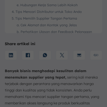
e. Hubungan Kerja Sama Lebih Kokoh
4. Tips Mencari Distributor untuk Toko Anda
5. Tips Memilih Supplier Tangan Pertama
a. Cek Alamat dan Kontak yang Jelas
b. Perhatikan Ulasan dan Feedback Pelanggan
c. Pastikan Ketersediaan Stok
Share artikel ini
d. Periksa Kondisi dan Kualitas Produk
e. Kecepatan Pengiriman yang Tepat Waktu
f. Pahami Kebijakan Retur dan Refund
g. Periksa Aktivitas Terakhir di Marketplace
Banyak bisnis menghadapi kesulitan dalam
6. Kesimpulan
menemukan supplier yang tepat,
sering kali mereka
FAQ:
terjebak dengan perantara yang menawarkan harga
tinggi dan kualitas yang tidak konsisten. Anda perlu
memahami tips mencari supplier tangan pertama, yang
memberikan akses langsung ke produk berkualitas