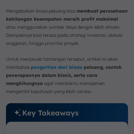
b. Biaya Peluang Eksplisit (Explicit Cost)
Mengabaikan biaya peluang bisa
membuat perusahaan
8. Faktor-faktor yang Memengaruhi Biaya Peluang
kehilangan kesempatan meraih profit maksimal
a. Keterbatasan Sumber Daya
atau menggunakan sumber daya dengan lebih efisien.
b. Ketersediaan dan Kualitas Alternatif Pilihan
Dampaknya bisa terasa pada strategi investasi, alokasi
9. Dimensi yang Perlu Dipertimbangkan
anggaran, hingga prioritas proyek.
a. Waktu
b. Uang
Untuk menjawab tantangan tersebut, artikel ini akan
c. Kesempatan Investasi
membahas
pengertian dari biaya
peluang, contoh
d. Pertimbangan Non-Moneter
penerapannya dalam bisnis, serta cara
10. Kapan Perhitungan Biaya Peluang Paling
menghitungnya
agar membantu manajemen
Dibutuhkan dalam Bisnis?
mengambil keputusan yang lebih cerdas.
a. Saat Penyusunan Anggaran Modal (Capital
Budgeting)
b. Saat Mengevaluasi Proyek Investasi Baru
Key Takeaways
c. Saat Mengambil Keputusan Produksi dan
Operasional
d. Saat Merancang Struktur Modal dan Kebijakan