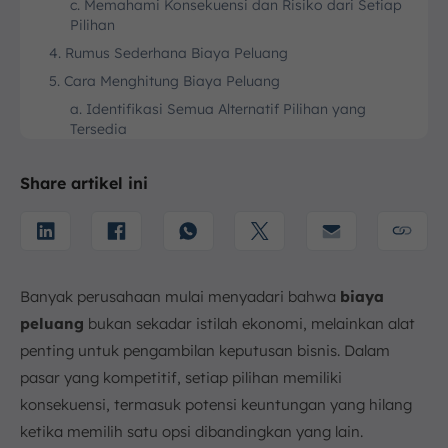
c. Memahami Konsekuensi dan Risiko dari Setiap
Pilihan
4. Rumus Sederhana Biaya Peluang
5. Cara Menghitung Biaya Peluang
a. Identifikasi Semua Alternatif Pilihan yang
Tersedia
b. Hitung Potensi Keuntungan (Nilai) dari Masing-
masing Alternatif
Share artikel ini
c. Tentukan Pilihan yang Akan Diambil
d. Hitung Selisih Nilainya dengan Alternatif Terbaik
yang Dilepaskan
6. Contoh Penerapan Biaya Peluang dalam Bisnis dan
Banyak perusahaan mulai menyadari bahwa
biaya
Keuangan
peluang
bukan sekadar istilah ekonomi, melainkan alat
a. Studi Kasus 1: Penggunaan Gedung untuk
Operasional Bisnis
penting untuk pengambilan keputusan bisnis. Dalam
pasar yang kompetitif, setiap pilihan memiliki
b. Studi Kasus 2: Investasi Laba
konsekuensi, termasuk potensi keuntungan yang hilang
7. Jenis-jenis Biaya Peluang
ketika memilih satu opsi dibandingkan yang lain.
a. Biaya Peluang Implisit (Implicit Cost)