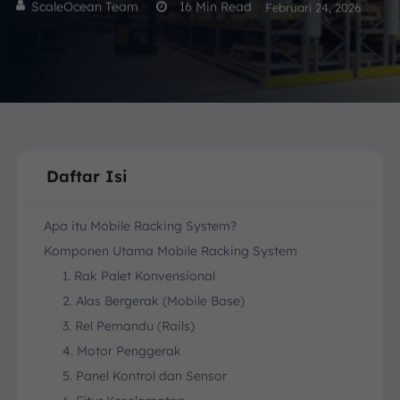
ScaleOcean Team
16
Min Read
Februari 24, 2026
Daftar Isi
Apa itu Mobile Racking System?
Komponen Utama Mobile Racking System
1. Rak Palet Konvensional
2. Alas Bergerak (Mobile Base)
3. Rel Pemandu (Rails)
4. Motor Penggerak
5. Panel Kontrol dan Sensor