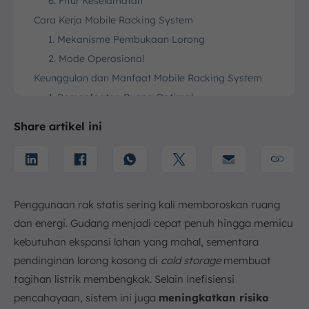
6. Fitur Keselamatan
Cara Kerja Mobile Racking System
1. Mekanisme Pembukaan Lorong
2. Mode Operasional
Keunggulan dan Manfaat Mobile Racking System
1. Pemanfaatan Ruang Optimal
2. Efisiensi Energi
Share artikel ini
3. Akses Langsung dan Selektif
4. Keamanan yang Ditingkatkan
5. Fleksibilitas
Penerapan Mobile Racking System di Berbagai
Penggunaan rak statis sering kali memboroskan ruang
Industri
dan energi. Gudang menjadi cepat penuh hingga memicu
1. Pergudangan Dingin
kebutuhan ekspansi lahan yang mahal, sementara
2. Fasilitas dengan Banyak SKU
pendinginan lorong kosong di
cold storage
membuat
3. Gudang dengan Keterbatasan Lahan
tagihan listrik membengkak. Selain inefisiensi
4. Industri Farmasi dan Kesehatan
pencahayaan, sistem ini juga
meningkatkan risiko
Pertimbangan Sebelum Implementasi Mobile Racking