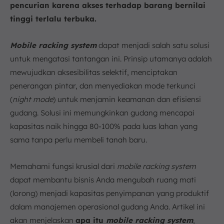
pencurian karena akses terhadap barang bernilai
1. Biaya Awal
tinggi terlalu terbuka.
2. Konstruksi Lantai dan Rel
3. Pemeliharaan dan Perawatan Rutin
Mobile racking system
dapat menjadi salah satu solusi
Terapkan Mobile Racking System dengan dukungan
untuk mengatasi tantangan ini. Prinsip utamanya adalah
Software Warehouse ScaleOcean
mewujudkan aksesibilitas selektif, menciptakan
Kesimpulan
penerangan pintar, dan menyediakan mode terkunci
FAQ:
(
night mode
) untuk menjamin keamanan dan efisiensi
gudang. Solusi ini memungkinkan gudang mencapai
kapasitas naik hingga 80-100% pada luas lahan yang
sama tanpa perlu membeli tanah baru.
Memahami fungsi krusial dari
mobile racking system
dapat membantu bisnis Anda mengubah ruang mati
(lorong) menjadi kapasitas penyimpanan yang produktif
dalam manajemen operasional gudang Anda. Artikel ini
akan menjelaskan
apa itu
mobile racking system
,