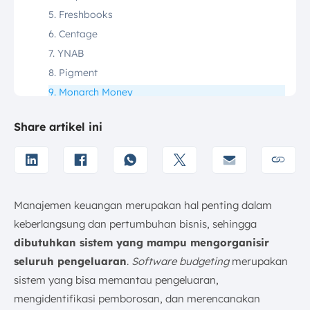
5. Freshbooks
6. Centage
7. YNAB
8. Pigment
9. Monarch Money
10. Float
Share artikel ini
11. Abacum
12. Vena Solutions
13. Ukirama
14. Accurate
Manajemen keuangan merupakan hal penting dalam
15. Jedox
keberlangsung dan pertumbuhan bisnis, sehingga
16. Volopay
dibutuhkan sistem yang mampu mengorganisir
17. Expensify
seluruh pengeluaran
.
Software budgeting
merupakan
Perbandingan Software Budgeting untuk Bisnis di
sistem yang bisa memantau pengeluaran,
Indonesia
mengidentifikasi pemborosan, dan merencanakan
Cara Memilih Software Budgeting Perusahaan yang