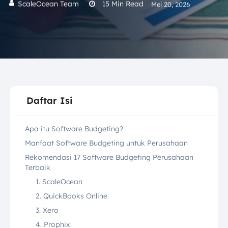
ScaleOcean Team
15
Min Read
Mei 20, 2026
Daftar Isi
Apa itu Software Budgeting?
Manfaat Software Budgeting untuk Perusahaan
Rekomendasi 17 Software Budgeting Perusahaan
Terbaik
1. ScaleOcean
2. QuickBooks Online
3. Xero
4. Prophix