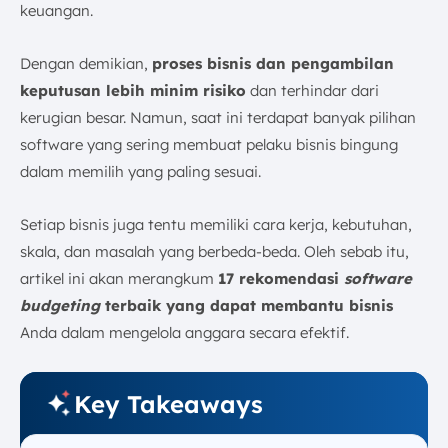
Tepat
keuangan.
1. Sesuaikan dengan Skala dan Kebutuhan Bisnis
2. Fokus pada Fitur Analisis dan Peramalan
Dengan demikian,
proses bisnis dan pengambilan
3. Evaluasi Kemampuan Integrasi
keputusan lebih minim risiko
dan terhindar dari
kerugian besar. Namun, saat ini terdapat banyak pilihan
4. Keamanan dan Aksesibiltas
software yang sering membuat pelaku bisnis bingung
5. Pertimbangkan Skalabilitas dan Dukungan
Teknis
dalam memilih yang paling sesuai.
Kesimpulan
FAQ:
Setiap bisnis juga tentu memiliki cara kerja, kebutuhan,
skala, dan masalah yang berbeda-beda. Oleh sebab itu,
artikel ini akan merangkum
17 rekomendasi
software
budgeting
terbaik yang dapat membantu bisnis
Anda dalam mengelola anggara secara efektif.
Key Takeaways