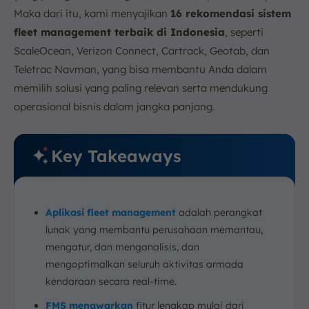
Maka dari itu, kami menyajikan
16 rekomendasi sistem
5. Tidak Adanya Visibilitas
fleet management terbaik di Indonesia
, seperti
6. Biaya Operasional Berlebih
ScaleOcean, Verizon Connect, Cartrack, Geotab, dan
Tips Memilih Fleet Management Software yang Tepat
Teletrac Navman, yang bisa membantu Anda dalam
1. Identifikasi Kebutuhan Spesifik Perusahaan
memilih solusi yang paling relevan serta mendukung
2. Pastikan Fitur Sesuai dengan Skala Operasional
operasional bisnis dalam jangka panjang.
3. Pertimbangkan Integrasi dengan Sistem yang
Sudah Ada
4. Evaluasi Biaya dan Dukungan Pelanggan
Key Takeaways
Kesimpulan
FAQ:
Aplikasi fleet management
adalah perangkat
lunak yang membantu perusahaan memantau,
mengatur, dan menganalisis, dan
mengoptimalkan seluruh aktivitas armada
kendaraan secara real-time.
FMS menawarkan
fitur lengkap mulai dari