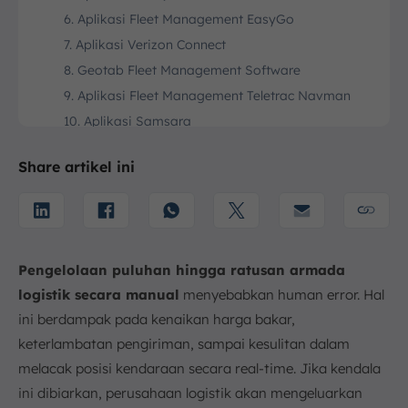
6. Aplikasi Fleet Management EasyGo
7. Aplikasi Verizon Connect
8. Geotab Fleet Management Software
9. Aplikasi Fleet Management Teletrac Navman
10. Aplikasi Samsara
11. Software Fleetio
Share artikel ini
12. Lacak.io
13. Bridgenr Fleet Management Software
14. Azuga Fleet Management Software
15. Sekawan Fleet Management Software
Pengelolaan puluhan hingga ratusan armada
16. ILCS Fleet Management
logistik secara manual
menyebabkan human error. Hal
Apa Manfaat Fleet Management System?
ini berdampak pada kenaikan harga bakar,
1. Pelacakan Real-Time untuk Visibilitas Maksimal
keterlambatan pengiriman, sampai kesulitan dalam
2. Efisiensi Penggunaan Bahan Bakar yang Lebih
melacak posisi kendaraan secara real-time. Jika kendala
Baik
ini dibiarkan, perusahaan logistik akan mengeluarkan
3. Manajemen Pemeliharaan yang Terotomatisasi