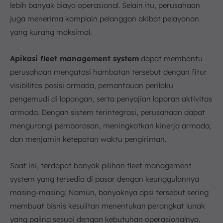
lebih banyak biaya operasional. Selain itu, perusahaan
4. Meningkatkan Keselamatan Pengemudi
juga menerima komplain pelanggan akibat pelayanan
5. Pengurangan Biaya Operasional yang
Signifikan
yang kurang maksimal.
Fitur Utama dalam Fleet Management System
Apikasi fleet management system
1. Pelacakan GPS
dapat membantu
perusahaan mengatasi hambatan tersebut dengan fitur
2. Manajemen Perawatan
visibilitas posisi armada, pemantauan perilaku
3. Pelaporan dan Analitik
pengemudi di lapangan, serta penyajian laporan aktivitas
4. Pemantauan Kinerja Pengemudi
armada. Dengan sistem terintegrasi, perusahaan dapat
5. Optimalisasi Rute
mengurangi pemborosan, meningkatkan kinerja armada,
6. Manajemen Bahan Bakar
dan menjamin ketepatan waktu pengiriman.
7. Integrasi dengan Sistem Lain
Masalah Jika Perusahaan Tidak Menerapkan FMS
Saat ini, terdapat banyak pilihan fleet management
1. Minimnya Pengawasan Pemeliharaan
system yang tersedia di pasar dengan keunggulannya
2. Pengelolaan Armada Tidak Efisien
masing-masing. Namun, banyaknya opsi tersebut sering
3. Keterbatasan Data untuk Pengambilan
membuat bisnis kesulitan menentukan perangkat lunak
Keputusan
yang paling sesuai dengan kebutuhan operasionalnya.
4. Risiko Keamanan dan Penyalahgunaan