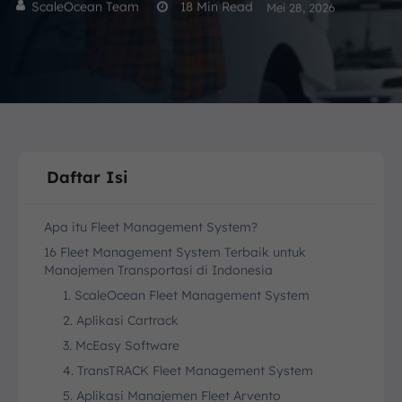
ScaleOcean Team
18
Min Read
Mei 28, 2026
Daftar Isi
Apa itu Fleet Management System?
16 Fleet Management System Terbaik untuk
Manajemen Transportasi di Indonesia
1. ScaleOcean Fleet Management System
2. Aplikasi Cartrack
3. McEasy Software
4. TransTRACK Fleet Management System
5. Aplikasi Manajemen Fleet Arvento