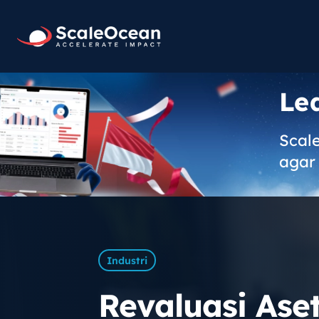
Le
Scal
agar 
Industri
Revaluasi Aset