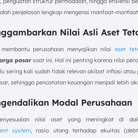
r, penguatan struktur permodalan, hingga efisiensi b
dalah penjelasan lengkap mengenai manfaat-manfaat 
nggambarkan Nilai Asli Aset Tet
i membantu perusahaan menyajikan nilai
aset tet
arga pasar
saat ini. Hal ini penting karena nilai per
lu sering kali sudah tidak relevan akibat inflasi ata
sar, sehingga pencatatan keuangan menjadi lebih ak
ngendalikan Modal Perusahaan
penyesuaian nilai aset yang meningkat di d
nt system
, rasio utang terhadap ekuitas (
debt