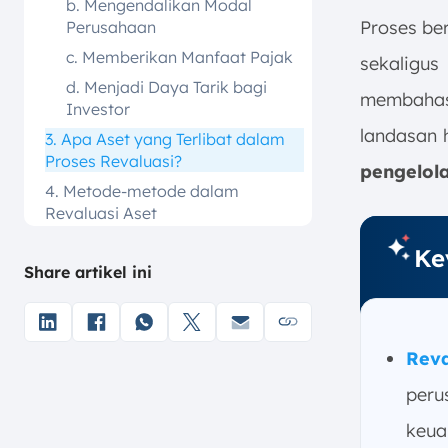
b. Mengendalikan Modal
Proses be
Perusahaan
c. Memberikan Manfaat Pajak
sekaligus 
d. Menjadi Daya Tarik bagi
membahas
Investor
landasan 
3. Apa Aset yang Terlibat dalam
Proses Revaluasi?
pengelola
4. Metode-metode dalam
Revaluasi Aset
a. Metode Indeksasi
Ke
Share artikel ini
b. Metode Harga Pasar
c. Metode Selektif
d. Metode Pertimbangan Awal
Reva
e. Metode Penilaian
5. Contoh Jurnal Revaluasi Aset
peru
Tetap
keua
6. Dasar Hukum yang Mengatur