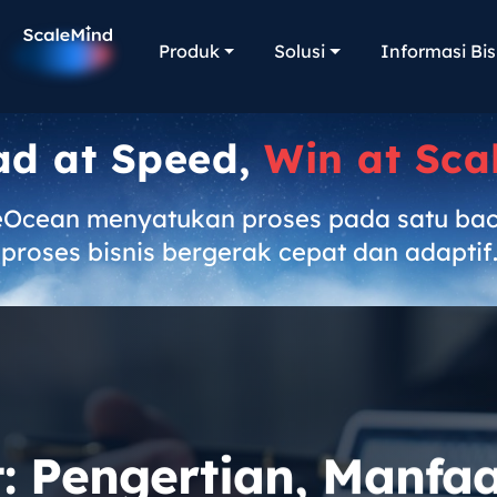
Produk
Solusi
Informasi Bis
ad at Speed,
Win at Sca
eOcean menyatukan proses pada satu ba
proses bisnis bergerak cepat dan adaptif
: Pengertian, Manfaa