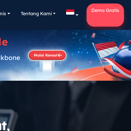
Demo Gratis
nis
Tentang Kami
le
Mulai Konsul
ckbone
.
t,