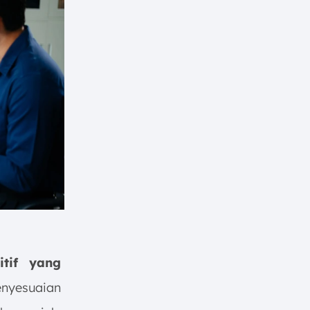
tif yang
enyesuaian