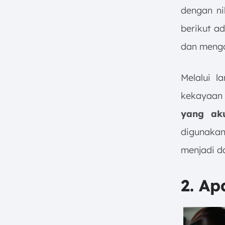
dengan ni
berikut a
dan mengo
Melalui l
kekayaan
yang ak
digunakan
menjadi da
2. Ap