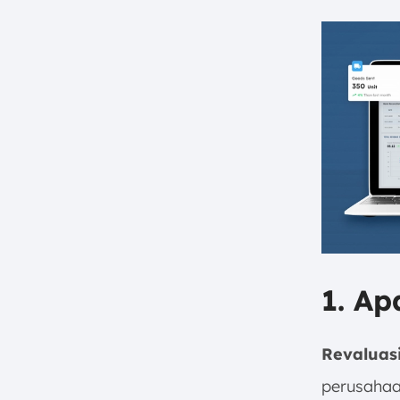
1. Ap
Revaluas
perusahaa