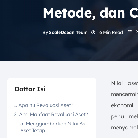
Metode, dan 
P
6
Min Read
By
ScaleOcean Team
Nilai as
Daftar Isi
mencermin
ekonomi. 
1. Apa itu Revaluasi Aset?
2. Apa Manfaat Revaluasi Aset?
perlu m
a. Menggambarkan Nilai Asli
menyamaka
Aset Tetap