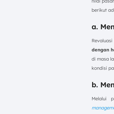
nilai pasa
berikut a
a. Me
Revaluas
dengan h
di masa la
kondisi pa
b. Me
Melalui 
manageme