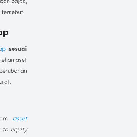
eban pajak,
tersebut:
ap
ap
sesuai
olehan aset
u perubahan
urat.
alam
asset
–
to
–
equity