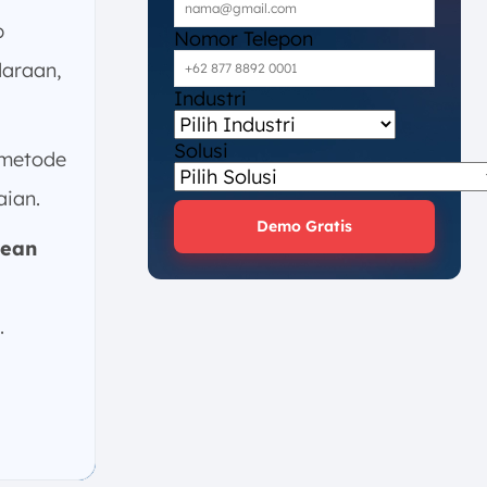
p
Nomor Telepon
daraan,
Industri
Solusi
 metode
aian.
Demo Gratis
cean
.