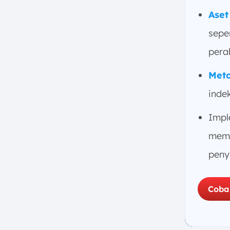
Revaluasi Aset di Indonesia
Aset
7. Kesimpulan
sepe
FAQ:
pera
Met
indek
Impl
memb
peny
Coba