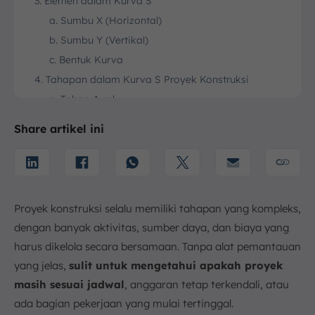
3. Elemen dalam Kurva S
a. Sumbu X (Horizontal)
b. Sumbu Y (Vertikal)
c. Bentuk Kurva
4. Tahapan dalam Kurva S Proyek Konstruksi
a. Tahap Awal
b. Tahap Pertengahan
Share artikel ini
c. Tahap Akhir
5. Bagaimana Langkah Menyusun Kurva S?
a. Tetapkan Waktu Pelaksanaan Pekerjaan
b. Buat Tabel Uraian Pekerjaan, Durasi Pekerjaan,
Proyek konstruksi selalu memiliki tahapan yang kompleks,
Biaya, Bobot, dan Waktu
dengan banyak aktivitas, sumber daya, dan biaya yang
c. Tetapkan Urutan Pelaksanaan Kegiatan
harus dikelola secara bersamaan. Tanpa alat pemantauan
d. Tetapkan Durasi Tiap Item Pekerjaan
yang jelas,
sulit untuk mengetahui apakah proyek
e. Hitung Bobot Pekerjaan
masih sesuai jadwal
, anggaran tetap terkendali, atau
f. Buat Diagram Batang
ada bagian pekerjaan yang mulai tertinggal.
g. Tentukan Persentase Kemajuan Pekerjaan