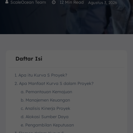
ScaleOcean Team
12
Min Read
Agustus 3, 2026
Daftar Isi
1. Apa itu Kurva S Proyek?
2. Apa Manfaat Kurva S dalam Proyek?
a. Pemantauan Kemajuan
b. Manajemen Keuangan
c. Analisis Kinerja Proyek
d. Alokasi Sumber Daya
e. Pengambilan Keputusan