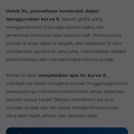
h. Jumlahkan Secara Vertikal Kemajuan Pekerjaan
Untuk itu, perusahaan konstruksi dapat
i. Akumulatif Secara Horizontal Kemajuan
menggunakan kurva S
, sebuah grafik yang
Pekerjaan
menggambarkan hubungan antara waktu dan
6. Contoh Kurva S Proyek
persentase kemajuan atau biaya proyek. Polanya yang
7. Analisis Bentuk Kurva S
lambat di awal, cepat di tengah, dan melambat di akhir
a. Kurva Aktual Berada di Bawah Kurva Rencana
memberikan gambaran yang jelas, memudahkan deteksi
b. Kurva Aktual Berada di Atas Kurva Rencana
keterlambatan, dan memperkirakan kinerja proyek.
c. Kurva Aktual dan Rencana Berhimpit
8. Kesimpulan
Artikel ini akan
menjelaskan apa itu kurva S
,
FAQ:
manfaatnya dalam mengelola proyek, hingga bagaimana
penerapannya membantu memastikan setiap pekerjaan
berjalan sesuai target. Dengan memahami kurva S,
manajer proyek dan tim dapat mengambil keputusan
yang lebih tepat, efisien, dan berbasis data.