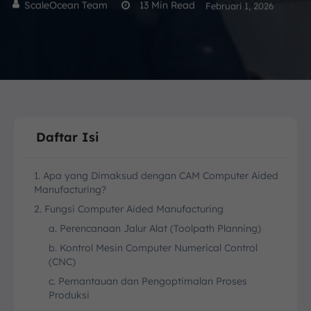
ScaleOcean Team
13
Min Read
Februari 1, 2026
Daftar Isi
1. Apa yang Dimaksud dengan CAM Computer Aided
Manufacturing?
2. Fungsi Computer Aided Manufacturing
a. Perencanaan Jalur Alat (Toolpath Planning)
b. Kontrol Mesin Computer Numerical Control
(CNC)
c. Pemantauan dan Pengoptimalan Proses
Produksi