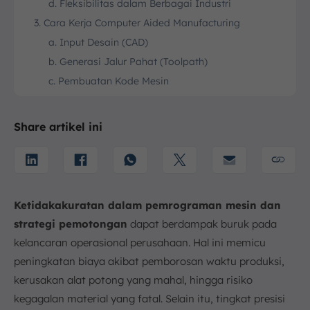
d. Fleksibilitas dalam Berbagai Industri
3. Cara Kerja Computer Aided Manufacturing
a. Input Desain (CAD)
b. Generasi Jalur Pahat (Toolpath)
c. Pembuatan Kode Mesin
d. Kontrol Mesin
4. Contoh Penerapan Computer Aided Manufacturing
Share artikel ini
a. Manufaktur Konvensional
b. Industri Otomotif
c. Aerospace
d. Elektronik dan Semikonduktor
Ketidakakuratan dalam pemrograman mesin dan
5. Jenis-Jenis Computer Aided Manufacturing
strategi pemotongan
dapat berdampak buruk pada
a. Computer-Aided Manufacturing 2D
kelancaran operasional perusahaan. Hal ini memicu
b. Computer-Aided Manufacturing 3D
peningkatan biaya akibat pemborosan waktu produksi,
c. Computer-Aided Manufacturing 5-Axis
kerusakan alat potong yang mahal, hingga risiko
6. Perbandingan CAM dan CAD
kegagalan material yang fatal. Selain itu, tingkat presisi