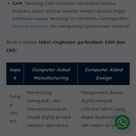
CAM
. Teknologi CAM otomatis memastikan bahwa
produksi desain produk berjalan dengan akurasi tinggi.
Kombinasi kedua teknologi ini membantu meningkatkan
efisiensi produksi
dan mengurangi pemborosan material.
Berikut adalah
tabel ringkasan perbedaan CAM dan
CAD:
Aspe
Computer Aided
Computer Aided
k
Manufacturing
Design
Merancang,
Mengonversi desain
Fung
mengubah, dan
digital menjadi
si
menyempurnakan
instruksi teknis yang
uta
model digital produk
dapat dijalankan
ma
sebelum diproduksi.
oleh mesin (G-code).
Amelia