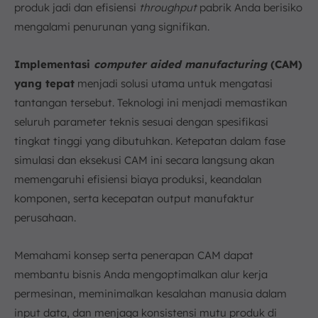
a. Fungsi Utama
produk jadi dan efisiensi
throughput
pabrik Anda berisiko
b. Perbedaan dalam Proses Produksi
mengalami penurunan yang signifikan.
c. Aplikasi dalam Industri Manufaktur
7. Software Manufaktur ScaleOcean Dukung Integrasi
Implementasi
computer aided manufacturing
(CAM)
Teknologi Computer Aided Manufacturing
yang tepat
menjadi solusi utama untuk mengatasi
8. Kesimpulan
tantangan tersebut. Teknologi ini menjadi memastikan
FAQ:
seluruh parameter teknis sesuai dengan spesifikasi
tingkat tinggi yang dibutuhkan. Ketepatan dalam fase
simulasi dan eksekusi CAM ini secara langsung akan
memengaruhi efisiensi biaya produksi, keandalan
komponen, serta kecepatan output manufaktur
perusahaan.
Memahami konsep serta penerapan CAM dapat
membantu bisnis Anda mengoptimalkan alur kerja
permesinan, meminimalkan kesalahan manusia dalam
input data, dan menjaga konsistensi mutu produk di