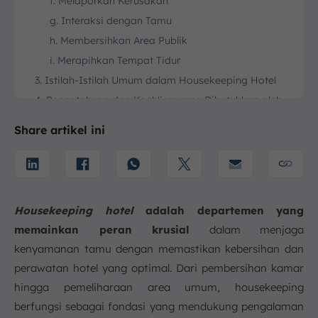
f. Melaporkan Kerusakan
g. Interaksi dengan Tamu
h. Membersihkan Area Publik
i. Merapihkan Tempat Tidur
3. Istilah-Istilah Umum dalam Housekeeping Hotel
4. Pengetahuan dan Keahlian yang Dibutuhkan oleh
Housekeeping Hotel
Share artikel ini
5. SOP Hotel Housekeeping
6. Kesimpulan
FAQ:
Housekeeping hotel
adalah departemen yang
memainkan peran krusial
dalam menjaga
kenyamanan tamu dengan memastikan kebersihan dan
perawatan hotel yang optimal. Dari pembersihan kamar
hingga pemeliharaan area umum, housekeeping
berfungsi sebagai fondasi yang mendukung pengalaman