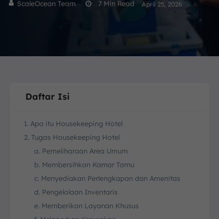
ScaleOcean Team
7
Min Read
April 25, 2026
Daftar Isi
1. Apa itu Housekeeping Hotel
2. Tugas Housekeeping Hotel
a. Pemeliharaan Area Umum
b. Membersihkan Kamar Tamu
c. Menyediakan Perlengkapan dan Amenitas
d. Pengelolaan Inventaris
e. Memberikan Layanan Khusus