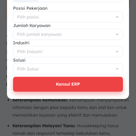
+62
Posisi Pekerjaan
Jumlah Karyawan
Housekeeping hotel
membutuhkan keterampilan
Industri
komunikasi yang baik, kemampuan melayani tamu
secara ramah, kerja cekatan dan efisien, keterampilan
manajerial dan pengawasan untuk menjaga standar
Solusi
kebersihan, serta penguasaan bahasa asing guna
mendukung pelayanan profesional kepada tamu
Konsul ERP
lokal maupun internasional
.
Keterampilan Komunikasi
: Kemampuan menyampaikan
informasi dengan jelas kepada tamu dan staf lain untuk
memastikan layanan yang efektif dan memuaskan.
Keterampilan Melayani Tamu
: Housekeeping harus
ramah dan responsif terhadap kebutuhan tamu,