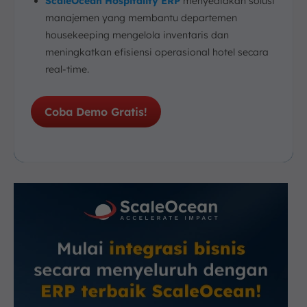
ScaleOcean Hospitality ERP
menyediakan solusi
manajemen yang membantu departemen
housekeeping mengelola inventaris dan
meningkatkan efisiensi operasional hotel secara
real-time.
Coba Demo Gratis!