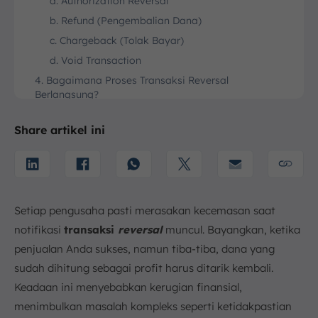
a. Authorization Reversal
b. Refund (Pengembalian Dana)
c. Chargeback (Tolak Bayar)
d. Void Transaction
4. Bagaimana Proses Transaksi Reversal
Berlangsung?
a. Inisiasi
Share artikel ini
b. Verifikasi
c. Pengembalian Dana
d. Waktu Proses
5. Dampak Transaksi Reversal bagi Bisnis Anda
Setiap pengusaha pasti merasakan kecemasan saat
a. Kerugian Finansial dan Gangguan Arus Kas
notifikasi
transaksi
reversal
muncul. Bayangkan, ketika
b. Gangguan pada Operasi Bisnis
penjualan Anda sukses, namun tiba-tiba, dana yang
c. Dampak Negatif pada Reputasi
sudah dihitung sebagai profit harus ditarik kembali.
6. Strategi Mencegah dan Mengelola Transaksi
Keadaan ini menyebabkan kerugian finansial,
Reversal
menimbulkan masalah kompleks seperti ketidakpastian
a. Perkuat Verifikasi dan Keamanan Sistem