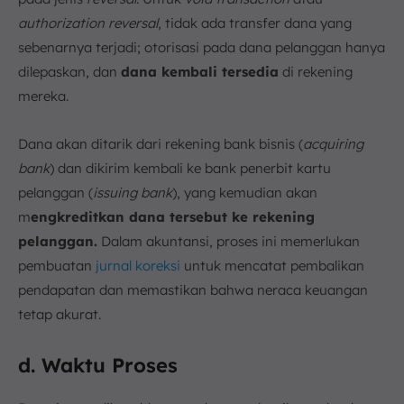
authorization reversal
, tidak ada transfer dana yang
sebenarnya terjadi; otorisasi pada dana pelanggan hanya
dilepaskan, dan
dana kembali tersedia
di rekening
mereka.
Dana akan ditarik dari rekening bank bisnis (
acquiring
bank
) dan dikirim kembali ke bank penerbit kartu
pelanggan (
issuing bank
), yang kemudian akan
m
engkreditkan dana tersebut ke rekening
pelanggan.
Dalam akuntansi, proses ini memerlukan
pembuatan
jurnal koreksi
untuk mencatat pembalikan
pendapatan dan memastikan bahwa neraca keuangan
tetap akurat.
d. Waktu Proses