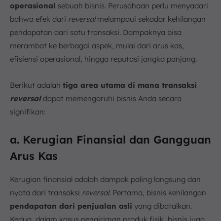
operasional
sebuah bisnis. Perusahaan perlu menyadari
bahwa efek dari
reversal
melampaui sekadar kehilangan
pendapatan dari satu transaksi. Dampaknya bisa
merambat ke berbagai aspek, mulai dari arus kas,
efisiensi operasional, hingga reputasi jangka panjang.
Berikut adalah
tiga area utama di mana transaksi
reversal
dapat memengaruhi bisnis Anda secara
signifikan:
a. Kerugian Finansial dan Gangguan
Arus Kas
Kerugian finansial adalah dampak paling langsung dan
nyata dari transaksi
reversal
. Pertama, bisnis kehilangan
pendapatan dari penjualan asli
yang dibatalkan.
Kedua, dalam kasus pengiriman produk fisik, bisnis juga