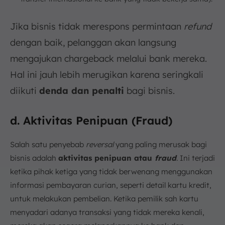
Jika bisnis tidak merespons permintaan
refund
dengan baik, pelanggan akan langsung
mengajukan chargeback melalui bank mereka.
Hal ini jauh lebih merugikan karena seringkali
diikuti
denda dan penalti
bagi bisnis.
d. Aktivitas Penipuan (Fraud)
Salah satu penyebab
reversal
yang paling merusak bagi
bisnis adalah
aktivitas penipuan atau
fraud
. Ini terjadi
ketika pihak ketiga yang tidak berwenang menggunakan
informasi pembayaran curian, seperti detail kartu kredit,
untuk melakukan pembelian. Ketika pemilik sah kartu
menyadari adanya transaksi yang tidak mereka kenali,