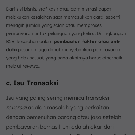
Dari sisi bisnis, staf kasir atau administrasi dapat
melakukan kesalahan saat memasukkan data, seperti
menagih jumlah yang salah atau memproses
pembayaran untuk pelanggan yang keliru. Di lingkungan
B2B, kesalahan dalam
pembuatan faktur atau entri
data
pesanan juga dapat menyebabkan pembayaran
yang tidak sesuai, yang pada akhirnya harus diperbaiki
melalui
reversal
.
c. Isu Transaksi
Isu yang paling sering memicu transaksi
reversal
adalah masalah yang berkaitan
dengan pemenuhan barang atau jasa setelah
pembayaran berhasil. Ini adalah akar dari