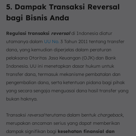
5. Dampak Transaksi Reversal
bagi Bisnis Anda
Regulasi transaksi
reversal
di Indonesia diatur
utamanya dalam
UU No.
3 Tahun 2011 tentang transfer
dana, yang kemudian diperjelas dalam peraturan
pelaksana Otoritas Jasa Keuangan (OJK) dan Bank
Indonesia. UU ini menetapkan dasar hukum untuk
transfer dana, termasuk mekanisme pembatalan dan
pengembalian dana, serta ketentuan pidana bagi pihak
yang secara sengaja menguasai dana hasil transfer yang
bukan haknya.
Transaksi
reversal
terutama dalam bentuk
chargeback
,
merupakan ancaman serius yang dapat memberikan
dampak signifikan bagi
kesehatan finansial dan