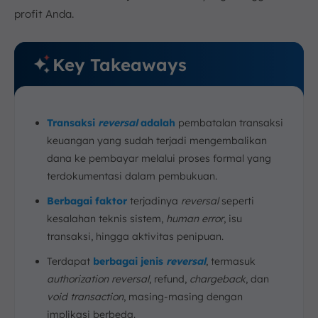
profit Anda.
Key Takeaways
Transaksi
reversal
adalah
pembatalan transaksi
keuangan yang sudah terjadi mengembalikan
dana ke pembayar melalui proses formal yang
terdokumentasi dalam pembukuan.
Berbagai faktor
terjadinya
reversal
seperti
kesalahan teknis sistem,
human error
, isu
transaksi, hingga aktivitas penipuan.
Terdapat
berbagai jenis
reversal
, termasuk
authorization reversal
, refund,
chargeback
, dan
void transaction
, masing-masing dengan
implikasi berbeda.