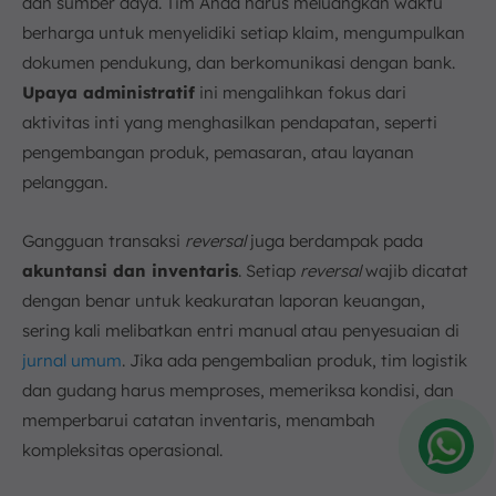
dan sumber daya. Tim Anda harus meluangkan waktu
berharga untuk menyelidiki setiap klaim, mengumpulkan
dokumen pendukung, dan berkomunikasi dengan bank.
Upaya administratif
ini mengalihkan fokus dari
aktivitas inti yang menghasilkan pendapatan, seperti
pengembangan produk, pemasaran, atau layanan
pelanggan.
Gangguan transaksi
reversal
juga berdampak pada
akuntansi dan inventaris
. Setiap
reversal
wajib dicatat
dengan benar untuk keakuratan laporan keuangan,
sering kali melibatkan entri manual atau penyesuaian di
jurnal umum
. Jika ada pengembalian produk, tim logistik
dan gudang harus memproses, memeriksa kondisi, dan
memperbarui catatan inventaris, menambah
kompleksitas operasional.
Amelia