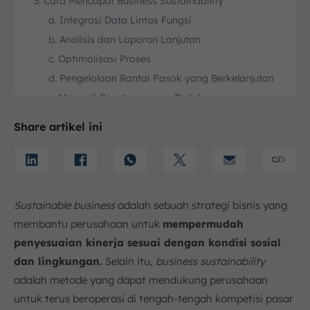
3. Cara Mencapai Business Sustainability
a. Integrasi Data Lintas Fungsi
b. Analisis dan Laporan Lanjutan
c. Optimalisasi Proses
d. Pengelolaan Rantai Pasok yang Berkelanjutan
e. Menaati Peraturan yang Berlaku
f. Pengembangan Produk Berkelanjutan
Share artikel ini
4. Contoh Studi Kasus Sustainable Business
5. Kesimpulan
Sustainable business
adalah sebuah strategi bisnis yang
membantu perusahaan untuk
mempermudah
penyesuaian kinerja sesuai dengan kondisi sosial
dan lingkungan.
Selain itu,
business sustainability
adalah metode yang dapat mendukung perusahaan
untuk terus beroperasi di tengah-tengah kompetisi pasar