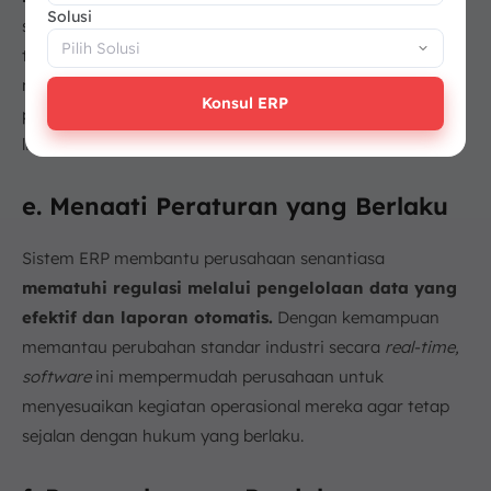
Solusi
sehingga dapat meraih
ESG
score
yang baik. Ini
termasuk pengelolaan inventaris dengan lebih efisien,
mengurangi produksi limbah, dan memastikan bahwa
Konsul ERP
produk dan bahan baku yang digunakan tidak merusak
lingkungan.
e. Menaati Peraturan yang Berlaku
Sistem ERP membantu perusahaan senantiasa
mematuhi regulasi melalui pengelolaan data yang
efektif dan laporan otomatis.
Dengan kemampuan
memantau perubahan standar industri secara
real-time,
software
ini mempermudah perusahaan untuk
menyesuaikan kegiatan operasional mereka agar tetap
sejalan dengan hukum yang berlaku.