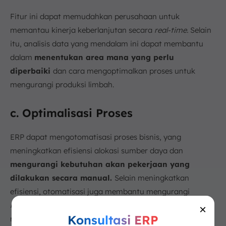
Fitur ini dapat memudahkan perusahaan untuk
memantau kinerja keberlanjutan secara
real-time.
Selain
itu, analisis data yang mendalam ini dapat membantu
dalam
menentukan area mana yang perlu
diperbaiki
dan cara mengoptimalkan proses untuk
mengurangi produksi limbah.
c. Optimalisasi Proses
ERP dapat mengotomatisasi proses bisnis, yang
meningkatkan efisiensi alokasi sumber daya dan
mengurangi kebutuhan akan pekerjaan yang
dilakukan secara manual.
Selain meningkatkan
efisiensi, otomatisasi juga membantu mengurangi
human error
, yang dapat mengurangi pemborosan dan
×
Konsultasi ERP
meningkatkan produktivitas.