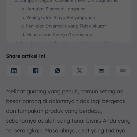
3. Dampak Negatif Obsolete Inventory bagi Bisnis
a. Kerugian Finansial Langsung
b. Peningkatan Biaya Penyimpanan
c. Penilaian Inventaris yang Tidak Akurat
d. Menurunkan Kinerja Operasional
4. Cara Mengelola dan Menghilangkan Obsolete
Inventory yang Sudah Ada
Share artikel ini
a. Diskon Besar atau Likuidasi
b. Bundling dengan Produk Populer
c. Lakukan Retur ke Pemasok
d. Hapus Buku (Write-off)
Melihat gudang yang penuh, namun sebagian
e. Donasi atau Daur Ulang
besar barang di dalamnya tidak lagi bergerak
5. Strategi Jangka Panjang untuk Mencegah Obsolete
Inventory
dan tumpukan produk yang berdebu,
a. Gunakan Manajemen Inventaris yang Lebih
sebenarnya adalah uang tunai bisnis Anda yang
Baik
terperangkap. Masalahnya, aset yang tadinya
b. Lakukan Peramalan Permintaan yang Akurat