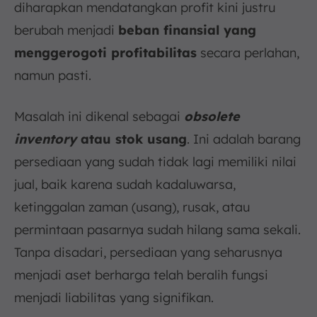
c. Lakukan Audit dan Analisis Inventaris secara
diharapkan mendatangkan profit kini justru
Teratur
berubah menjadi
beban finansial yang
d. Kurangi Waktu Tunggu (Lead Time)
menggerogoti profitabilitas
secara perlahan,
6. Kesimpulan
namun pasti.
FAQ:
Masalah ini dikenal sebagai
obsolete
inventory
atau stok usang
. Ini adalah barang
persediaan yang sudah tidak lagi memiliki nilai
jual, baik karena sudah kadaluwarsa,
ketinggalan zaman (usang), rusak, atau
permintaan pasarnya sudah hilang sama sekali.
Tanpa disadari, persediaan yang seharusnya
menjadi aset berharga telah beralih fungsi
menjadi liabilitas yang signifikan.