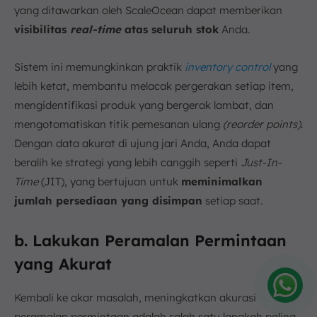
yang ditawarkan oleh ScaleOcean dapat memberikan
visibilitas
real-time
atas seluruh stok
Anda.
Sistem ini memungkinkan praktik
inventory control
yang
lebih ketat, membantu melacak pergerakan setiap item,
mengidentifikasi produk yang bergerak lambat, dan
mengotomatiskan titik pemesanan ulang
(reorder points)
.
Dengan data akurat di ujung jari Anda, Anda dapat
beralih ke strategi yang lebih canggih seperti
Just-In-
Time
(JIT), yang bertujuan untuk
meminimalkan
jumlah persediaan yang disimpan
setiap saat.
b. Lakukan Peramalan Permintaan
yang Akurat
Kembali ke akar masalah, meningkatkan akurasi
Amelia
peramalan permintaan adalah salah satu langkah paling