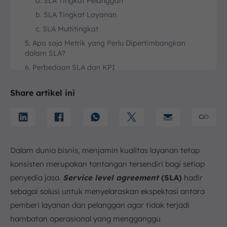
a. SLA Tingkat Pelanggan
b. SLA Tingkat Layanan
c. SLA Multitingkat
5. Apa saja Metrik yang Perlu Dipertimbangkan
dalam SLA?
6. Perbedaan SLA dan KPI
7. Kesimpulan
Share artikel ini
FAQ:
Dalam dunia bisnis, menjamin kualitas layanan tetap
konsisten merupakan tantangan tersendiri bagi setiap
penyedia jasa.
Service level agreement
(SLA)
hadir
sebagai solusi untuk menyelaraskan ekspektasi antara
pemberi layanan dan pelanggan agar tidak terjadi
hambatan operasional yang mengganggu