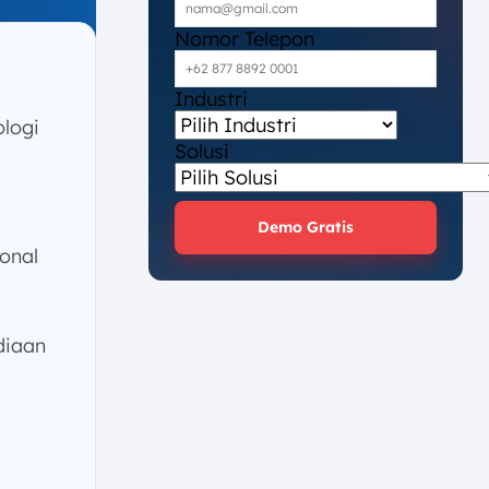
Nomor Telepon
Industri
logi
Solusi
Demo Gratis
ional
diaan