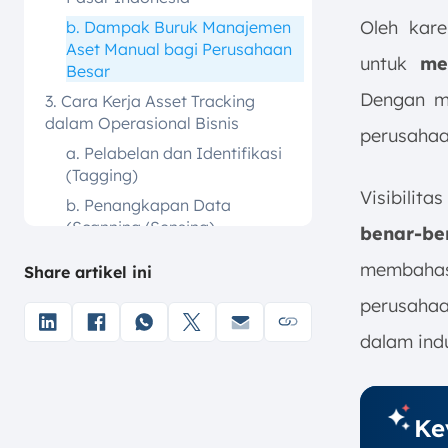
Oleh kare
b. Dampak Buruk Manajemen
Aset Manual bagi Perusahaan
untuk
men
Besar
Dengan me
3. Cara Kerja Asset Tracking
dalam Operasional Bisnis
perusahaa
a. Pelabelan dan Identifikasi
(Tagging)
Visibilit
b. Penangkapan Data
(Scanning/Sensing)
benar-be
c. Transmisi Data ke Cloud
membahas
Share artikel ini
d. Pemrosesan di Platform
perusahaa
Perangkat Lunak
e. Visualisasi dan Pelaporan
dalam indu
4. Manfaat Strategis Penerapan
Asset Tracking pada Perusahaan
a. Membantu Penelusuran
Ke
Aktiva Tetap & Visibilitas Real-