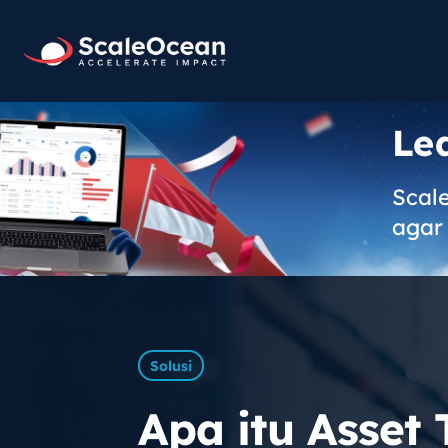
Le
Scal
agar 
Solusi
Apa itu Asset 