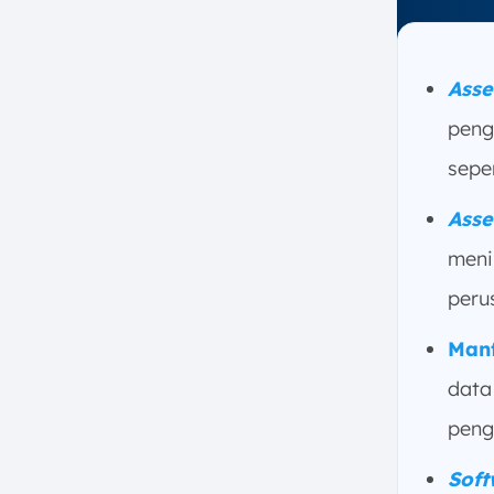
Time
b. Pencatatan Fixed Asset yang
Lebih Akurat
Asse
c. Otomatisasi Perhitungan
peng
Nilai Depresiasi (Penyusutan)
Aset
sepe
d. Menjalankan Audit Aset
dengan Lebih Efisien &
Asse
Transparan
meni
e. Optimalisasi Biaya
Pemeliharaan & Pengadaan
peru
Aset
Man
5. Perbedaan Asset Tracking vs
Inventory Tracking
data
a. Fokus Utama
peng
b. Tujuan
c. Jenis Barang
Sof