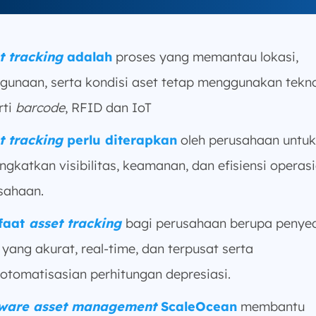
t tracking
adalah
proses yang memantau lokasi,
gunaan, serta kondisi aset tetap menggunakan tekno
rti
barcode
, RFID dan IoT
t tracking
perlu diterapkan
oleh perusahaan untuk
ngkatkan visibilitas, keamanan, dan efisiensi operas
sahaan.
faat
asset tracking
bagi perusahaan berupa penye
 yang akurat, real-time, dan terpusat serta
otomatisasian perhitungan depresiasi.
tware asset management
ScaleOcean
membantu