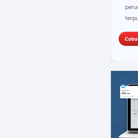
d. Umur Barang
peru
e. Data Dilacak
terpu
f. Nilai Ekonomi
6. Teknologi Utama dalam Sistem
Coba
Asset Tracking
a. Barcode & QR Code (Kode
Batang)
b. Radio Frequency
Identification (RFID) Tags
c. Global Positioning Systems
(GPS)
d. Bluetooth Low Energy (BLE)
e. Internet of Things (IoT) &
Industrial IoT (IIoT)
f. Low-Power Wide-Area
Network (LPWAN)
g. Near Field Communication