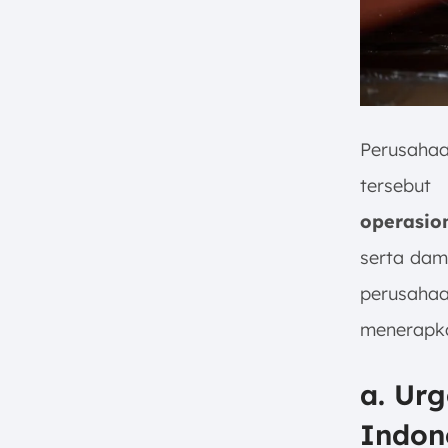
Perusaha
tersebut
m
operasio
serta dam
perusahaa
menerapk
a. Urg
Indon