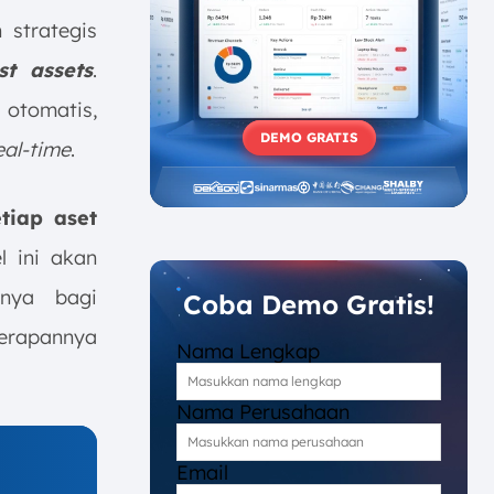
 strategis
st assets
.
 otomatis,
DEMO GRATIS
eal-time
.
tiap aset
el ini akan
tnya bagi
Coba Demo Gratis!
nerapannya
Nama Lengkap
Nama Perusahaan
Email