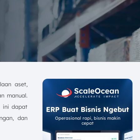
aan aset,
an manual.
i
ini dapat
ERP Buat Bisnis Ngebut
ngan, dan
Operasional rapi, bisnis makin
cepat