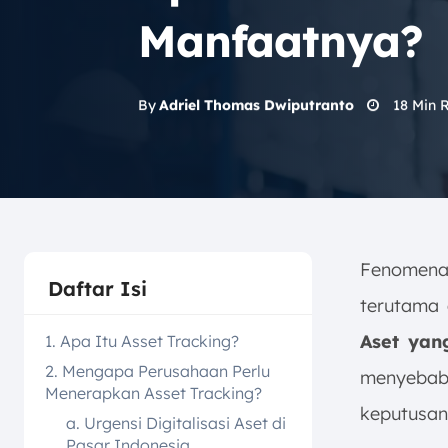
Manfaatnya?
18
Min 
By
Adriel Thomas Dwiputranto
Fenomen
Daftar Isi
terutama 
Aset yang
1. Apa Itu Asset Tracking?
2. Mengapa Perusahaan Perlu
menyebab
Menerapkan Asset Tracking?
keputusan 
a. Urgensi Digitalisasi Aset di
Pasar Indonesia