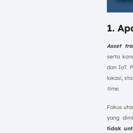
(NFC)
h. Ultrasonic Tracking
7. Contoh Penerapan Asset
1. Ap
Tracking System
8. Kesimpulan
Asset tr
FAQ terkait Asset Tracking:
serta kon
dan IoT. 
lokasi, st
time
.
Fokus uta
yang dim
tidak un