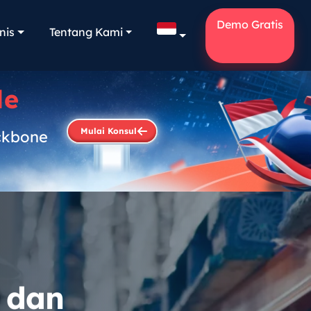
Demo Gratis
nis
Tentang Kami
le
Mulai Konsul
ckbone
.
, dan