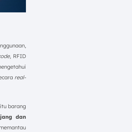
nggunaan,
ode
, RFID
mengetahui
secara
real-
aitu barang
jang dan
 memantau