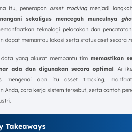
na itu, penerapan
asset tracking
menjadi langkah
angani sekaligus mencegah munculnya
gho
manfaatkan teknologi pelacakan dan pencatatan
n dapat memantau lokasi serta status aset secara
r
as data yang akurat membantu tim
memastikan se
nar ada dan digunakan secara optimal
. Artik
 mengenai apa itu asset tracking, manfaa
n Anda, cara kerja sistem tersebut, serta contoh pe
stri.
y Takeaways