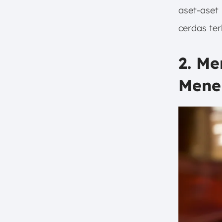
aset-aset
cerdas te
2. M
Mene