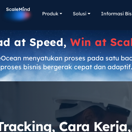
Produk
Solusi
Informasi Bis
ad at Speed,
Win at Sca
eOcean menyatukan proses pada satu ba
proses bisnis bergerak cepat dan adaptif
Tracking, Cara Kerja