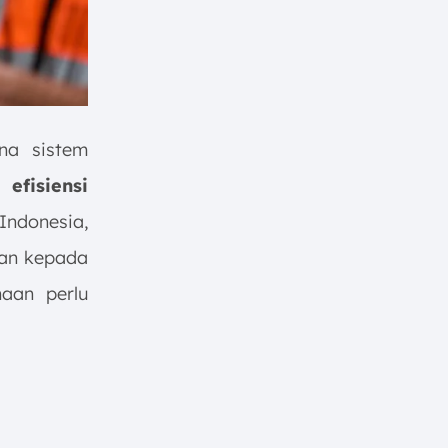
na sistem
fisiensi
Indonesia,
kan kepada
haan perlu