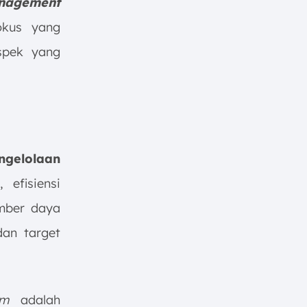
nagement
okus yang
aspek yang
ngelolaan
 efisiensi
umber daya
dan target
em
adalah