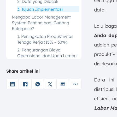
sehingga 
2. Data yang Dilacak
3. Tujuan Implementasi
data.
Mengapa Labor Management
System Penting bagi Gudang
Lalu bag
Enterprise?
Anda da
1. Peningkatan Produktivitas
Tenaga Kerja (15% – 30%)
adalah pe
2. Pengurangan Biaya
produktiv
Operasional dan Upah Lembur
diselesaik
3. Pengambilan Keputusan
Strategis Berbasis Data Nyata
Share artikel ini
4. Peningkatan Moral
Data ini
Karyawan melalui Keadilan
Penilaian
distribusi
5. Meningkatkan Kepuasan
efisien, 
Pelanggan melalui Order Cycle
Labor Ma
yang Lebih Cepat
Bagaimana Cara Kerja Aplikasi