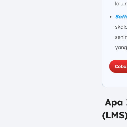
lalu
Allocation (Penjadwalan dan
Alokasi Sumber Daya)
Sof
3. Compliance Management
skal
(Manajemen Kepatuhan UU
Ketenagakerjaan)
sehi
4. Incentive Management
yang
(Manajemen Bonus dan
Insentif Otomatis)
6 Rekomendasi Labor
Coba
Management System Terbaik
Tahun 2026
1. ScaleOcean Labor
Management Software
2. Blue Yonder Labor
Apa 
Management System
(LMS
3. Manhattan Associates Labor
Management System Software