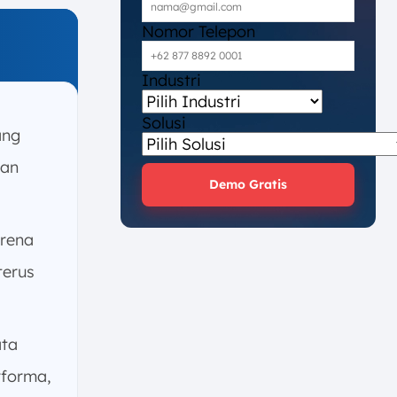
Nomor Telepon
Industri
Solusi
ang
dan
Demo Gratis
rena
terus
ta
rforma,