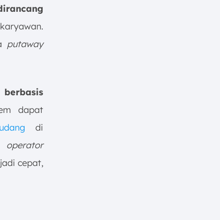
dirancang
i karyawan.
a
putaway
 berbasis
tem dapat
udang
di
ri
operator
adi cepat,