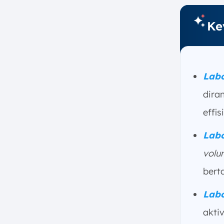
Labor Management System?
Ke
1. Pemantauan Aktivitas secara
Real-Time melalui Integrasi
Barcode/RF
2. Standarisasi Kerja melalui
Engineered Labor Standards
Lab
(ELS)
dira
3. Perencanaan Tenaga Kerja
untuk Menghindari
effi
Overstaffing
4. Pelaporan KPI dan Analisis
Lab
Bottleneck Operasional
volu
Fitur Utama dari Labor
bert
Management System yang Efektif
1. Activity Monitoring
Lab
(Pemantauan Aktivitas Real-
time)
akti
2. Resource Scheduling &