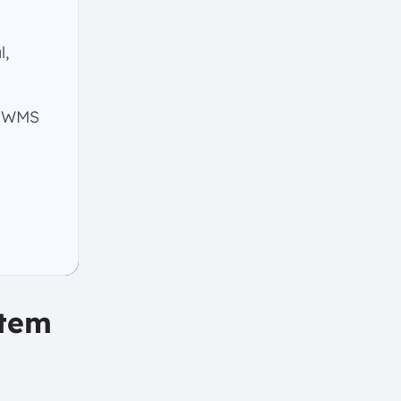
l,
n WMS
stem