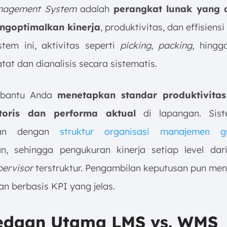
nagement System
adalah
perangkat lunak yang 
ngoptimalkan kinerja
, produktivitas, dan effisiens
stem ini, aktivitas seperti
picking
,
packing
, hingg
tat dan dianalisis secara sistematis.
bantu Anda
menetapkan standar produktivitas
toris dan performa aktual
di lapangan. Sis
ikan dengan
struktur organisasi manajemen g
n, sehingga pengukuran kinerja setiap level da
pervisor
terstruktur. Pengambilan keputusan pun menj
dan berbasis KPI yang jelas.
edaan Utama LMS vs. WMS