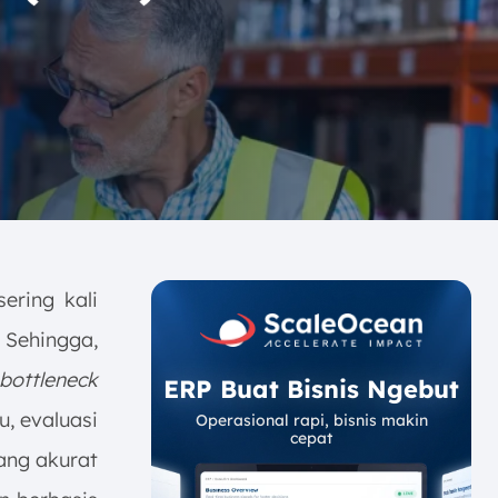
ering kali
 Sehingga,
ottleneck
ERP Buat Bisnis Ngebut
u, evaluasi
Operasional rapi, bisnis makin
cepat
ang akurat