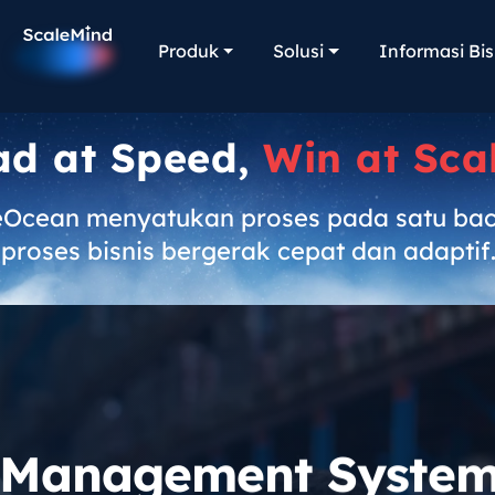
Produk
Solusi
Informasi Bis
ad at Speed,
Win at Sca
eOcean menyatukan proses pada satu ba
proses bisnis bergerak cepat dan adaptif
r Management System