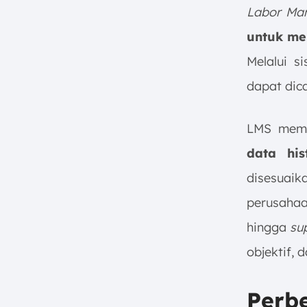
4. Mecalux Warehouse And
Labor Ma
Labor Management System
untuk me
5. UKG (Ultimate Kronos
Group) Labor Management
Melalui si
Software
dapat dica
6. Deputy Labor Management
System Software
Tantangan Umum dalam
LMS mem
Implementasi LMS dan Cara
data his
Mengatasinya
1. Resistensi Perubahan
disesua
Budaya Kerja
perusahaa
2. Akurasi Integrasi Data antar
Sistem
hingga
su
Kesimpulan
objektif, 
FAQ terkait Labor Management
System:
Perb