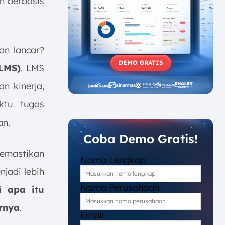
n berbasis
an lancar?
DEMO GRATIS
LMS)
. LMS
n kinerja,
aktu tugas
an.
Coba Demo Gratis!
emastikan
Nama Lengkap
jadi lebih
Nama Perusahaan
i
apa itu
urnya
.
Email