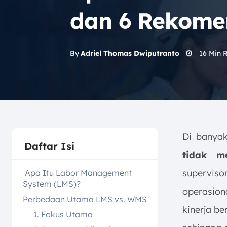
dan 6 Rekome
16
Min 
By
Adriel Thomas Dwiputranto
Di bany
Daftar Isi
tidak m
supervisor
Apa Itu Labor Management
System (LMS)?
operasiona
Perbedaan Utama LMS vs. WMS
kinerja b
1. Fokus Utama