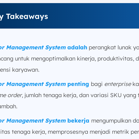
y Takeaways
or Management System
adalah
perangkat lunak y
ncang untuk mengoptimalkan kinerja, produktivitas, 
siensi karyawan.
or Management System
penting
bagi
enterprise
ka
me order
, jumlah tenaga kerja, dan variasi SKU yang 
ambah.
or Management System
bekerja
mengumpulkan da
vitas tenaga kerja, memprosesnya menjadi metrik pe