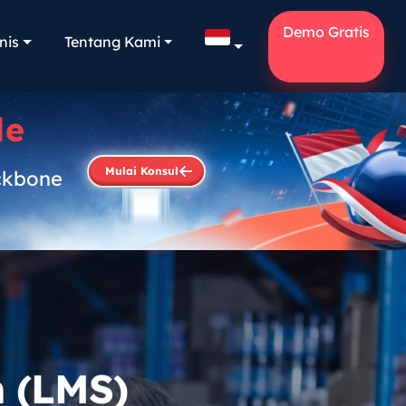
Demo Gratis
nis
Tentang Kami
le
Mulai Konsul
ckbone
.
 (LMS)