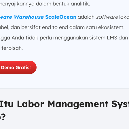
 menyajikannya dalam bentuk analitik.
tware Warehouse
ScaleOcean
adalah
software
loka
abel, dan bersifat end to end dalam satu ekosistem,
ngga Anda tidak perlu menggunakan sistem LMS da
 terpisah.
 Demo Gratis!
Itu Labor Management Sy
)?