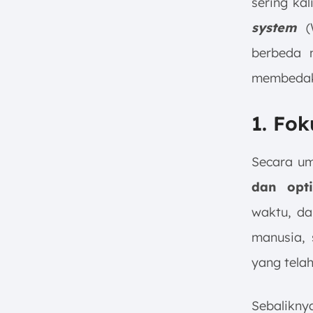
sering kal
system
(W
berbeda m
membedak
1. Fo
Secara u
dan opti
waktu, da
manusia, 
yang telah
Sebalikn