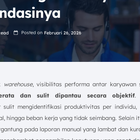
ndasinya
Posted on
Read
Februari 26, 2026
ak
warehouse
, visibilitas performa antar karyawan s
erata dan sulit dipantau secara objektif
.
 sulit mengidentifikasi produktivitas per individu,
b
l, hingga beban kerja yang tidak seimbang. Selain it
ergantung pada laporan manual yang lambat dan kur