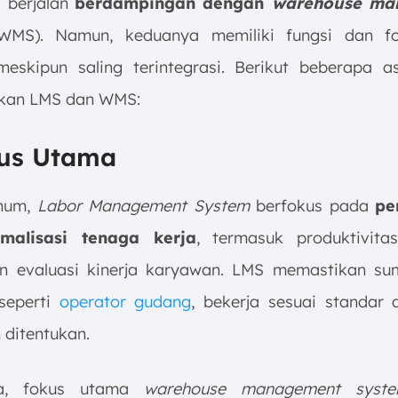
i berjalan
berdampingan dengan
warehouse ma
MS). Namun, keduanya memiliki fungsi dan f
eskipun saling terintegrasi. Berikut beberapa 
an LMS dan WMS:
kus Utama
mum,
Labor Management System
berfokus pada
pe
malisasi tenaga kerja
, termasuk produktivitas,
n evaluasi kinerja karyawan. LMS memastikan s
seperti
operator gudang
, bekerja sesuai standar 
 ditentukan.
ya, fokus utama
warehouse management syst