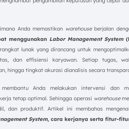
menghambat pengambilan keputusan yang cepat da
aimana Anda memastikan
warehouse
berjalan deng
pat menggunakan
Labor Management System
(
rangkat lunak yang dirancang untuk mengoptimalka
itas, dan effisiensi karyawan. Setiap tugas, w
an, hingga tingkat akurasi dianalisis secara transpar
 membant
u
Anda melakukan intervensi dan m
 kerja tetap optimal. Sehingga operasi
warehouse
men
adil, dan produktif. Artikel ini membahas mengena
nagement System
, cara kerjanya serta fitur-fit