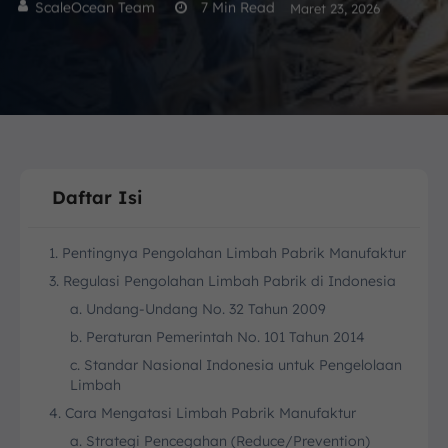
ScaleOcean Team
7
Min Read
Maret 23, 2026
Daftar Isi
1. Pentingnya Pengolahan Limbah Pabrik Manufaktur
3. Regulasi Pengolahan Limbah Pabrik di Indonesia
a. Undang-Undang No. 32 Tahun 2009
b. Peraturan Pemerintah No. 101 Tahun 2014
c. Standar Nasional Indonesia untuk Pengelolaan
Limbah
4. Cara Mengatasi Limbah Pabrik Manufaktur
a. Strategi Pencegahan (Reduce/Prevention)