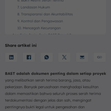
6. Bukti Resmi Serah Terima
7. Landasan Hukum
8. Transparansi dan Akuntabilitas
9. Kontrol dan Pengawasan
10. Mencegah Kecurangan
Apa Saja Jenis-Jenis BAST Proyek?
1. BAST Pekerjaan Konstruksi
Share artikel ini
2. BAST Material atau Peralatan
3. BAST Pekerjaan Sementara
4. BAST Pekerjaan Akhir
5. BAST Sisa Dana Proyek
BAST adalah dokumen penting dalam setiap proyek
6. BAST Lahan atau Properti
yang melibatkan serah terima barang, jasa, atau
Apa Saja Elemen Penting di BAST Proyek?
pekerjaan. Banyak perusahaan menghadapi kesulitan
1. Tanggal dan Tempat Serah Terima
dalam memastikan bahwa seluruh proses serah terima
2. Referensi Kontrak Awal
terdokumentasi dengan jelas dan sah, mengingat
3. Identitas Kedua Belah Pihak
pentingnya bukti legal untuk pengesahan dan