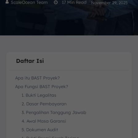
ScaleOcean Team
17
Min Read
November 29, 2025
Daftar Isi
Apa itu BAST Proyek?
Apa Fungsi BAST Proyek?
1. Bukti Legalitas
2. Dasar Pembayaran
3. Pengalihan Tanggung Jawab
4. Awal Masa Garansi
5. Dokumen Audit