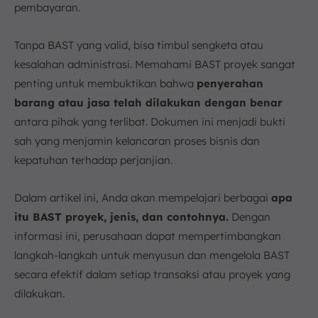
4. Deskripsi Barang atau Jasa yang Diserahkan
pembayaran.
5. Kondisi Barang atau Jasa
6. Harga atau Biaya
Tanpa BAST yang valid, bisa timbul sengketa atau
Cara Membuat BAST (Berita Acara Serah Terima)
kesalahan administrasi. Memahami BAST proyek sangat
Proyek
penting untuk membuktikan bahwa
penyerahan
1. Kepala Surat Resmi
barang atau jasa telah dilakukan dengan benar
2. Buat Nomor Referensi Surat
antara pihak yang terlibat. Dokumen ini menjadi bukti
3. Tuliskan Judul Dokumen
sah yang menjamin kelancaran proses bisnis dan
4. Cantumkan Identitas Pihak
kepatuhan terhadap perjanjian.
5. Tulis Pernyataan Serah Terima
6. Sertakan Waktu dan Tempat
Dalam artikel ini, Anda akan mempelajari berbagai
apa
7. Lampiran Pendukung
itu BAST proyek, jenis, dan contohnya.
Dengan
8. Buat Kalimat Penutup
informasi ini, perusahaan dapat mempertimbangkan
9. Tambahkan Tanda Tangan
langkah-langkah untuk menyusun dan mengelola BAST
10. Atur Ulang Urutan Dokumen
secara efektif dalam setiap transaksi atau proyek yang
dilakukan.
Format dan Contoh BAST Proyek
Perbedaan antara BAST, PHO, dan FHO