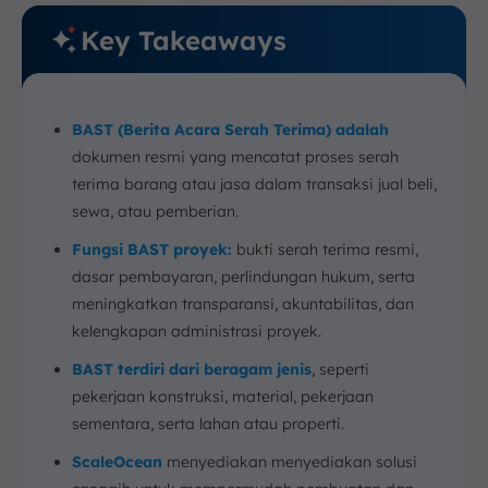
1. Tujuan
Key Takeaways
2. Fungsi
3. Tahapan
Strategi Mengatasi Tantangan Umum dalam
BAST (Berita Acara Serah Terima) adalah
Penyusunan BAST
dokumen resmi yang mencatat proses serah
1. Mengatasi Ketidaksesuaian Data
terima barang atau jasa dalam transaksi jual beli,
2. Keterlambatan Penandatanganan
sewa, atau pemberian.
3. Proses Verifikasi yang Memakan Waktu
Fungsi BAST proyek:
bukti serah terima resmi,
4. Ketidaksesuaian Antara Pihak yang Terlibat
dasar pembayaran, perlindungan hukum, serta
5. Kurangnya Dokumentasi Pendukung
meningkatkan transparansi, akuntabilitas, dan
Otomatisasi Pembuatan dan Pengelolaan BAST
kelengkapan administrasi proyek.
dengan Software Konstruksi ScaleOcean
BAST terdiri dari beragam jenis
, seperti
Kesimpulan
pekerjaan konstruksi, material, pekerjaan
FAQ:
sementara, serta lahan atau properti.
ScaleOcean
menyediakan menyediakan solusi