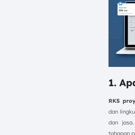
1. Ap
RKS proy
dan lingk
dan jasa
tahapan p