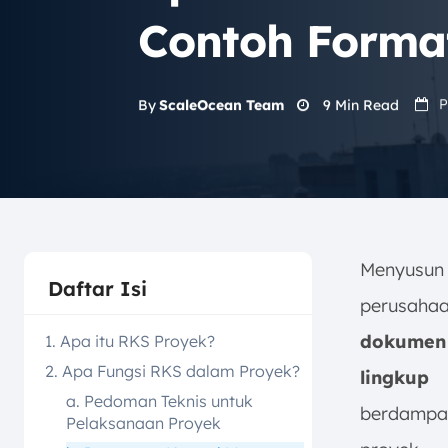
Contoh Forma
P
9
Min Read
By
ScaleOcean Team
Menyusun
Daftar Isi
perusaha
dokumen 
1. Apa itu RKS Proyek?
2. Apa Fungsi RKS dalam Proyek?
lingkup 
a. Pedoman Teknis untuk
berdampa
Pelaksanaan Proyek