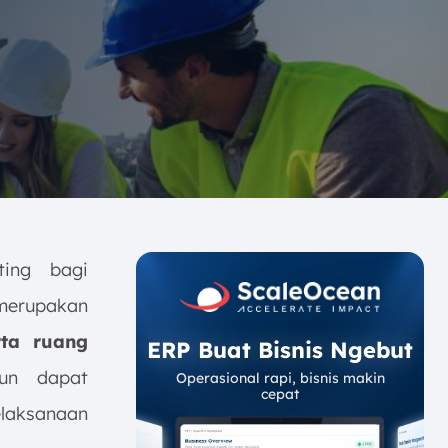
ting bagi
merupakan
rta ruang
ERP Buat Bisnis Ngebut
pun dapat
Operasional rapi, bisnis makin
cepat
laksanaan