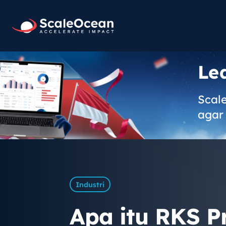
Le
Scal
agar 
Industri
Apa itu RKS P