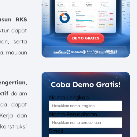
usun RKS
ktur dapat
DEMO GRATIS
an, serta
aya, maupun
engertian,
Coba Demo Gratis!
tif
dalam
Nama Lengkap
nda dapat
Nama Perusahaan
Kerja dan
konstruksi
Email