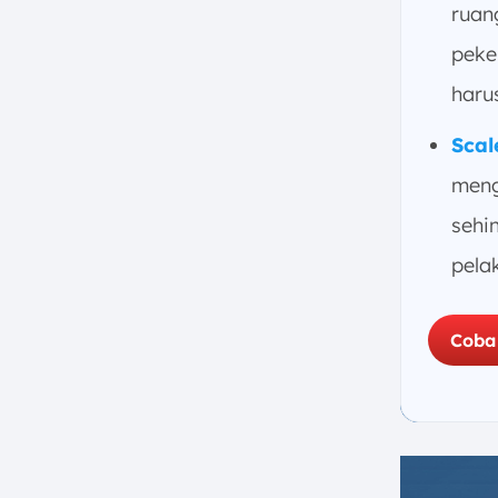
ruan
peke
haru
Scal
meng
sehi
pela
Coba