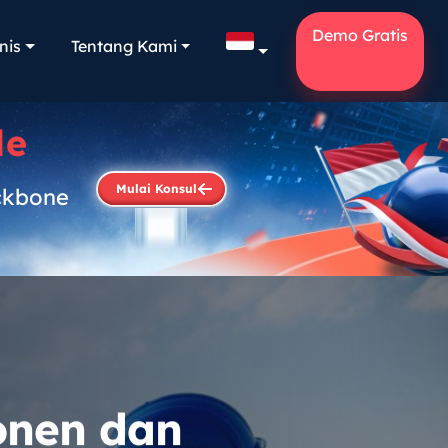
Demo Gratis
nis
Tentang Kami
le
Mulai Konsul
ckbone
.
onen dan