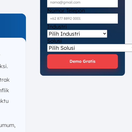
Nomor Telepon
Industri
Solusi
r
Demo Gratis
ksi.
trak
flik
aktu
 umum,