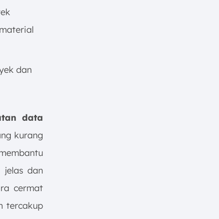
yek
material
oyek dan
atan data
ng kurang
r membantu
 jelas dan
ara cermat
h tercakup