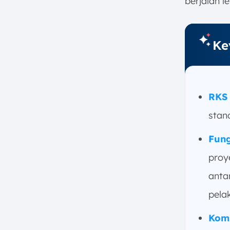
berjalan le
e. Persyaratan Administrasi
dan Kontrak
f. Jadwal Pelaksanaan
Ke
g. Keselamatan dan Kesehatan
Kerja (K3)
h. Sistem Pengawasan dan
Evaluasi
RKS
5. Contoh RKS Proyek
6. Optimalkan Penyusunan RKS
stan
Proyek dengan Software
Konstruksi ScaleOcean
Fun
7. Kesimpulan
proy
FAQ:
anta
pela
Kom