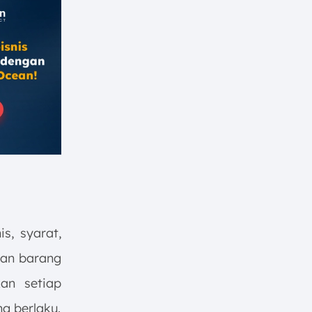
s, syarat,
aan barang
an setiap
g berlaku.