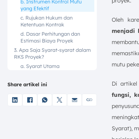
proyek.
b. Instrumen Kontrol Mutu
yang Efektif
c. Rujukan Hukum dan
Oleh kar
Ketentuan Kontrak
menjadi h
d. Dasar Perhitungan dan
Estimasi Biaya Proyek
membantu
3. Apa Saja Syarat-syarat dalam
memastikan
RKS Proyek?
mutu peke
a. Syarat Utama
b. Syarat Administrasi
Di artike
Share artikel ini
c. Syarat Teknis
4. Komponen Utama RKS Proyek
fungsi, 
a. Pendahuluan dan Umum
penyusun
b. Ruang Lingkup Pekerjaan
meningka
c. Spesifikasi Teknis Material
Syarat), 
d. Metode Pelaksanaan