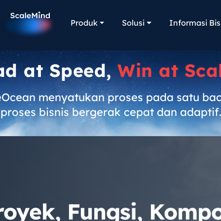
Produk
Solusi
Informasi Bis
ad at Speed,
Win at Sca
eOcean menyatukan proses pada satu ba
proses bisnis bergerak cepat dan adaptif
royek, Fungsi, Komp