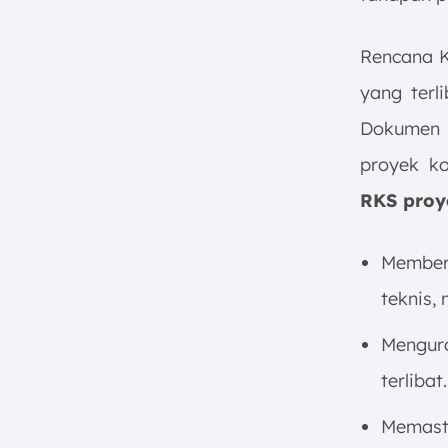
Rencana K
yang terli
Dokumen i
proyek ko
RKS proy
Memberi
teknis,
Mengura
terlibat.
Memasti