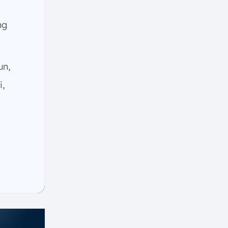
ng
n,
,