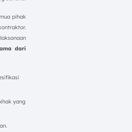
emua pihak
kontraktor.
elaksanaan
tama dari
sifikasi
pihak yang
an.