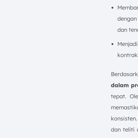
Membant
dengan 
dan ten
Menjadi
kontrak
Berdasar
dalam pr
tepat. Ol
memastika
konsisten
dan telit