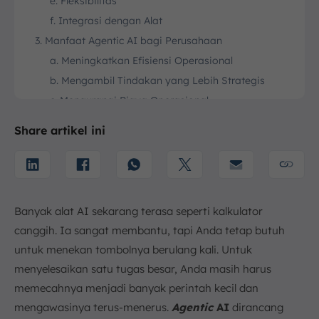
e. Fleksibilitas
f. Integrasi dengan Alat
3. Manfaat Agentic AI bagi Perusahaan
a. Meningkatkan Efisiensi Operasional
b. Mengambil Tindakan yang Lebih Strategis
c. Mengurangi Biaya Operasional
d. Meningkatkan Kepuasan Pelanggan
Share artikel ini
e. Skalabilitas yang Lebih Baik
f. Inovasi dan Peningkatan Daya Saing
4. Tantangan Penerapan Agentic AI
5. Perbedaan AI Agentik dan AI Tradisional
Banyak alat AI sekarang terasa seperti kalkulator
6. Contoh Penerapan Agentic AI dalam Bisnis
canggih. Ia sangat membantu, tapi Anda tetap butuh
a. Keuangan
untuk menekan tombolnya berulang kali. Untuk
b. Pelayanan Pelanggan
menyelesaikan satu tugas besar, Anda masih harus
c. Pelayanan Kesehatan
memecahnya menjadi banyak perintah kecil dan
d. Manajemen Rantai Pasokan
mengawasinya terus-menerus.
Agentic
AI
dirancang