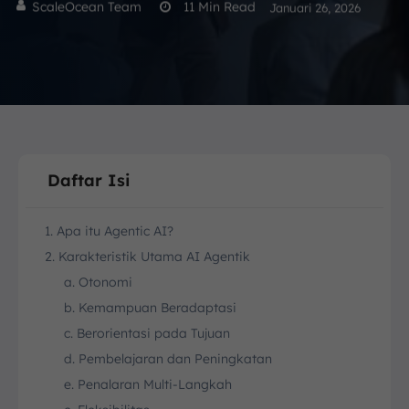
ScaleOcean Team
11
Min Read
Januari 26, 2026
Daftar Isi
1. Apa itu Agentic AI?
2. Karakteristik Utama AI Agentik
a. Otonomi
b. Kemampuan Beradaptasi
c. Berorientasi pada Tujuan
d. Pembelajaran dan Peningkatan
e. Penalaran Multi-Langkah