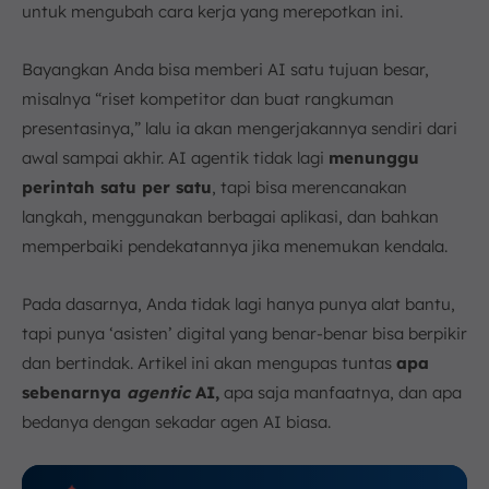
e. Perencanaan Perjalanan
untuk mengubah cara kerja yang merepotkan ini.
7. Kesimpulan
FAQ:
Bayangkan Anda bisa memberi AI satu tujuan besar,
misalnya “riset kompetitor dan buat rangkuman
presentasinya,” lalu ia akan mengerjakannya sendiri dari
awal sampai akhir. AI agentik tidak lagi
menunggu
perintah satu per satu
, tapi bisa merencanakan
langkah, menggunakan berbagai aplikasi, dan bahkan
memperbaiki pendekatannya jika menemukan kendala.
Pada dasarnya, Anda tidak lagi hanya punya alat bantu,
tapi punya ‘asisten’ digital yang benar-benar bisa berpikir
dan bertindak. Artikel ini akan mengupas tuntas
apa
sebenarnya
agentic
AI,
apa saja manfaatnya, dan apa
bedanya dengan sekadar agen AI biasa.