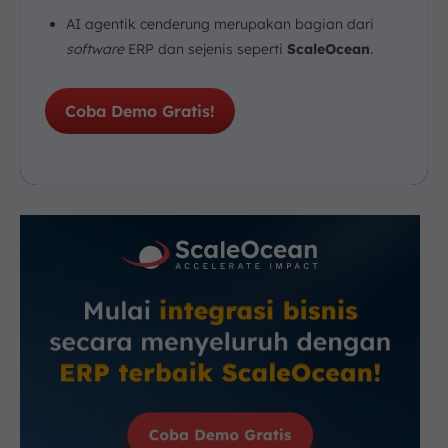
AI agentik cenderung merupakan bagian dari
software
ERP dan sejenis seperti
ScaleOcean
.
Coba Demo Gratis!