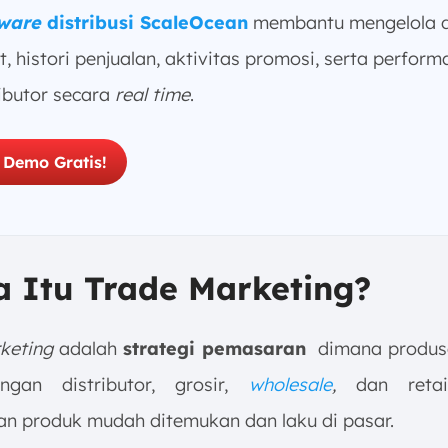
ware
distribusi ScaleOcean
membantu mengelola 
t, histori penjualan, aktivitas promosi, serta perform
ributor secara
real time
.
 Demo Gratis!
a Itu Trade Marketing?
keting
adalah
strategi pemasaran
dimana produs
gan distributor, grosir,
wholesale
,
dan retail
n produk mudah ditemukan dan laku di pasar.