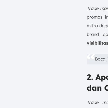
Indonesia
Trade mar
h. Inovasi, Diferensiasi, dan
Komunikasi yang Efektif
promosi i
7. Apa Aktivitas Utama dalam
mitra dag
Eksekusi Trade Marketing?
brand da
a. Trade Promotions yang
Terarah (Diskon dan Rewards)
visibilit
b. Optimalisasi Merchandising
& Point of Purchase (POP)
Baca 
Displays
c. In-Store Activation,
Sampling, dan Sales Promotion
2. A
d. Channel Incentive Program
Berbasis Kinerja
dan 
e. Product Training yang
Komprehensif bagi Tenaga
Trade ma
Penjual