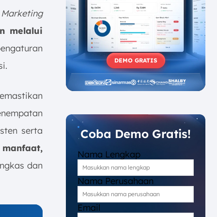
 Marketing
n melalui
pengaturan
DEMO GRATIS
i.
mastikan
penempatan
isten serta
Coba Demo Gratis!
 manfaat,
Nama Lengkap
ingkas dan
Nama Perusahaan
Email