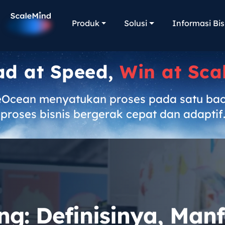
Produk
Solusi
Informasi Bis
ad at Speed,
Win at Sca
eOcean menyatukan proses pada satu ba
proses bisnis bergerak cepat dan adaptif
ng: Definisinya, Man