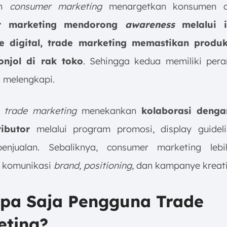
an
consumer marketing
menargetkan konsumen ak
r marketing mendorong
awareness
melalui i
 digital, trade marketing memastikan produk
njol di rak toko
. Sehingga kedua memiliki per
g melengkapi.
,
trade marketing
menekankan
kolaborasi deng
ributor
melalui program promosi, display guideli
 penjualan. Sebaliknya, consumer marketing leb
 komunikasi
brand, positioning
, dan kampanye kreati
apa Saja Pengguna Trade
eting?