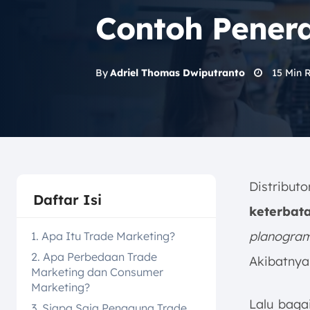
Contoh Pener
15
Min 
By
Adriel Thomas Dwiputranto
Distribut
Daftar Isi
keterbat
planogra
1. Apa Itu Trade Marketing?
2. Apa Perbedaan Trade
Akibatnya,
Marketing dan Consumer
Marketing?
Lalu baga
3. Siapa Saja Pengguna Trade