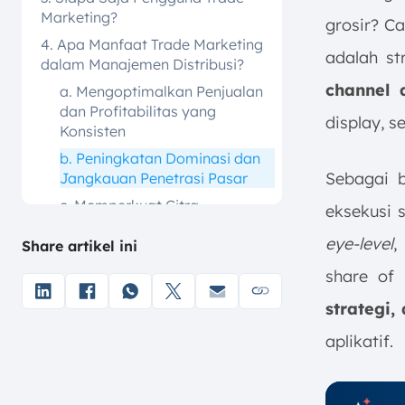
Marketing?
grosir? 
4. Apa Manfaat Trade Marketing
adalah st
dalam Manajemen Distribusi?
channel d
a. Mengoptimalkan Penjualan
dan Profitabilitas yang
display, s
Konsisten
b. Peningkatan Dominasi dan
Sebagai 
Jangkauan Penetrasi Pasar
c. Memperkuat Citra,
eksekusi 
Konsistensi, dan Brand Image
eye-level
,
Share artikel ini
d. Optimalisasi dan Efisiensi
Saluran Distribusi
share of 
e. Fleksibel untuk Bisnis Skala
strategi
Besar Maupun Kecil
aplikatif.
f. Pengelolaan Stok yang
Optimal dan Hubungan Jangka
Panjang