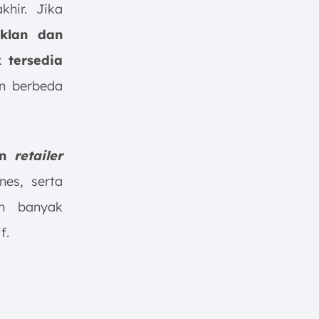
hir. Jika
klan dan
 tersedia
an berbeda
an
retailer
nes, serta
ih banyak
f.