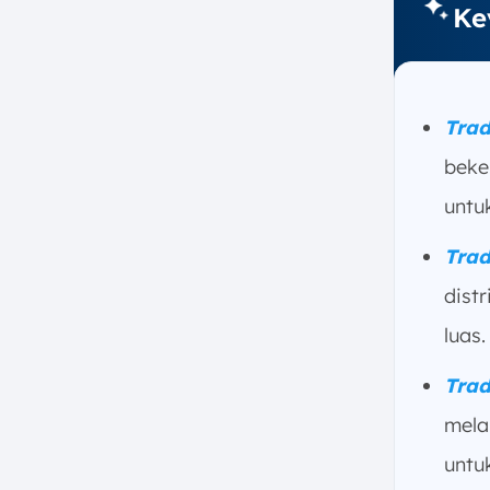
g. Mampu Bersaing dengan
Ke
Kompetitor secara Efektif
5. Pentingnya Trade Marketing di
Era Kompetisi Digital
a. Menghadapi Kompetisi
Trad
Antar Produk Serupa di Rak
beke
b. Penataan atau Display
Produk yang Menentukan
untu
Keputusan Beli
Trad
c. Mengatasi Masalah Ruang
Gudang yang Terbatas
dist
d. Menghindari Terjadinya
luas.
Outlet Pareto
e. Adaptasi Ritel yang
Trad
Menerapkan Manajemen
Kategori
mela
6. Strategi Trade Marketing yang
untu
Efektif untuk Perusahaan