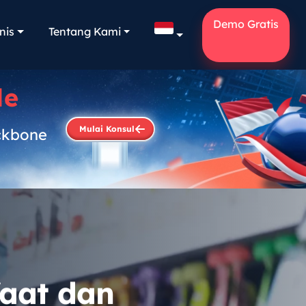
Demo Gratis
nis
Tentang Kami
le
Mulai Konsul
ckbone
.
faat dan