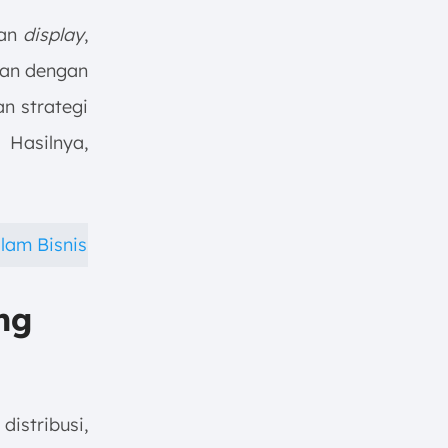
an
display
,
gan dengan
n strategi
Hasilnya,
lam Bisnis
ng
stribusi,