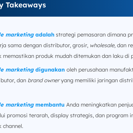
y Takeaways
e marketing
adalah
strategi pemasaran dimana p
rja sama dengan distributor, grosir,
wholesale,
dan re
k memastikan produk mudah ditemukan dan laku di p
e marketing
digunakan
oleh perusahaan manufakt
ributor, dan
brand owner
yang memiliki jaringan distri
e marketing
membantu
Anda meningkatkan penju
lui promosi terarah, display strategis, dan program i
k channel.