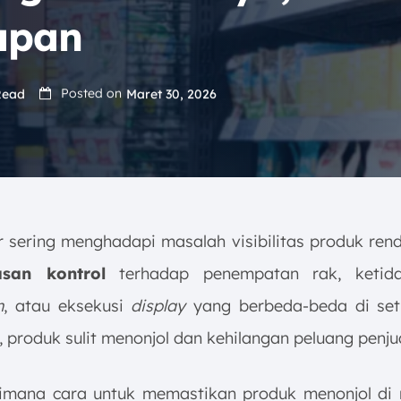
apan
Posted on
Read
Maret 30, 2026
or sering menghadapi masalah visibilitas produk ren
asan kontrol
terhadap penempatan rak, ketida
m
, atau eksekusi
display
yang berbeda-beda di set
 produk sulit menonjol dan kehilangan peluang penju
imana cara untuk memastikan produk menonjol di r