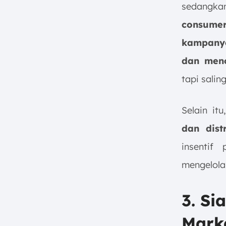
f. Trade Shows dan Pameran
sedangk
Industri
consume
g. Digital Marketing dan
Pemanfaatan Platform Media
kampanye
Sosial
dan meno
h. Data Monitoring, Analisis
Kinerja, dan Evaluasi Berkala
tapi salin
8. Contoh Penerapan Trade
Marketing dalam Industri
Selain itu
9. Tips Membuat Strategi Trade
dan dist
Marketing untuk Meningkatkan
Sales
insentif
FAQ:
mengelola
3. Si
Mark