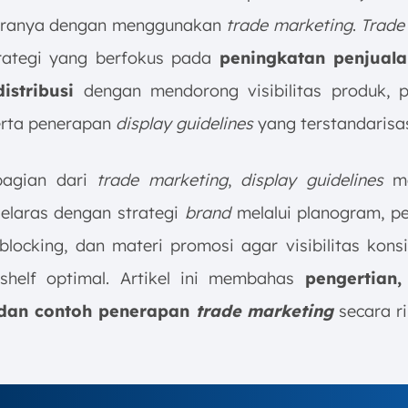
Caranya dengan menggunakan
trade marketing
.
Trade
rategi yang berfokus pada
peningkatan penjuala
istribusi
dengan mendorong visibilitas produk, 
erta penerapan
display guidelines
yang terstandarisas
bagian dari
trade marketing
,
display guidelines
me
selaras dengan strategi
brand
melalui planogram, 
 blocking, dan materi promosi agar visibilitas kons
shelf optimal. Artikel ini membahas
pengertian,
, dan contoh penerapan
trade marketing
secara r