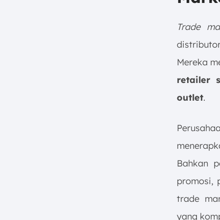
Trade ma
distribut
Mereka me
retailer
outlet
.
Perusahaa
menerapk
Bahkan p
promosi, 
trade mar
yang kompe