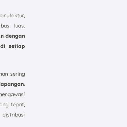
nufaktur,
busi luas.
an dengan
di setiap
man sering
 lapangan
.
 mengawasi
ang tepat,
distribusi