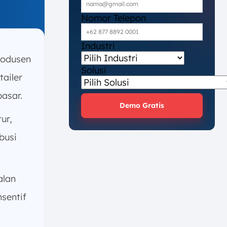
Nomor Telepon
Industri
rodusen
Solusi
tailer
asar.
Demo Gratis
ur,
busi
alan
nsentif