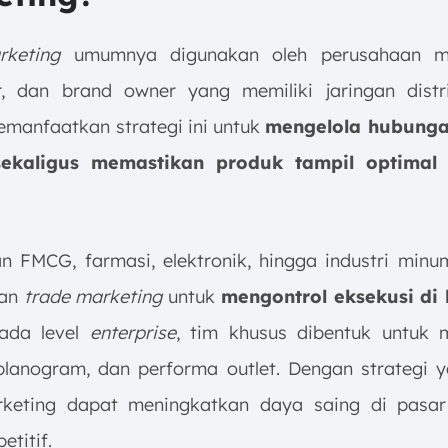
rketing
umumnya digunakan oleh perusahaan ma
or, dan brand owner yang memiliki jaringan distri
manfaatkan strategi ini untuk
mengelola hubung
 sekaligus memastikan produk tampil optimal 
n FMCG, farmasi, elektronik, hingga industri minu
an
trade marketing
untuk
mengontrol eksekusi di
ada level
enterprise
, tim khusus dibentuk untuk
planogram, dan performa outlet. Dengan strategi y
keting dapat meningkatkan daya saing di pasar 
titif.