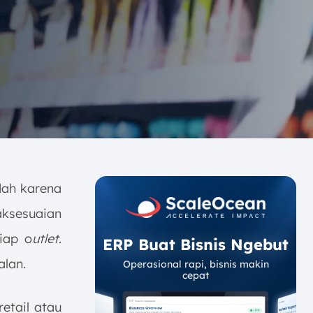
dah karena
ksesuaian
iap o
utlet
.
ERP Buat Bisnis Ngebut
alan.
Operasional rapi, bisnis makin
cepat
etail atau