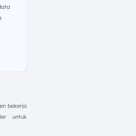
data
a
en bekerja
er untuk