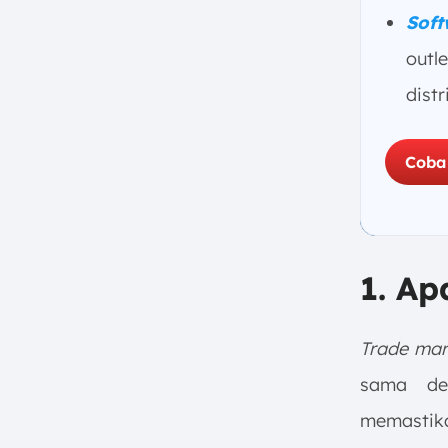
Enterprise
Soft
a. Melakukan Market Research
outle
dan Pemahaman Pasar secara
Mendalam
dist
b. Segmentasi Pasar dan
Targeting yang Tepat Sasaran
Coba
c. Pelajari Customer Behavior
dan Kebutuhan Konsumen
d. Kelola Kategori Produk
secara Strategis
e. Membangun Kemitraan dan
1. Ap
Kolaborasi Kuat dengan Mitra
Bisnis/Rite
f. Tawarkan Product
Trade mar
Proposition dan Nilai Menarik
sama den
bagi Channel Partner
memastika
g. Lokalisasi Strategi Sesuai
Segmentasi Wilayah di