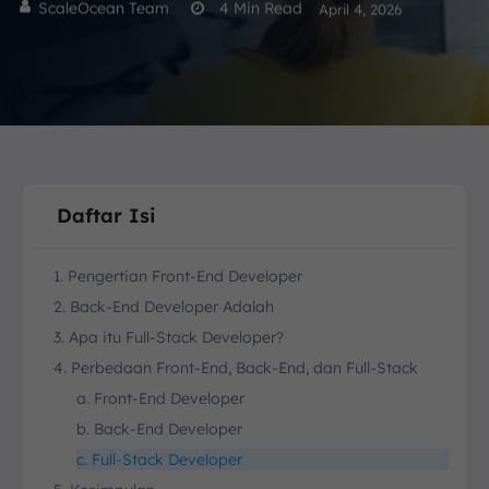
ScaleOcean Team
4
Min Read
April 4, 2026
Daftar Isi
1. Pengertian Front-End Developer
2. Back-End Developer Adalah
3. Apa itu Full-Stack Developer?
4. Perbedaan Front-End, Back-End, dan Full-Stack
a. Front-End Developer
b. Back-End Developer
c. Full-Stack Developer