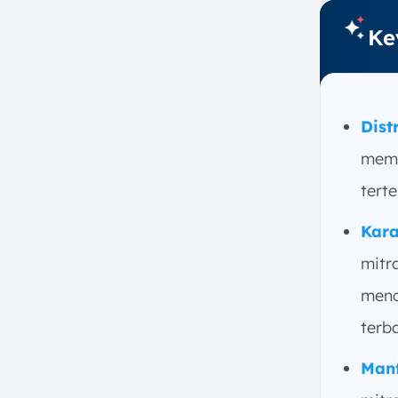
b. Restoran Waralaba
Ke
c. Butik Fashion Desainer
d. Perhiasan dan Jam Tangan
Mewah
5. Kelebihan Distribusi Eksklusif
Dist
a. Meningkatkan Penjualan dan
memb
Profit
b. Menarik Perhatian Pasar
tert
c. Mengurangi Biaya
Kara
Operasional
6. Kekurangan Distribusi Eksklusif
mitra
a. Ketergantungan pada Mitra
menc
Distribusi
terb
b. Keterbatasan Jangkauan
Pasar
Manf
c. Kompleksitas Manajemen