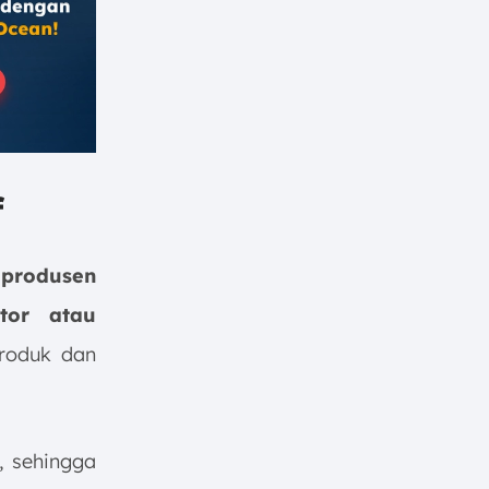
f
a
produsen
tor atau
roduk dan
, sehingga