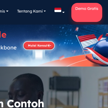
Demo Gratis
nis
Tentang Kami
le
Mulai Konsul
ckbone
.
an Contoh