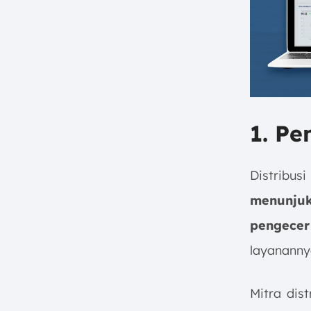
1. Pe
Distribu
menunju
pengecer
layananny
Mitra dis