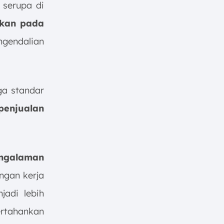
 serupa di
pkan pada
gendalian
ga standar
penjualan
engalaman
ngan kerja
jadi lebih
rtahankan