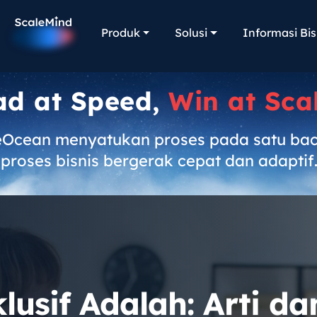
Produk
Solusi
Informasi Bis
ad at Speed,
Win at Sca
eOcean menyatukan proses pada satu ba
proses bisnis bergerak cepat dan adaptif
klusif Adalah: Arti d