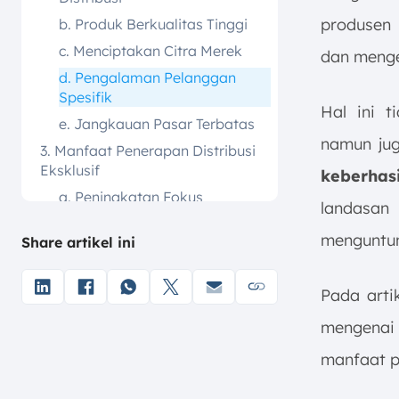
produsen
b. Produk Berkualitas Tinggi
c. Menciptakan Citra Merek
dan mengen
d. Pengalaman Pelanggan
Spesifik
Hal ini t
e. Jangkauan Pasar Terbatas
namun ju
3. Manfaat Penerapan Distribusi
Eksklusif
keberhas
a. Peningkatan Fokus
landasan 
b. Kemitraan yang Erat
menguntun
Share artikel ini
c. Pengurangan Biaya
Distribusi
Pada arti
d. Kontrol Persediaan yang
Lebih Baik
mengenai 
4. Contoh Penerapan Distribusi
manfaat p
Eksklusif
a. Showroom Motor atau Mobil