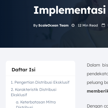
Implementasi
12
Min Read
By
ScaleOcean Team
Dalam bisn
Daftar Isi
pendekata
peluang b
1. Pengertian Distribusi Eksklusif
2. Karakteristik Distribusi
memberika
Eksklusif
a. Keterbatasan Mitra
Dengan car
Distribusi