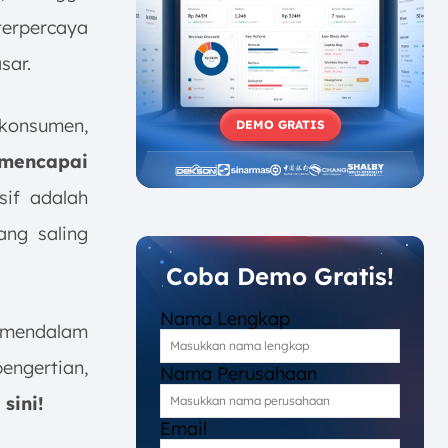
erpercaya
sar.
 konsumen,
DEMO GRATIS
 mencapai
sif adalah
ang saling
Coba Demo Gratis!
Nama Lengkap
n mendalam
engertian,
Nama Perusahaan
sini!
Email