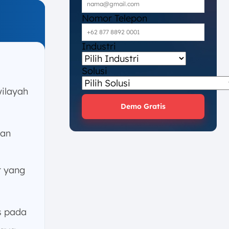
Nomor Telepon
Industri
Solusi
wilayah
Demo Gratis
san
r yang
s pada