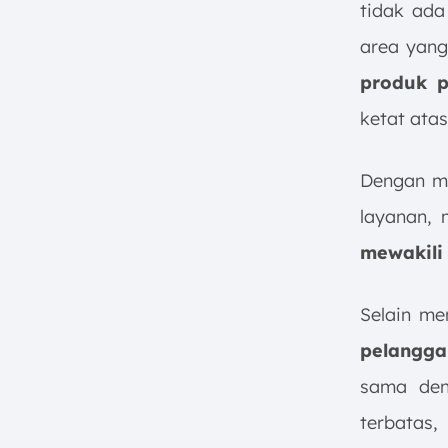
tidak ada
area yan
produk p
ketat atas
Dengan me
layanan, 
mewakili 
Selain me
pelangga
sama deng
terbatas