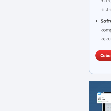
mitr
Produk
7. Kesimpulan
distr
FAQ:
Soft
komp
keku
Coba