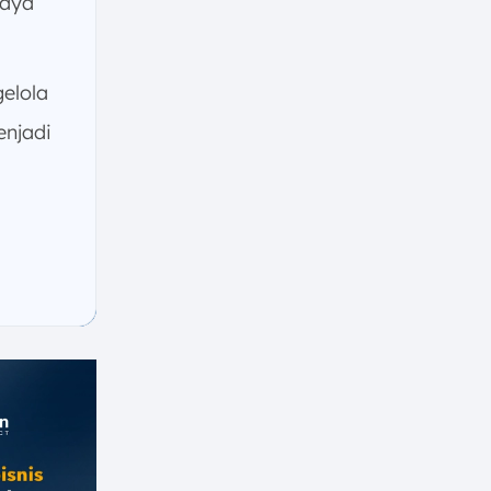
iaya
elola
njadi