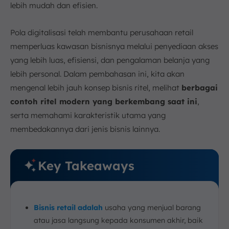
lebih mudah dan efisien.
b. Toko Kelontong
c. Specialty Retailer
Pola digitalisasi telah membantu perusahaan retail
d. Warehouse Retailer
memperluas kawasan bisnisnya melalui penyediaan akses
e. Convenience Retailer
yang lebih luas, efisiensi, dan pengalaman belanja yang
f. Internet Retailer
lebih personal. Dalam pembahasan ini, kita akan
g. Mobile Retailer
mengenal lebih jauh konsep bisnis ritel, melihat
berbagai
8. Faktor yang Mempengaruhi Keberhasilan Usaha
contoh ritel modern yang berkembang saat ini
,
Ritel
serta memahami karakteristik utama yang
a. Lokasi Usaha
membedakannya dari jenis bisnis lainnya.
b. Fasilitas Umum
c. Peraturan/Perizinan
Key Takeaways
d. Harga yang Tepat
e. Suasana Toko
9. Strategi Memulai Bisnis Ritel
10. Tantangan dalam Bisnis Ritel
Bisnis retail adalah
usaha yang menjual barang
atau jasa langsung kepada konsumen akhir, baik
11. Kesimpulan