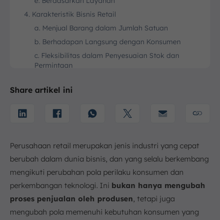
e. Berdasarkan Layanan
4. Karakteristik Bisnis Retail
a. Menjual Barang dalam Jumlah Satuan
b. Berhadapan Langsung dengan Konsumen
c. Fleksibilitas dalam Penyesuaian Stok dan
Permintaan
d. Siklus Penjualan Cepat
Share artikel ini
5. Cara Kerja Bisnis Retail
6. Tujuan Bisnis Retail
a. Saluran Utama Pemasaran Produk
b. Memudahkan Konsumen Mendapatkan Produk
Perusahaan retail merupakan jenis industri yang cepat
c. Menghubungkan Produsen dan Konsumen
berubah dalam dunia bisnis, dan yang selalu berkembang
d. Membantu Mempromosikan Produk
mengikuti perubahan pola perilaku konsumen dan
e. Memantau Pasar Penjualan
perkembangan teknologi. Ini
bukan hanya mengubah
f. Memperluas Pangsa Pasar
proses penjualan oleh produsen
, tetapi juga
7. Contoh Bisnis Retail
mengubah pola memenuhi kebutuhan konsumen yang
a. Departement Store