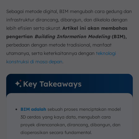
a. Arsitektur
Sebagai metode digital, BIM mengubah cara gedung dan
b. Teknik Sipil dan Struktural
infrastruktur dirancang, dibangun, dan dikelola dengan
d. Mekanikal, Elektrikal & Plumbing (MEP)
lebih efisien serta akurat.
Artikel ini akan membahas
7. Tantangan Adopsi BIM di Indonesia
pengertian
Building Information Modeling
(BIM),
a. Investasi Awal pada Perangkat Lunak,
perbedaan dengan metode tradisional, manfaat
Perangkat Keras, dan Pelatihan
utamanya, serta keterkaitannya dengan
teknologi
b. Perubahan Budaya Kerja dari Tradisional ke
konstruksi di masa depan
.
Digital
c. Waspada Praktik “BIM Washing”
8. Koneksi BIM dengan IoT dan Analitik Canggih
Key Takeaways
9. Kesimpulan
FAQ:
BIM adalah
sebuah proses menciptakan model
3D cerdas yang kaya data, mengubah cara
proyek direncanakan, dirancang, dibangun, dan
dioperasikan secara fundamental.