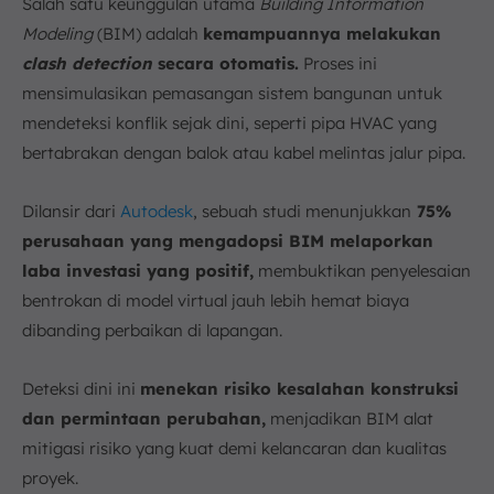
Salah satu keunggulan utama
Building Information
Modeling
(BIM) adalah
kemampuannya melakukan
clash detection
secara otomatis.
Proses ini
mensimulasikan pemasangan sistem bangunan untuk
mendeteksi konflik sejak dini, seperti pipa HVAC yang
bertabrakan dengan balok atau kabel melintas jalur pipa.
Dilansir dari
Autodesk
, sebuah studi menunjukkan
75%
perusahaan yang mengadopsi BIM melaporkan
laba investasi yang positif,
membuktikan penyelesaian
bentrokan di model virtual jauh lebih hemat biaya
dibanding perbaikan di lapangan.
Deteksi dini ini
menekan risiko kesalahan konstruksi
dan permintaan perubahan,
menjadikan BIM alat
mitigasi risiko yang kuat demi kelancaran dan kualitas
proyek.