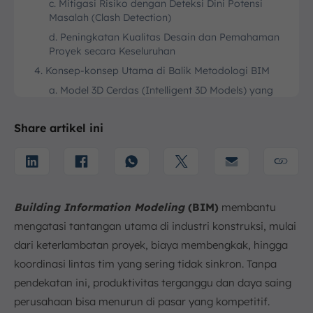
c. Mitigasi Risiko dengan Deteksi Dini Potensi
Masalah (Clash Detection)
d. Peningkatan Kualitas Desain dan Pemahaman
Proyek secara Keseluruhan
4. Konsep-konsep Utama di Balik Metodologi BIM
a. Model 3D Cerdas (Intelligent 3D Models) yang
Kaya Data
b. Kolaborasi dalam Lingkungan Digital Terpusat
Share artikel ini
(Common Data Environment)
c. Manajemen Informasi Selama Siklus Hidup
Proyek (Project Lifecycle)
5. Dimensi-dimensi dalam BIM
Building Information Modeling
(BIM)
membantu
a. 3D (Model Visual Geometri)
mengatasi tantangan utama di industri konstruksi, mulai
b. 4D (Integrasi Jadwal dan Waktu Proyek)
dari keterlambatan proyek, biaya membengkak, hingga
c. 5D (Integrasi Kuantitas dan Estimasi Biaya)
koordinasi lintas tim yang sering tidak sinkron. Tanpa
d. 6D (Keberlanjutan dan Analisis Energi)
pendekatan ini, produktivitas terganggu dan daya saing
e. 7D (Manajemen Fasilitas dan Operasional Aset)
perusahaan bisa menurun di pasar yang kompetitif.
6. Penerapan BIM di Berbagai Sektor Konstruksi