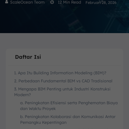
ScaleOcean Team
12
Min Read
Februari 28, 2026
Daftar Isi
1. Apa Itu Building Information Modeling (BIM)?
2. Perbedaan Fundamental BIM vs CAD Tradisional
3. Mengapa BIM Penting untuk Industri Konstruksi
Modern?
a. Peningkatan Efisiensi serta Penghematan Biaya
dan Waktu Proyek
b. Peningkatan Kolaborasi dan Komunikasi Antar
Pemangku Kepentingan