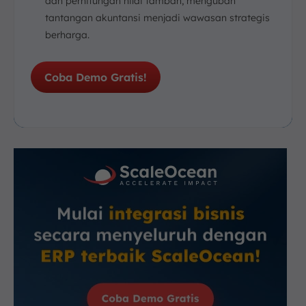
dan perhitungan nilai tambah, mengubah
tantangan akuntansi menjadi wawasan strategis
berharga.
Coba Demo Gratis!