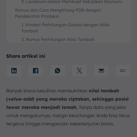
3. Landasan dalam Membuat Kebijakan Ekonomi
Rumus dan Cara Menghitung PDB dengan
Pendekatan Produksi
1. Hindari Perhitungan Ganda dengan Nilai
Tambah
2. Rumus Perhitungan Nilai Tambah
3. Rumus Akhir Pendapatan Nasional
Share artikel ini
Contoh Perhitungan Pendekatan Produksi
Sektor Ekonomi dalam Perhitungan Menurut BPS
1. Sektor Primer
2. Sektor Sekunder
Banyak bisnis kesulitan membuktikan
nilai tambah
3. Sektor Tersier
(
value-add
) yang mereka ciptakan, sehingga posisi
Perbandingan Pendekatan Produksi dengan
Pendekatan Lainnya
tawar mereka menjadi lemah.
Tanpa data yang jelas
1. Pendekatan Produksi (Production Approach)
untuk mengukurnya, margin keuntungan Anda bisa terus
2. Pendekatan Pendapatan (Income Approach)
tergerus hingga mengancam keberlanjutan bisnis.
3. Pendekatan Pengeluaran (Expenditure