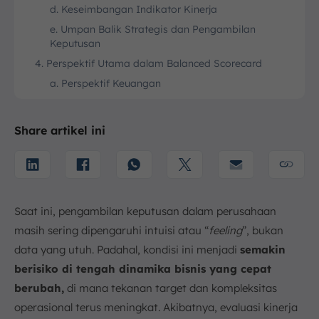
d. Keseimbangan Indikator Kinerja
e. Umpan Balik Strategis dan Pengambilan
Keputusan
4. Perspektif Utama dalam Balanced Scorecard
a. Perspektif Keuangan
b. Perspektif Pelanggan
c. Perspektif Proses Bisnis Internal
Share artikel ini
d. Perspektif Pembelajaran dan Pertumbuhan
5. Cara Menyusun Strategy Map dalam Balanced
Scorecard
a. Visualisasikan Hubungan Sebab-Akibat
Saat ini, pengambilan keputusan dalam perusahaan
b. Tetapkan Sasaran Strategis (Strategic
masih sering dipengaruhi intuisi atau “
feeling
”, bukan
Objectives)
data yang utuh. Padahal, kondisi ini menjadi
semakin
c. Tentukan Target dan Inisiatif
berisiko di tengah dinamika bisnis yang cepat
6. Contoh Penerapan Balanced Scorecard di Berbagai
Industri
berubah,
di mana tekanan target dan kompleksitas
a. Industri Manufaktur
operasional terus meningkat. Akibatnya, evaluasi kinerja