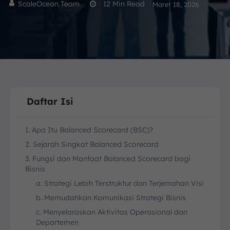
ScaleOcean Team
12
Min Read
Maret 18, 2026
Daftar Isi
1. Apa Itu Balanced Scorecard (BSC)?
2. Sejarah Singkat Balanced Scorecard
3. Fungsi dan Manfaat Balanced Scorecard bagi
Bisnis
a. Strategi Lebih Terstruktur dan Terjemahan Visi
b. Memudahkan Komunikasi Strategi Bisnis
c. Menyelaraskan Aktivitas Operasional dan
Departemen