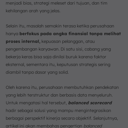
b. Industri Perbankan dan Keuangan
menjadi bias, strategi meleset dari tujuan, dan tim
kehilangan arah yang jelas.
c. Industri Retail dan E-commerce
7. Kelebihan dan Kekurangan Balanced Scorecard
Selain itu, masalah semakin terasa ketika perusahaan
8. Kesimpulan
hanya
berfokus pada angka finansial tanpa melihat
FAQ:
proses internal,
kepuasan pelanggan, atau
pengembangan karyawan. Di satu sisi, cabang yang
bekerja keras bisa saja dinilai buruk karena faktor
eksternal, sementara itu, keputusan strategis sering
diambil tanpa dasar yang solid.
Oleh karena itu, perusahaan membutuhkan pendekatan
yang lebih terstruktur dan berbasis data menyeluruh.
Untuk mengatasi hal tersebut,
balanced scorecard
hadir sebagai solusi yang mampu mengintegrasikan
berbagai perspektif kinerja secara objektif. Selanjutnya,
artikel ini akan membahas pengertian
balanced