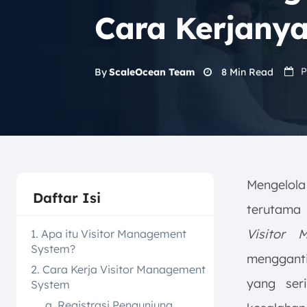
Cara Kerjany
P
8
Min Read
By
ScaleOcean Team
Mengelola
Daftar Isi
terutama
Visitor 
1. Apa itu Visitor Management
System?
menggant
2. Cara Kerja Visitor Management
yang seri
System
a. Registrasi Pengunjung