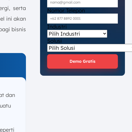
gi, serta
Nomor Telepon
el ini akan
Industri
agi bisnis
Solusi
Demo Gratis
at dan
suatu
eperti