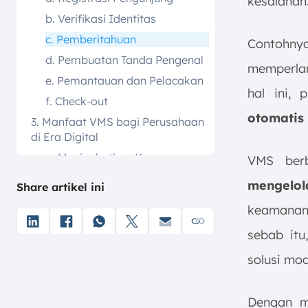
kesalahan
b. Verifikasi Identitas
c. Pemberitahuan
Contohnya
d. Pembuatan Tanda Pengenal
memperlam
e. Pemantauan dan Pelacakan
hal ini, 
f. Check-out
otomatis
3. Manfaat VMS bagi Perusahaan
di Era Digital
a. Meningkatkan Keamanan
VMS berb
b. Mengefisiensikan
mengelo
Share artikel ini
Operasional
keamanan,
c. Memberikan Kesan
Profesional
sebab it
d. Mencatat Data dengan
solusi mo
Akurat
4. Fitur Visitor Management
System yang Wajib Ada
Dengan 