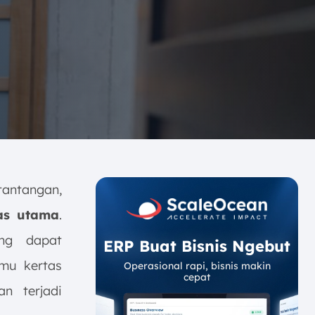
tantangan,
tas utama
.
ng dapat
ERP Buat Bisnis Ngebut
mu kertas
Operasional rapi, bisnis makin
cepat
an terjadi