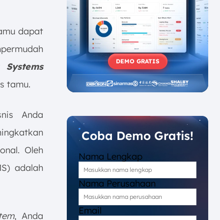
tamu dapat
empermudah
DEMO GRATIS
t Systems
as tamu.
snis Anda
ingkatkan
Coba Demo Gratis!
onal. Oleh
Nama Lengkap
S) adalah
Nama Perusahaan
Email
tem
, Anda