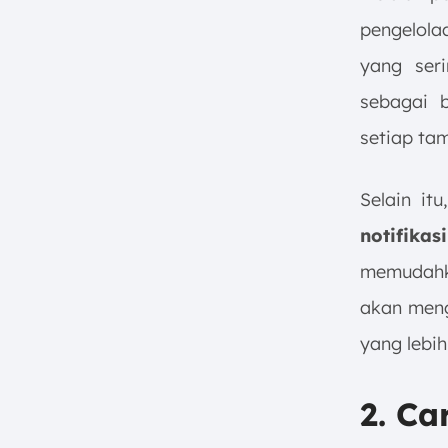
pengelola
yang seri
sebagai 
setiap ta
Selain itu
notifik
memudahka
akan meng
yang lebih
2. Ca