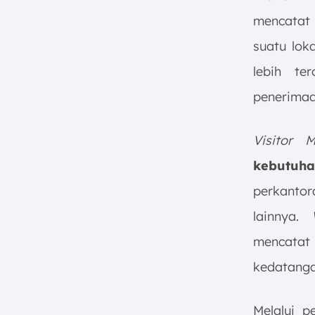
mencatat 
suatu loka
lebih te
penerimaan
Visitor 
kebutuha
perkantor
lainnya.
mencata
kedatangan
Melalui p