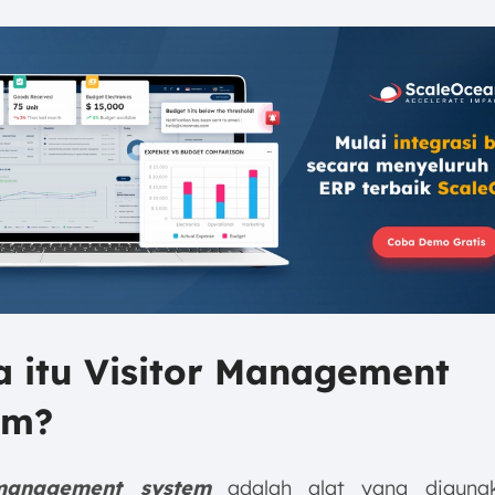
a itu Visitor Management
em?
 management system
adalah alat yang diguna