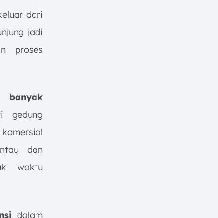
eluar dari
unjung jadi
an proses
k banyak
i gedung
 komersial
tau dan
k waktu
nsi
dalam