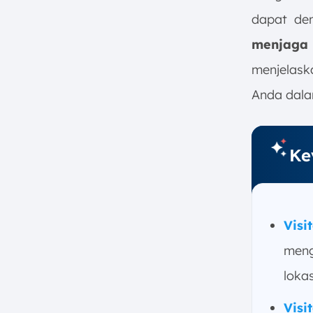
5. Contoh Penerapan Visitor
dapat de
Management System di Berbagai
menjaga 
Konteks
6. Cara Memilih VMS untuk Bisnis
menjelask
Anda
Anda dala
a. Identifikasi Kebutuhan Bisnis
b. Cek Kemudahan
Penggunaan
Ke
c. Pastikan Fitur Keamanan
Berfungsi Baik
d. Cek Kemampuan Integrasi
e. Pastikan Sistem Sudah
Visi
Sesuai dengan Regulasi
meng
f. Cek Fitur Pelaporan dan
Analisis
lokas
g. Cek Dukungan Teknis dan
Pemeliharaan
Visi