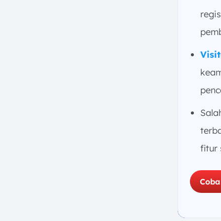
7. Kesimpulan
regis
FAQ:
pemb
Visi
keam
penc
Sala
terb
fitur
Coba