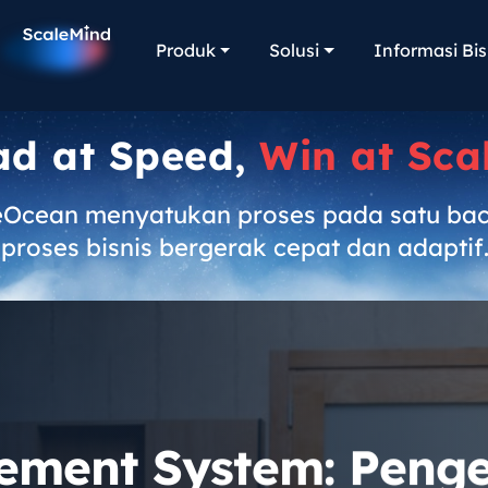
Produk
Solusi
Informasi Bis
ad at Speed,
Win at Sca
eOcean menyatukan proses pada satu ba
proses bisnis bergerak cepat dan adaptif
ement System: Penge