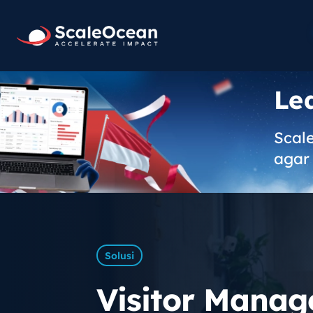
Le
Scal
agar 
Solusi
Visitor Manag