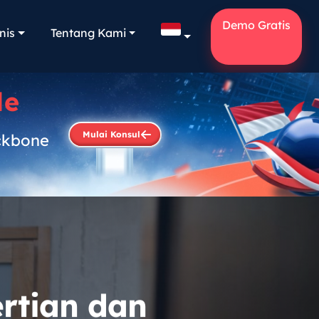
Demo Gratis
nis
Tentang Kami
le
Mulai Konsul
ckbone
.
rtian dan