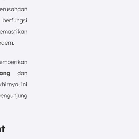
perusahaan
 berfungsi
mastikan
dern.
mberikan
atang
dan
irnya, ini
pengunjung
t