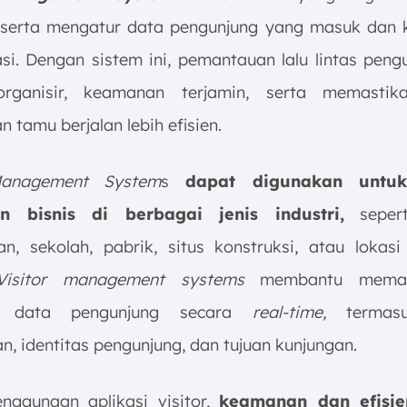
serta mengatur data pengunjung yang masuk dan k
si. Dengan sistem ini, pemantauan lalu lintas peng
rorganisir, keamanan terjamin, serta memastik
 tamu berjalan lebih efisien.
Management System
s
dapat digunakan untu
n bisnis di berbagai jenis industri,
sepert
an, sekolah, pabrik, situs konstruksi, atau lokasi
Visitor management systems
membantu meman
t data pengunjung secara
real-time,
termasu
, identitas pengunjung, dan tujuan kunjungan.
enggunaan aplikasi visitor,
keamanan dan efisie