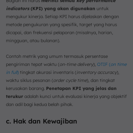
Bagian ini harus
merinci semua
key performance
indicators
(KPI) yang akan digunakan
untuk
mengukur kinerja. Setiap KPI harus dijelaskan dengan
metode pengukuran yang spesifik, target yang harus
dicapai, dan frekuensi pelaporan (misalnya, harian,
mingguan, atau bulanan).
Contoh metrik yang umum termasuk persentase
pengiriman tepat waktu (
on-time delivery
),
OTIF (
on time
in full
)
tingkat akurasi inventaris (
inventory accuracy
),
waktu siklus pesanan (
order cycle time
), dan tingkat
kerusakan barang.
Penetapan KPI yang jelas dan
terukur
adalah kunci untuk evaluasi kinerja yang objektif
dan adil bagi kedua belah pihak.
c. Hak dan Kewajiban