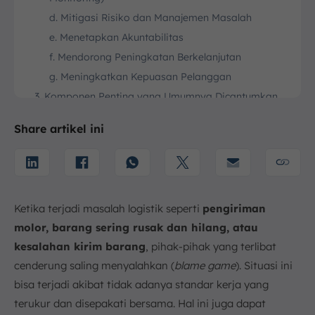
d. Mitigasi Risiko dan Manajemen Masalah
e. Menetapkan Akuntabilitas
f. Mendorong Peningkatan Berkelanjutan
g. Meningkatkan Kepuasan Pelanggan
3. Komponen Penting yang Umumnya Dicantumkan
dalam SLA Logistik
Share artikel ini
a. Ringkasan dan Deskripsi Perjanjian
b. Metrik Kinerja (Standar Kinerja KPI)
c. Hak dan Kewajiban
d. Sanksi dan Penyelesaian Masalah (Resolusi)
Ketika terjadi masalah logistik seperti
pengiriman
e. Penghentian Perjanjian
molor, barang sering rusak dan hilang, atau
4. Contoh Metrik (KPI) yang Dicakup SLA dalam
Ekspedisi
kesalahan kirim barang
, pihak-pihak yang terlibat
a. Waktu Pengiriman
cenderung saling menyalahkan (
blame game
). Situasi ini
b. Ketepatan Waktu
bisa terjadi akibat tidak adanya standar kerja yang
c. Tingkat Akurasi Pesanan
terukur dan disepakati bersama. Hal ini juga dapat