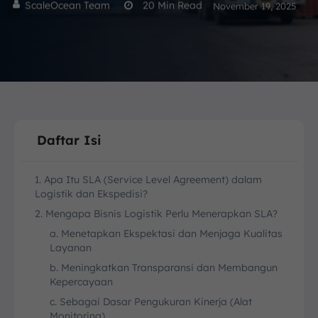
ScaleOcean Team
20
Min Read
November 19, 2025
Daftar Isi
1. Apa Itu SLA (Service Level Agreement) dalam
Logistik dan Ekspedisi?
2. Mengapa Bisnis Logistik Perlu Menerapkan SLA?
a. Menetapkan Ekspektasi dan Menjaga Kualitas
Layanan
b. Meningkatkan Transparansi dan Membangun
Kepercayaan
c. Sebagai Dasar Pengukuran Kinerja (Alat
Monitoring)