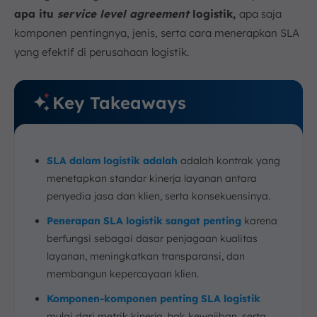
apa itu
service level agreement
logistik,
apa saja
d. Evaluasi dan Perbaikan Berkala
komponen pentingnya, jenis, serta cara menerapkan SLA
8. Tantangan dalam Menerapkan SLA di Industri
Logistik
yang efektif di perusahaan logistik.
9. Kesimpulan
FAQ:
Key Takeaways
SLA dalam logistik adalah
adalah kontrak yang
menetapkan standar kinerja layanan antara
penyedia jasa dan klien, serta konsekuensinya.
Penerapan
SLA logistik sangat penting
karena
berfungsi sebagai dasar penjagaan kualitas
layanan, meningkatkan transparansi, dan
membangun kepercayaan klien.
Komponen-komponen penting SLA logistik
mulai dari metrik kinerja, hak kewajiban, serta