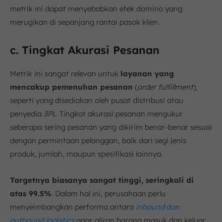
metrik ini dapat menyebabkan efek domino yang
merugikan di sepanjang rantai pasok klien.
c. Tingkat Akurasi Pesanan
Metrik ini sangat relevan untuk
layanan yang
mencakup pemenuhan pesanan
(
order fulfillment
),
seperti yang disediakan oleh pusat distribusi atau
penyedia
3PL
. Tingkat akurasi pesanan mengukur
seberapa sering pesanan yang dikirim benar-benar sesuai
dengan permintaan pelanggan, baik dari segi jenis
produk, jumlah, maupun spesifikasi lainnya.
Targetnya biasanya sangat tinggi, seringkali di
atas 99.5%
. Dalam hal ini, perusahaan perlu
menyeimbangkan performa antara
inbound
dan
outbound logistics
agar aliran barang masuk dan keluar