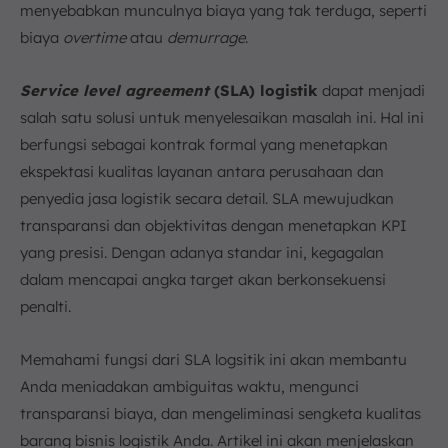
d. Tingkat Kerusakan atau Kehilangan
menyebabkan munculnya biaya yang tak terduga, seperti
biaya
overtime
e. Waktu Respons Layanan Pelanggan
atau
demurrage
.
f. Penanganan Klaim dan Kompensasi
Service level agreement
(SLA) logistik
dapat menjadi
5. Jenis-jenis Service Level Agreement (SLA) dalam
Logistik
salah satu solusi untuk menyelesaikan masalah ini. Hal ini
a. SLA Internal
berfungsi sebagai kontrak formal yang menetapkan
b. SLA Eksternal
ekspektasi kualitas layanan antara perusahaan dan
c. SLA Spesifik Layanan
penyedia jasa logistik secara detail. SLA mewujudkan
transparansi dan objektivitas dengan menetapkan KPI
6. SLA dalam Berbagai Aspek Logistik
yang presisi. Dengan adanya standar ini, kegagalan
a. SLA Transportasi
dalam mencapai angka target akan berkonsekuensi
b. SLA Pergudangan
penalti.
c. SLA Pengiriman Mil Terakhir
7. Cara Menerapkan SLA yang Efektif di Perusahaan
Logistik
Memahami fungsi dari SLA logsitik ini akan membantu
a. Komunikasi yang Jelas Sejak Awal
Anda meniadakan ambiguitas waktu, mengunci
transparansi biaya, dan mengeliminasi sengketa kualitas
b. Pilih Metrik yang Relevan, Terukur, dan Realistis
barang bisnis logistik Anda. Artikel ini akan menjelaskan
c. Menggunakan Data dan Teknologi