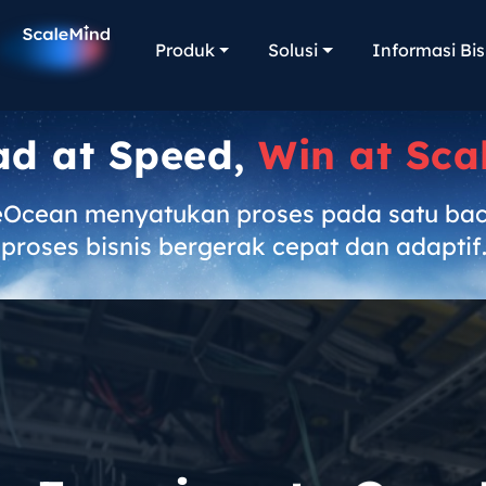
Produk
Solusi
Informasi Bis
ad at Speed,
Win at Sca
eOcean menyatukan proses pada satu ba
proses bisnis bergerak cepat dan adaptif