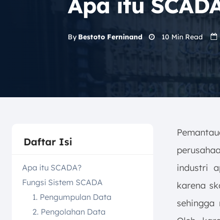
Apa itu SCADA
10
Min Read
By
Bestoto Ferninand
Pemantaua
Daftar Isi
perusahaa
industri
Apa itu SCADA?
Fungsi Sistem SCADA
karena sk
1. Pengumpulan Data
sehingga 
2. Pengolahan Data