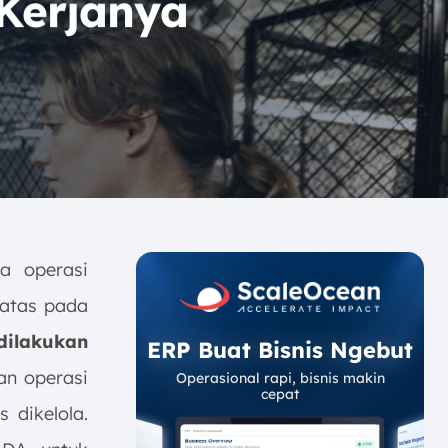
 Kerjanya
ya operasi
batas pada
 dilakukan
ERP Buat Bisnis Ngebut
an operasi
Operasional rapi, bisnis makin
cepat
 dikelola.