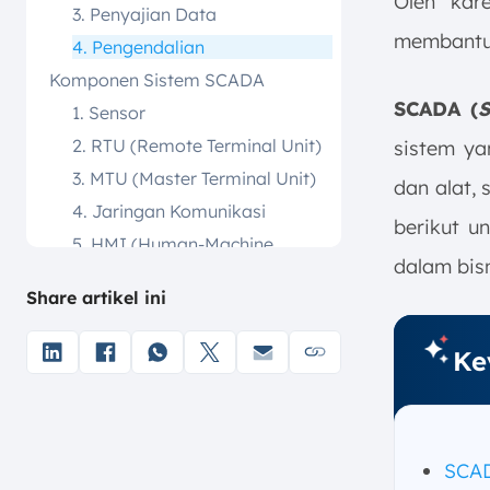
Oleh kar
3. Penyajian Data
membantu
4. Pengendalian
Komponen Sistem SCADA
SCADA (
S
1. Sensor
2. RTU (Remote Terminal Unit)
sistem ya
3. MTU (Master Terminal Unit)
dan alat, 
4. Jaringan Komunikasi
berikut u
5. HMI (Human-Machine
dalam bis
Interface)
Share artikel ini
Penerapan dan Cara Kerja SCADA
Kelebihan dan Kekurangan
Ke
SCADA
1. Kelebihan SCADA
2. Kekurangan Sistem SCADA
Contoh Implementasi Sistem
SCA
SCADA di Berbagai Industri