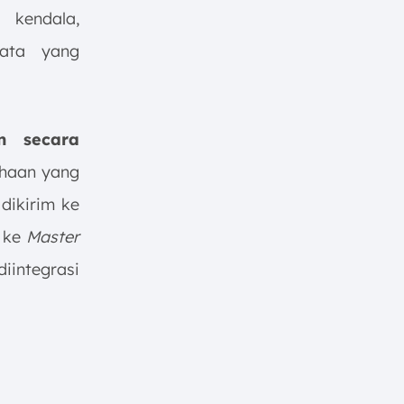
 kendala,
data yang
an secara
ahaan yang
dikirim ke
i ke
Master
iintegrasi