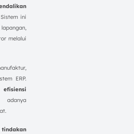
ndalikan
Sistem ini
 lapangan,
r melalui
nufaktur,
istem ERP.
efisiensi
n adanya
at.
tindakan