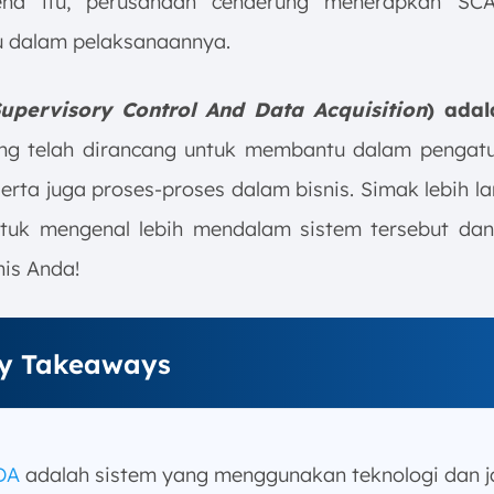
ena itu, perusahaan cenderung menerapkan SC
 dalam pelaksanaannya.
upervisory Control And Data Acquisition
) adal
ng telah dirancang untuk membantu dalam pengat
serta juga proses-proses dalam bisnis. Simak lebih lan
ntuk mengenal lebih mendalam sistem tersebut da
nis Anda!
y Takeaways
DA
adalah sistem yang menggunakan teknologi dan j