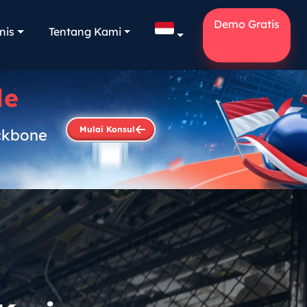
Demo Gratis
nis
Tentang Kami
le
Mulai Konsul
ckbone
.