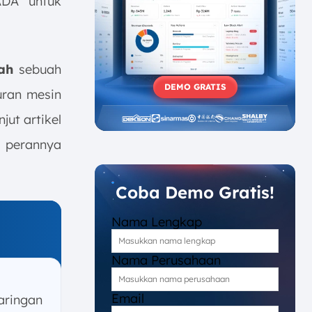
ADA untuk
ah
sebuah
DEMO GRATIS
uran mesin
jut artikel
n perannya
Coba Demo Gratis!
Nama Lengkap
Nama Perusahaan
Email
aringan