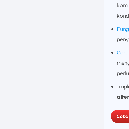
komu
1. Industri Energi
2. Industri Manufaktur
kondi
3. Industri Pengelolaan Utilitas
Fung
4. Industri Pengelolaan
Infrastruktur
peny
5. Industri Minyak dan Gas
Cara
Kesimpulan
meng
FAQ:
perl
Impl
alte
Coba