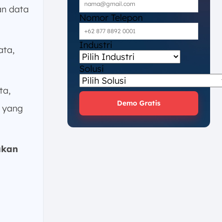
an data
Nomor Telepon
Industri
ata,
Solusi
ta,
Demo Gratis
 yang
akan