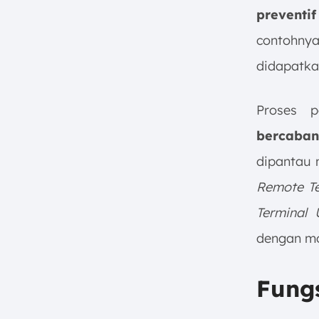
preventi
contohny
didapatkan
Proses 
bercaba
dipantau 
Re
mote Te
Terminal 
dengan mo
Fung