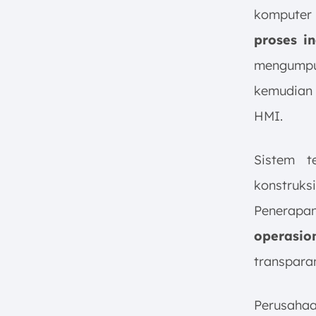
komputer
proses in
mengumpul
kemudian
HMI.
Sistem t
konstruks
Penerap
operasio
transparan
Perusaha