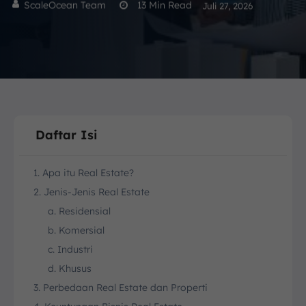
ScaleOcean Team
13
Min Read
Juli 27, 2026
Daftar Isi
1. Apa itu Real Estate?
2. Jenis-Jenis Real Estate
a. Residensial
b. Komersial
c. Industri
d. Khusus
3. Perbedaan Real Estate dan Properti