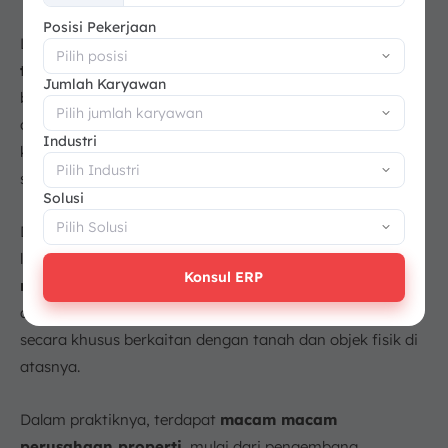
+62
Posisi Pekerjaan
Lahan yasan dapat
digunakan sebagai tempat
tinggal, lokasi usaha, maupun aset investasi
. Karena
Jumlah Karyawan
berkaitan langsung dengan tanah dan bangunan, nilai
dan penggunaannya biasanya dipengaruhi oleh lokasi,
Industri
kondisi bangunan, serta potensi pengembangan di
sekitarnya.
Solusi
Di sisi lain, istilah properti memiliki cakupan yang lebih
luas karena dapat
mencakup aset tidak bergerak
Konsul ERP
maupun aset bergerak.
Dengan demikian, lahan yasan
atau real estate merupakan bagian dari properti yang
secara khusus berkaitan dengan tanah dan objek fisik di
atasnya.
Dalam praktiknya, terdapat
macam macam
perusahaan properti
, mulai dari pengembang