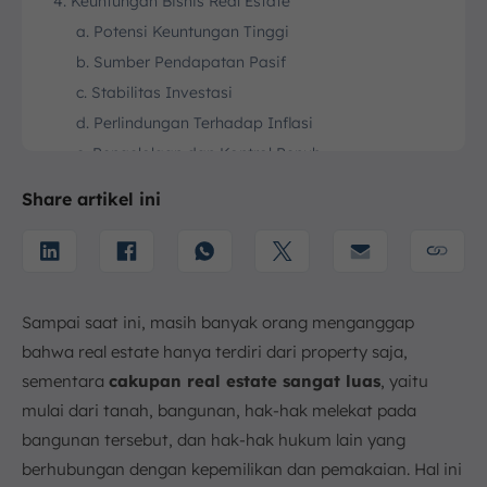
4. Keuntungan Bisnis Real Estate
a. Potensi Keuntungan Tinggi
b. Sumber Pendapatan Pasif
c. Stabilitas Investasi
d. Perlindungan Terhadap Inflasi
e. Pengelolaan dan Kontrol Penuh
f. Keuntungan Jangka Panjang
Share artikel ini
5. Cara Memulai Bisnis Real Estate
a. Riset Pasar
b. Siapkan Modal
c. Buat Strategi
Sampai saat ini, masih banyak orang menganggap
6. Contoh Bisnis Real Estate
bahwa real estate hanya terdiri dari property saja,
a. Perumahan
sementara
cakupan real estate sangat luas
, yaitu
b. Kawasan Industri
mulai dari tanah, bangunan, hak-hak melekat pada
c. Area Komersial
bangunan tersebut, dan hak-hak hukum lain yang
7. Kesimpulan
berhubungan dengan kepemilikan dan pemakaian. Hal ini