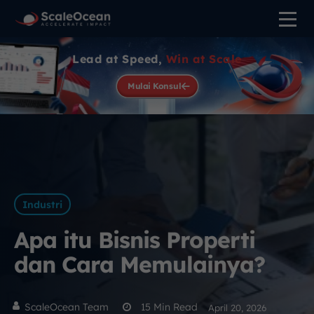
Lead at Speed,
Win at Scale
Mulai Konsul
Industri
Apa itu Bisnis Properti
dan Cara Memulainya?
ScaleOcean Team
15
Min Read
April 20, 2026