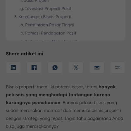
f. Jasa Properti
g. Investasi Properti Pasif
3. Keuntungan Bisnis Properti
a. Permintaan Pasar Tinggi
b. Potensi Pendapatan Pasif
c. Pertumbuhan Nilai Properti
d. Fleksibilitas Investasi
Share artikel ini
e. Pengembalian Modal yang Cepat
f. Terhindar dari Inflasi
g. Nilai Jual Tinggi
h. Risiko Relatif Rendah
Bisnis properti memiliki potensi besar, tetapi
banyak
4. Cara Memulai Bisnis Properti
pebisnis yang menghadapi tantangan karena
a. Tentukan Tujuan Bisnis (Flipping vs Investasi
kurangnya pemahaman
. Banyak pelaku bisnis yang
Jangka Panjang)
sudah merasakan manfaat dari memulai bisnis properti
b. Mulai dari Skala Kecil (Agen Properti atau
dengan strategi yang tepat. Ingin tahu bagaimana Anda
Properti Kecil)
bisa juga merasakannya?
c. Lakukan Riset Pasar dan Pahami Permintaan