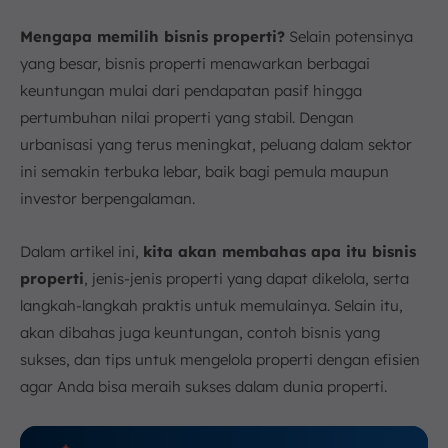
d. Menyiapkan Modal dan Keuangan
Mengapa memilih bisnis properti?
Selain potensinya
e. Memanfaatkan Media Sosial dan Teknologi
untuk Promosi
yang besar, bisnis properti menawarkan berbagai
5. Resiko dalam Bisnis Properti
keuntungan mulai dari pendapatan pasif hingga
pertumbuhan nilai properti yang stabil. Dengan
a. Regulasi dan Perizinan
urbanisasi yang terus meningkat, peluang dalam sektor
b. Perubahan Tren Pasar
ini semakin terbuka lebar, baik bagi pemula maupun
c. Persaingan Ketat
investor berpengalaman.
d. Pengaruh Suku Bunga dan Inflasi
6. Tips Sukses dalam Menjalankan Bisnis Properti
Dalam artikel ini,
kita akan membahas apa itu bisnis
a. Gunakan Software Properti untuk Manajemen
Efisien
properti
, jenis-jenis properti yang dapat dikelola, serta
langkah-langkah praktis untuk memulainya. Selain itu,
b. Perawatan dan Pemeliharaan Berkala
akan dibahas juga keuntungan, contoh bisnis yang
c. Bangun Relasi dan Jaringan Bisnis
sukses, dan tips untuk mengelola properti dengan efisien
d. Fleksibilitas dan Penyesuaian dengan Tren
Pasar
agar Anda bisa meraih sukses dalam dunia properti.
7. Kesimpulan
FAQ: