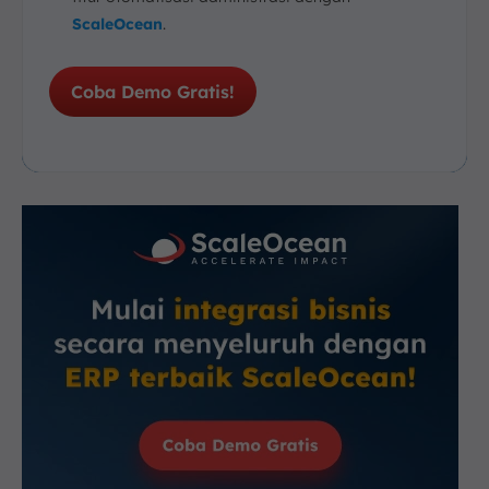
ScaleOcean
.
Coba Demo Gratis!