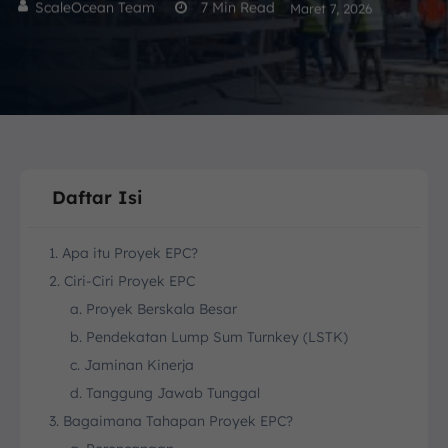
ScaleOcean Team
7
Min Read
Maret 7, 2026
Daftar Isi
1. Apa itu Proyek EPC?
2. Ciri-Ciri Proyek EPC
a. Proyek Berskala Besar
b. Pendekatan Lump Sum Turnkey (LSTK)
c. Jaminan Kinerja
d. Tanggung Jawab Tunggal
3. Bagaimana Tahapan Proyek EPC?