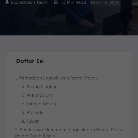
ScaleOcean Team
11
Min Read
Maret 14, 2026
Daftar Isi
1. Perbedaan Logistik dan Rantai Pasok
a. Ruang Lingkup
b. Aktivitas Inti
c. Jangka Waktu
d. Prosedur
e. Tujuan
2. Pentingnya Memahami Logistik dan Rantai Pasok
dalam Dunia Bisnis