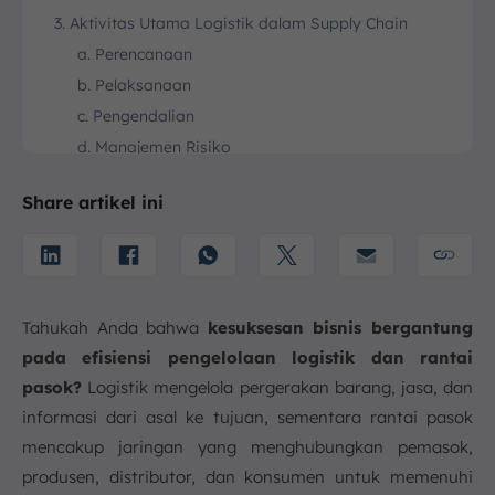
3. Aktivitas Utama Logistik dalam Supply Chain
a. Perencanaan
b. Pelaksanaan
c. Pengendalian
d. Manajemen Risiko
4. Fungsi Logistik Rantai Pasok
Share artikel ini
a. Meningkatkan efisiensi
b. Meningkatkan kepuasan pelanggan
c. Mengurangi risiko
d. Sourcing
Tahukah Anda bahwa
kesuksesan bisnis bergantung
e. Proses Pengangkutan
pada efisiensi pengelolaan logistik dan rantai
f. Pengelolaan Penyimpanan dan Distribusi
pasok?
Logistik mengelola pergerakan barang, jasa, dan
g. Pengelolaan Informasi
informasi dari asal ke tujuan, sementara rantai pasok
h. Optimalisasi Supply Chain
mencakup jaringan yang menghubungkan pemasok,
i. Inovasi dan Peningkatan
produsen, distributor, dan konsumen untuk memenuhi
5. Contoh Aktivitas Logistik Rantai Pasok