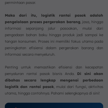
permintaan pasar.
a. Pengadaan Bahan Baku
b. Manajemen Gudang
Maka dari itu, logistik rantai pasok adalah
c. Transportasi
pengelolaan proses pergerakan barang
, jasa, hingga
d. Distribusi
informasi sepanjang jalur pasoakan, mulai dari
e. Informasi dan Teknologi
pengadaan bahan baku hingga produk jadi sampai ke
6. Kesimpulan
tangan konsumen. Proses ini memiliki fokus utama pada
FAQ:
peningkatan efisiensi dalam pergerakan barang dan
informasi secara menyeluruh.
Penting untuk memastikan efisiensi dan kecepatan
penyaluran rantai pasok bisnis Anda.
Di sini akan
dibahas secara lengkap mengenai perbedaan
logistik dan rantai pasok
, mulai dari fungsi, aktivitas
utama, hingga contohnya. Pahami selengkapnya di sini!