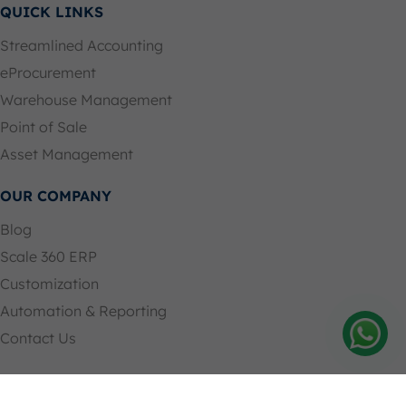
QUICK LINKS
Streamlined Accounting
eProcurement
Warehouse Management
Point of Sale
Asset Management
OUR COMPANY
Blog
Scale 360 ERP
Customization
Automation & Reporting
Contact Us
Amelia
Hubung