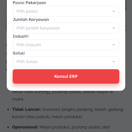
Posisi Pekerjaan
Jumlah Karyawan
Industri
Memahami jenis-jenis sebelumnya akan lebih mudah jika
Solusi
merujuk langsung pada hal-hal umum dalam operasional
perusahaan. Berikut adalah
beberapa daftar barang
atau lainnya
yang termasuk bagian dari setiap jenis:
Konsul ERP
Lancar:
Kas dan setara kas, saham atau obligasi (1
tahun atau kurang), piutang usaha, beban bayar di
muka.
Tidak Lancar:
Investasi jangka panjang, tanah, gedung
kantor atau pabrik, mesin produksi.
Operasional:
Mesin produksi, piutang usaha, alat