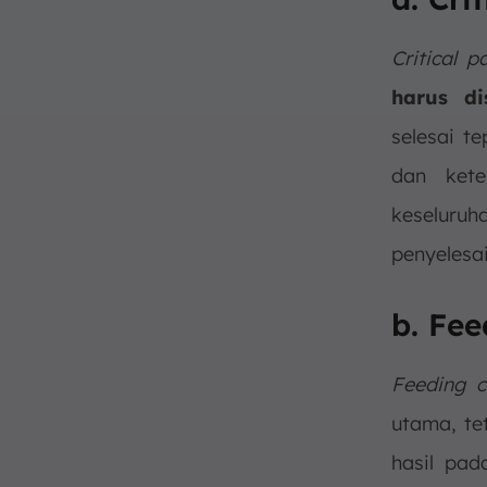
Critical 
harus di
selesai te
dan kete
keselur
penyelesa
b. Fe
Feeding c
utama, te
hasil pad