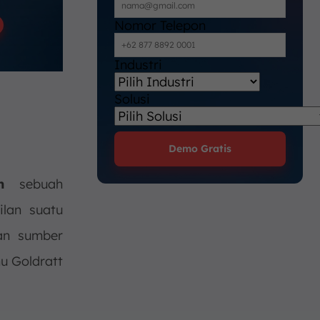
Nomor Telepon
Industri
Solusi
Demo Gratis
h
sebuah
lan suatu
san sumber
u Goldratt