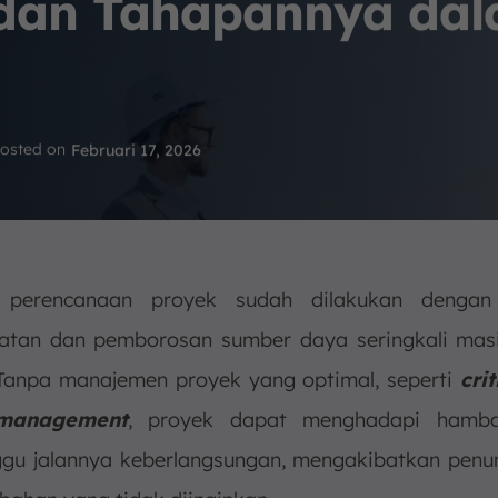
dan Tahapannya da
osted on
Februari 17, 2026
 perencanaan proyek sudah dilakukan dengan h
atan dan pemborosan sumber daya seringkali mas
Tanpa manajemen proyek yang optimal, seperti
cri
 management
, proyek dapat menghadapi hamb
u jalannya keberlangsungan, mengakibatkan pen