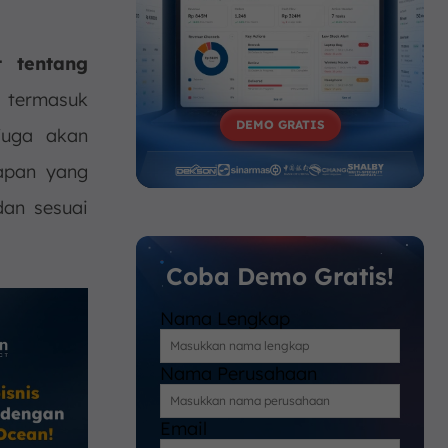
t tentang
, termasuk
DEMO GRATIS
 juga akan
apan yang
dan sesuai
Coba Demo Gratis!
Nama Lengkap
Nama Perusahaan
Email