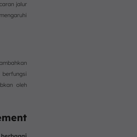
aran jalur
mengaruhi
tambahkan
berfungsi
bkan oleh
ement
berbagai