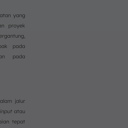
atan yang
n proyek
bergantung,
mpak pada
aan pada
alam jalur
input
atau
aian tepat