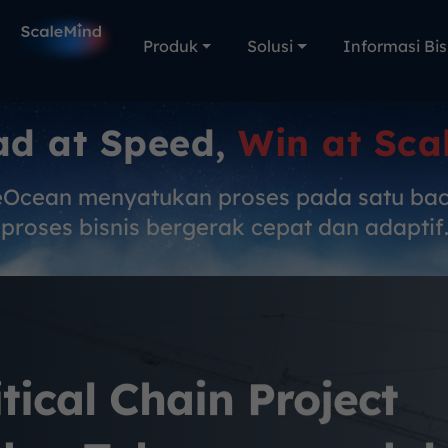
Produk
Solusi
Informasi Bis
ad at Speed,
Win at Sca
eOcean menyatukan proses pada satu ba
proses bisnis bergerak cepat dan adaptif
tical Chain Project