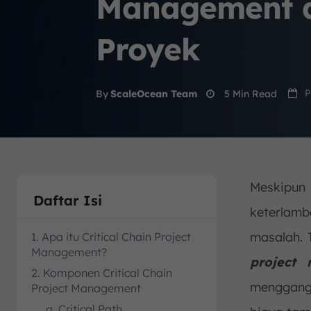
Management 
Proyek
P
5
Min Read
By
ScaleOcean Team
Meskipun
Daftar Isi
keterlamb
masalah. 
1. Apa itu Critical Chain Project
Management?
project
2. Komponen Critical Chain
menggangg
Project Management
a. Critical Path