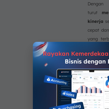
Dengan 
turut
me
kinerja
se
cepat dan
yang ter
meningka
Rayakan Kemerdekaa
menghamb
Bisnis dengan
Berbeda
memungki
menekan
untuk me
buffer
ti