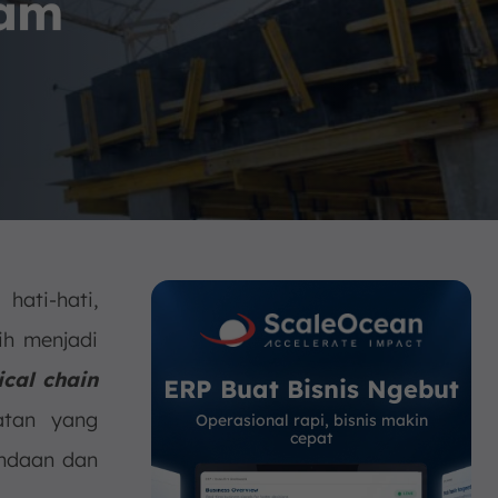
lam
ati-hati,
ih menjadi
tical chain
ERP Buat Bisnis Ngebut
atan yang
Operasional rapi, bisnis makin
cepat
undaan dan