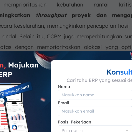
memprioritaskan kebutuhan rantai krit
ningkatkan
throughput
proyek dan mengop
cara keseluruhan, memungkinkan pencapaian hasil 
 andal. Selain itu, CCPM juga memperhitungkan s
batas dengan memprioritaskan alokasi yang opti
tkan efisiensi dan menghindari
bottlenecks
yan
n,
Majukan
at kemajuan proyek.
Konsul
 ERP
Cari tahu ERP yang sesuai d
 dengan
Agile Project Management (APM)
yang fle
Nama
nkan penyesuaian berkelanjutan sepanjang pro
Email
kan
pengelolaan waktu dan sumber daya sec
ncegah keterlambatan
. Metode ini fokus pada p
Posisi Pekerjaan
me
dan percepatan eksekusi guna memaksimalkan efisi