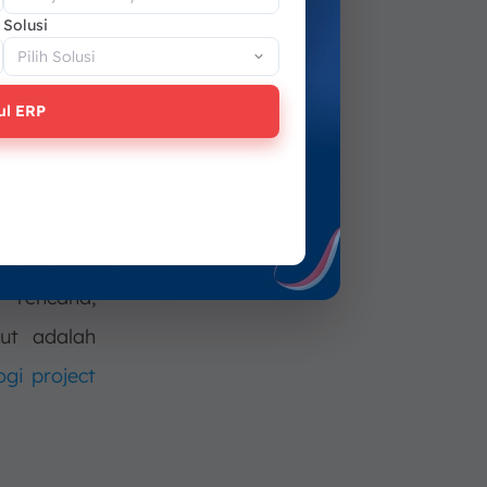
Solusi
ct
ul ERP
t
(CCPM),
ci sangat
n berperan
 rencana,
ut adalah
gi project