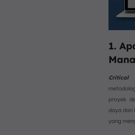
Daya yang Diperlukan Proyek
c. Memastikan Meratanya
Sumber Daya
d. Menerapkan Buffer
e. Memantau Keberlangsungan
Proyek
1. Ap
f. Menyelesaikan
Mana
Permasalahan yang Muncul
g. Penutupan Proyek
5. Kesimpulan
Critica
metodolo
proyek de
daya dan 
yang me