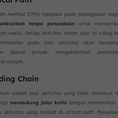
path method
(CPM) mengacu pada serangkaian kegi
selesaikan tanpa penundaan
untuk memastika
pat waktu. Setiap aktivitas dalam jalur ini saling 
rlambatan pada satu aktivitas akan berda
uhan jadwal proyek, mengakibatkan penund
ian proyek.
eding Chain
hain
adalah jalur aktivitas yang tidak termasuk d
tapi
mendukung jalur kritis
dengan memberikan
a aktivitas yang terlibat di
critical path
. Penyeles