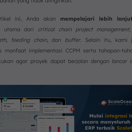
bahan yang tidak diinginkan.
tikel ini, Anda akan
mempelajari lebih lanju
n utama dari
critical chain project management
ath
,
feeding chain
, dan
buffer
. Selain itu, kami
 manfaat implementasi CCPM serta tahapan-tah
akukan agar proyek dapat berjalan dengan lancar 