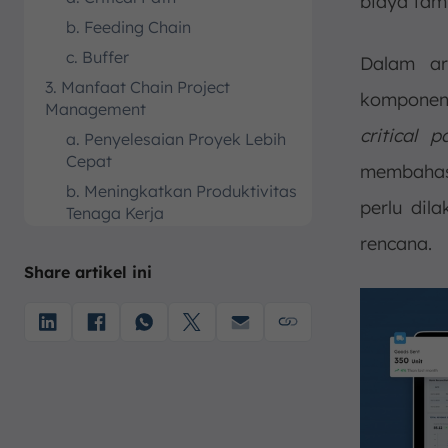
biaya tam
b. Feeding Chain
c. Buffer
Dalam ar
3. Manfaat Chain Project
kompone
Management
critical p
a. Penyelesaian Proyek Lebih
Cepat
membahas
b. Meningkatkan Produktivitas
perlu dil
Tenaga Kerja
rencana.
c. Menurunkan Biaya Proyek
Share artikel ini
d. Mengoptimalkan
Penggunaan Sumber Daya
4. Tahapan Menggunakan Critical
Chain Project Management dalam
Proyek
a. Identifikasi Critical Path
b. Menentukan Jumlah Sumber