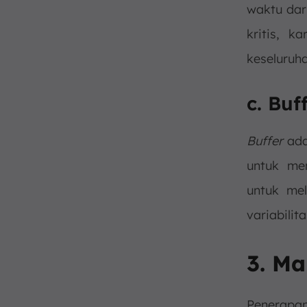
waktu da
kritis, 
keseluruh
c. Buf
Buffer
ada
untuk me
untuk me
variabilit
3. M
Penerap