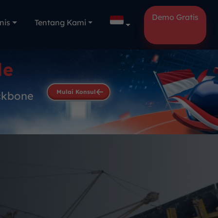
Demo Gratis
nis
Tentang Kami
le
Mulai Konsul
ckbone
.