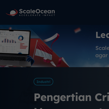
Le
Scal
agar 
Industri
Pengertian Cri