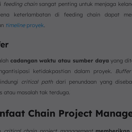
ri
feeding chain
sangat penting untuk menjaga kelanc
karena keterlambatan di feeding chain dapat me
an
timeline
proyek
.
fer
lah
cadangan waktu atau sumber daya
yang di
ngantisipasi ketidakpastian dalam proyek.
Buffer
lindungi
critical path
dari penundaan yang diseba
as atau masalah tak terduga.
anfaat Chain Project Manag
an
critical chain project management
memberikan 