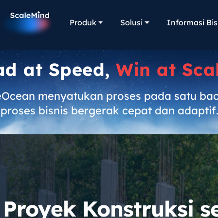
Produk
Solusi
Informasi Bis
ad at Speed,
Win at Sca
eOcean menyatukan proses pada satu ba
proses bisnis bergerak cepat dan adaptif
 Proyek Konstruksi s