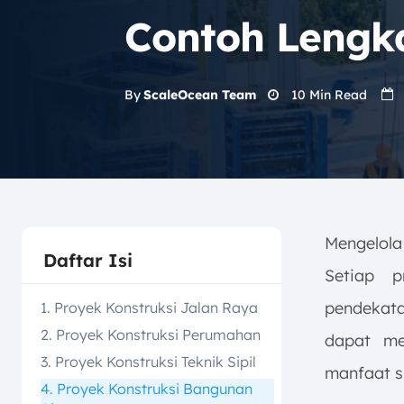
Contoh Lengk
10
Min Read
By
ScaleOcean Team
Mengelola
Daftar Isi
Setiap p
pendekat
1. Proyek Konstruksi Jalan Raya
2. Proyek Konstruksi Perumahan
dapat me
3. Proyek Konstruksi Teknik Sipil
manfaat s
4. Proyek Konstruksi Bangunan