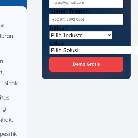
Nomor Telepon
si
Industri
luran
Solusi
n
Demo Gratis
t,
 pihak.
itas
ng
ihak.
esifik