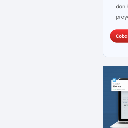
dan 
proy
Coba