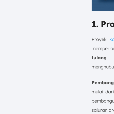
1. Pr
Proyek
ko
memperla
tulang 
menghubun
Pembangu
mulai dari
pembangun
saluran dr