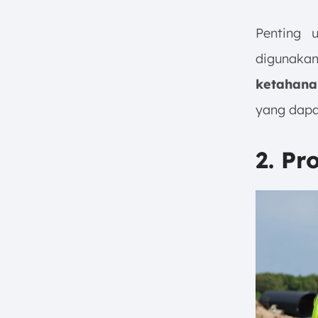
Penting 
digunaka
ketahanan
yang dapa
2. P