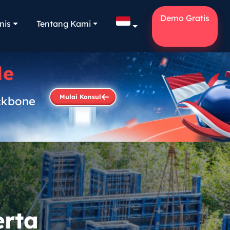
Demo Gratis
nis
Tentang Kami
le
Mulai Konsul
ckbone
.
erta