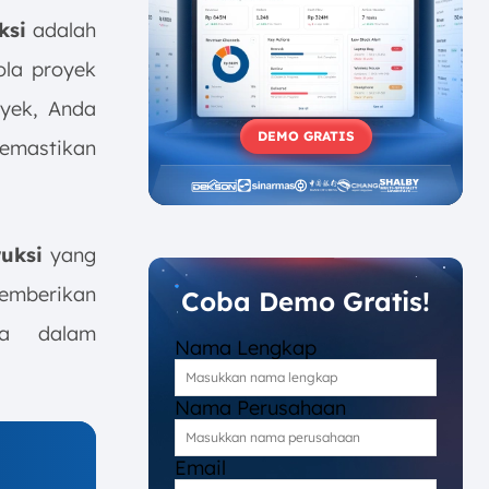
ksi
adalah
ola proyek
oyek, Anda
DEMO GRATIS
memastikan
uksi
yang
 memberikan
Coba Demo Gratis!
da dalam
Nama Lengkap
Nama Perusahaan
Email