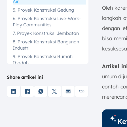
Air
Oleh karen
5. Proyek Konstruksi Gedung
langkah a
6. Proyek Konstruksi Live-Work-
Play Communities
dengan ef
7. Proyek Konstruksi Jembatan
bisa memi
8. Proyek Konstruksi Bangunan
Industri
kesuksesa
9. Proyek Konstruksi Rumah
Ibadah
Artikel 
10. Proyek Konstruksi Institusional
umum dijum
Share artikel ini
12. Proyek Konstruksi Serbaguna
(Mixed-use)
contoh-
13. Optimalkan Pelaksanaan
merencana
Proyek Konstruksi dengan
ScaleOcean
14. Kesimpulan
Ke
FAQ: