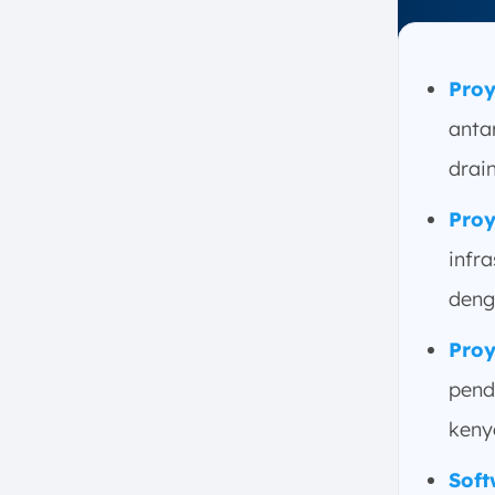
Proy
anta
drai
Proy
infr
deng
Proy
pend
keny
Soft