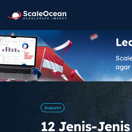
Le
Scal
agar 
Industri
12 Jenis-Jenis