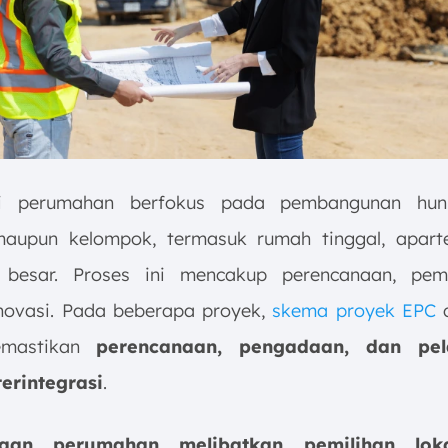
si perumahan berfokus pada pembangunan hun
maupun kelompok, termasuk rumah tinggal, apar
 besar. Proses ini mencakup perencanaan, pem
novasi. Pada beberapa proyek,
skema proyek EPC
d
emastikan
perencanaan, pengadaan, dan pel
terintegrasi
.
naan perumahan melibatkan pemilihan lok