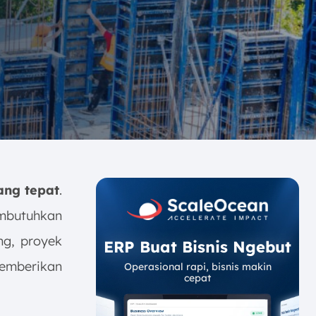
ang tepat
.
mbutuhkan
g, proyek
ERP Buat Bisnis Ngebut
emberikan
Operasional rapi, bisnis makin
cepat