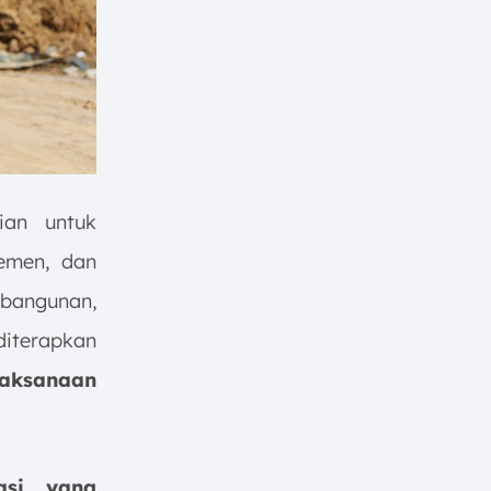
ian untuk
temen, dan
bangunan,
iterapkan
aksanaan
asi yang