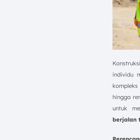
Konstruk
individu 
kompleks
hingga re
untuk m
berjalan 
Perenca