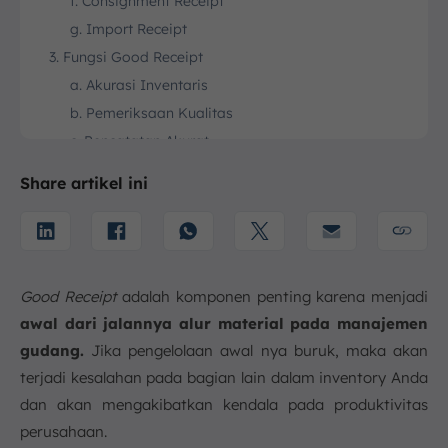
f. Consignment Receipt
g. Import Receipt
3. Fungsi Good Receipt
a. Akurasi Inventaris
b. Pemeriksaan Kualitas
c. Pencatatan Akurat
d. Dokumentasi
Share artikel ini
e. Integrasi dengan sistem ERP/WMS
f. Kepatuhan dan Audit
g. Mempercepat Proses
4. Kesimpulan
Good Receipt
adalah komponen penting karena menjadi
FAQ:
awal dari jalannya alur material pada manajemen
gudang.
Jika pengelolaan awal nya buruk, maka akan
terjadi kesalahan pada bagian lain dalam inventory Anda
dan akan mengakibatkan kendala pada produktivitas
perusahaan.