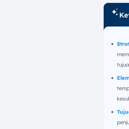
c. Mengembangkan dan
Ke
Mempertahankan Hubungan
dengan Pelanggan
d. Peningkatan Keuntungan
e. Penetrasi Pasar Baru
Stra
f. Inovasi Produk atau Jasa
memp
g. Peningkatan Loyalitas
Pelanggan
tujua
5. 10 Strategi Pemasaran yang
Harus Diketahui oleh Setiap Bisnis
Elem
a. Pemasaran Konten (Content
temp
Marketing)
kesu
b. Pemasaran Media Sosial
(Social Media Marketing)
Tuju
c. Email Marketing
penj
d. SEO (Search Engine