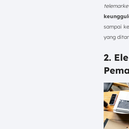
telemarke
keunggul
sampai ke
yang dita
2. El
Pema