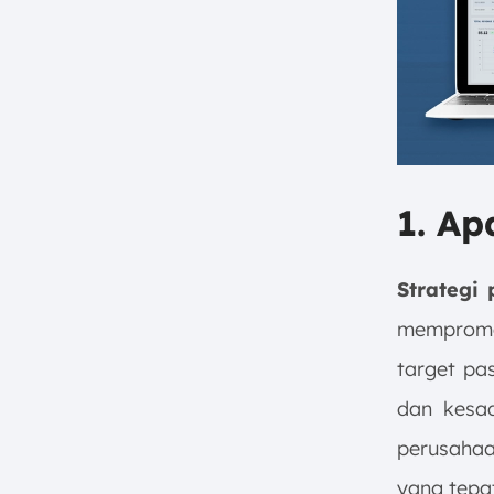
1. Ap
Strategi
mempromo
target pa
dan kesad
perusahaa
yang tepa