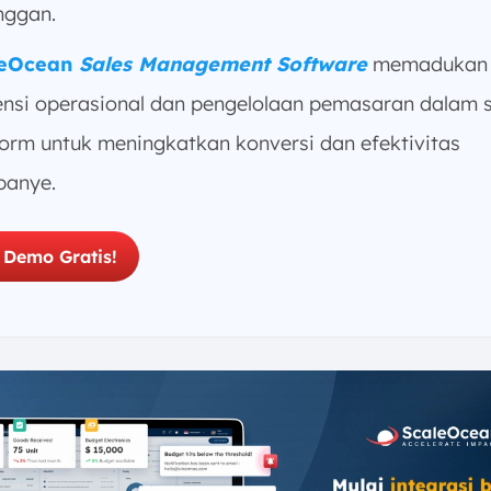
nggan.
leOcean
Sales Management Software
memadukan
iensi operasional dan pengelolaan pemasaran dalam 
form untuk meningkatkan konversi dan efektivitas
anye.
 Demo Gratis!