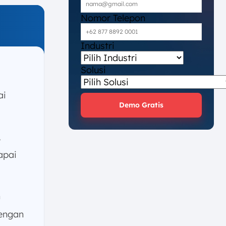
Nomor Telepon
Industri
Solusi
ai
Demo Gratis
,
apai
n
dengan