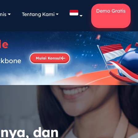
Demo Gratis
nis
Tentang Kami
le
Mulai Konsul
ckbone
.
nnya, dan