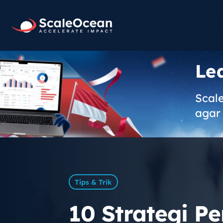
Le
Scal
agar 
Tips & Trik
10 Strategi P