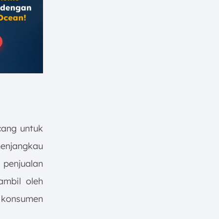
cang untuk
enjangkau
 penjualan
ambil oleh
h konsumen