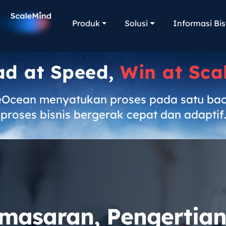
Produk
Solusi
Informasi Bis
ad at Speed,
Win at Sca
eOcean menyatukan proses pada satu ba
proses bisnis bergerak cepat dan adaptif
emasaran, Pengertia