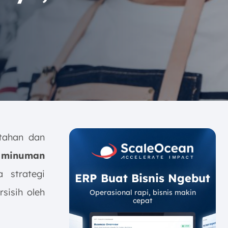
rtahan dan
s minuman
a strategi
ERP Buat Bisnis Ngebut
sisih oleh
Operasional rapi, bisnis makin
cepat