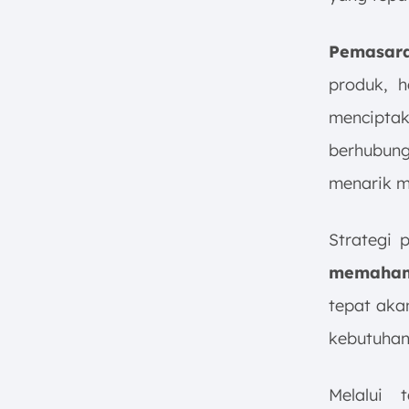
Pemasara
produk, 
mencipta
berhubun
menarik m
Strategi
memaham
tepat aka
kebutuhan
Melalui 