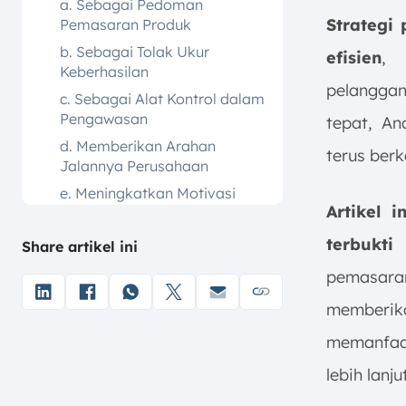
a. Sebagai Pedoman
Strategi
Pemasaran Produk
b. Sebagai Tolak Ukur
efisien
,
Keberhasilan
pelangga
c. Sebagai Alat Kontrol dalam
Pengawasan
tepat, A
d. Memberikan Arahan
terus ber
Jalannya Perusahaan
e. Meningkatkan Motivasi
Artikel 
untuk Melihat Masa Depan
Bisnis
terbukti 
Share artikel ini
f. Sebagai Standar untuk
pemasara
Mengevaluasi Kinerja Anggota
Perusahaan
memberi
4. Tujuan Strategi Pemasaran
memanfaat
a. Peningkatan Penjualan
lebih lanjut
b. Meningkatkan Brand
Awareness