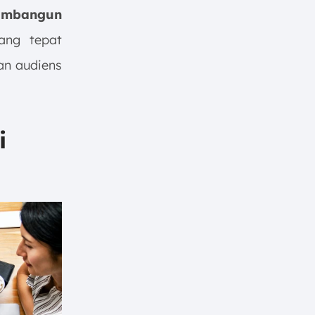
mbangun
ang tepat
an audiens
i