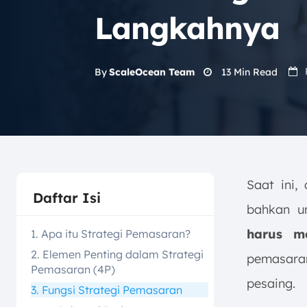
Langkahnya
13
Min Read
By
ScaleOcean Team
Saat ini,
Daftar Isi
bahkan u
harus me
1. Apa itu Strategi Pemasaran?
2. Elemen Penting dalam Strategi
pemasaran
Pemasaran (4P)
pesaing.
3. Fungsi Strategi Pemasaran