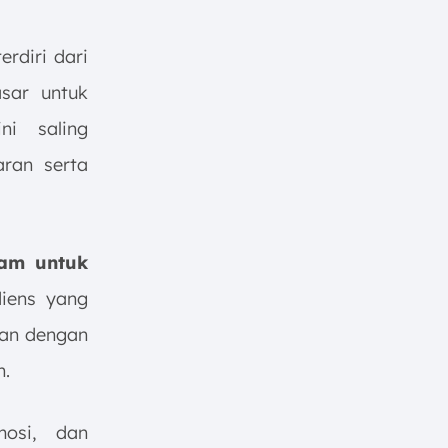
erdiri dari
sar untuk
ni saling
ran serta
lam untuk
diens yang
van dengan
n.
mosi, dan