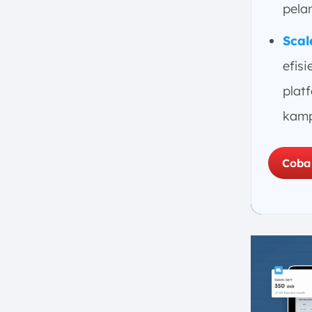
Optimization)
pela
e. Paid Marketing
Sca
f. Influencer Marketing
g. Affiliate Marketing
efis
h. Event Marketing
plat
i. Program Loyalitas Pelanggan
kamp
j. Pengalaman Pelanggan
(Customer Experience)
6. Langkah-Langkah Menyusun
Coba
Strategi Pemasaran yang Sukses
7. Kesimpulan
FAQ: