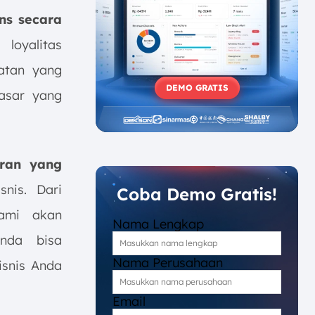
ns secara
loyalitas
atan yang
DEMO GRATIS
asar yang
aran yang
nis. Dari
Coba Demo Gratis!
kami akan
Nama Lengkap
nda bisa
Nama Perusahaan
isnis Anda
Email