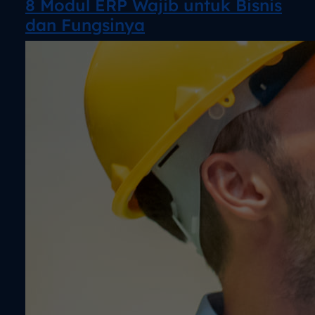
8 Modul ERP Wajib untuk Bisnis
dan Fungsinyaㅤㅤㅤㅤㅤㅤㅤㅤ