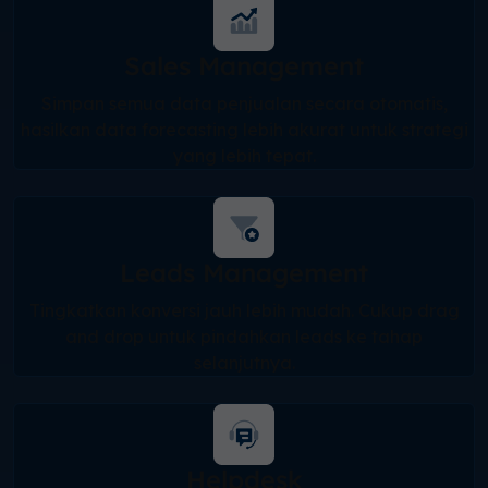
Sales Management
Simpan semua data penjualan secara otomatis,
hasilkan data forecasting lebih akurat untuk strategi
yang lebih tepat.
Leads Management
Tingkatkan konversi jauh lebih mudah. Cukup drag
and drop untuk pindahkan leads ke tahap
selanjutnya.
Helpdesk