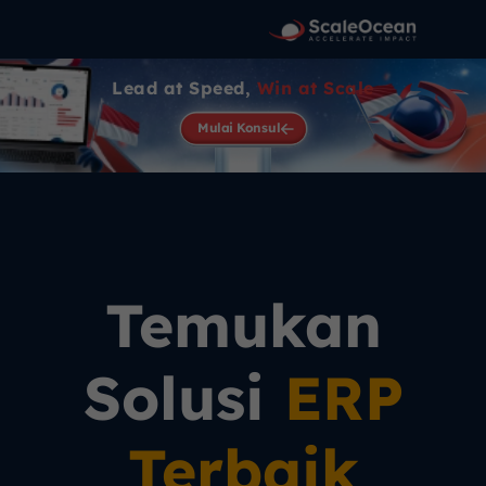
Lead at Speed,
Win at Scale
Mulai Konsul
Temukan
Solusi
ERP
Terbaik