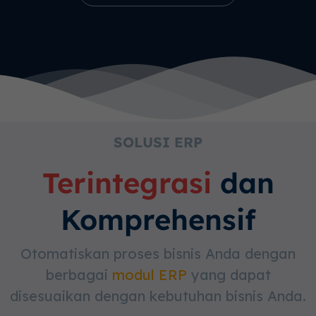
SOLUSI ERP
Terintegrasi
dan
Komprehensif
Otomatiskan proses bisnis Anda dengan
berbagai
modul ERP
yang dapat
disesuaikan dengan kebutuhan bisnis Anda.