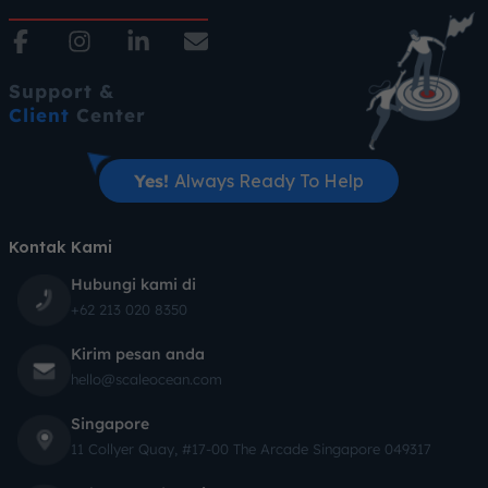
Support &
Client
Center
Yes!
Always Ready To Help
Kontak Kami
Hubungi kami di
+62 213 020 8350
Kirim pesan anda
hello@scaleocean.com
Singapore
11 Collyer Quay, #17-00 The Arcade Singapore 049317