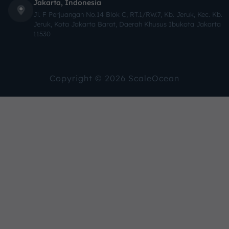
Jakarta, Indonesia
Jl. F Perjuangan No.14 Blok C, RT.1/RW.7, Kb. Jeruk, Kec. Kb.
Jeruk, Kota Jakarta Barat, Daerah Khusus Ibukota Jakarta
11530
Copyright © 2026 ScaleOcean