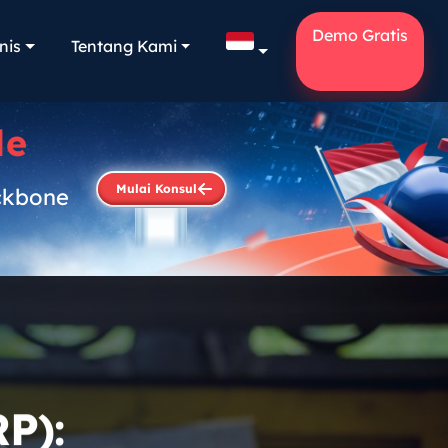
Demo Gratis
nis
Tentang Kami
le
Mulai Konsul
ckbone
.
P):