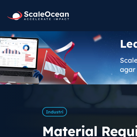
Le
Scal
agar 
Industri
Material Requ