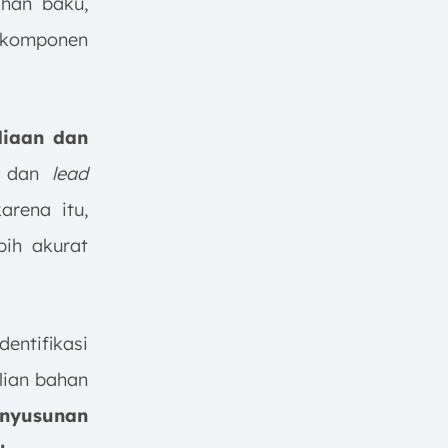
han baku,
n komponen
diaan dan
n dan
lead
arena itu,
ih akurat
entifikasi
lian bahan
nyusunan