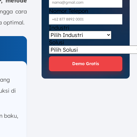
P, metode
Nomor Telepon
ingga cara
 optimal.
Industri
Solusi
Demo Gratis
yang
ksi di
 baku,