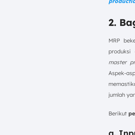
producti
2. B
MRP beke
produksi
master pr
Aspek-as
memastika
jumlah yan
Berikut
pe
a. Inp