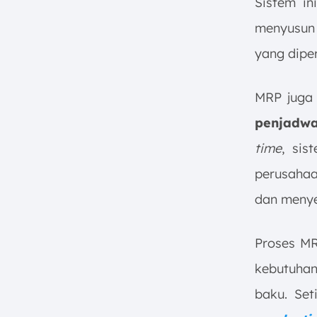
Sistem i
menyusun 
yang dipe
MRP juga
penjadwa
time
, sis
perusaha
dan menye
Proses MR
kebutuhan
baku. Set