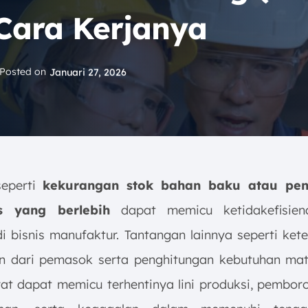
 Cara Kerjanya
Posted on
Januari 27, 2026
seperti
kekurangan stok bahan baku atau pe
is yang berlebih
dapat memicu ketidakefisien
di bisnis manufaktur. Tantangan lainnya seperti ket
n dari pemasok serta penghitungan kebutuhan mat
rat dapat memicu terhentinya lini produksi, pembor