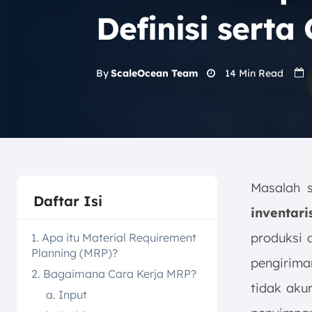
Definisi serta
14
Min Read
By
ScaleOcean Team
Masalah 
Daftar Isi
inventar
produksi 
1. Apa itu Material Requirement
Planning (MRP)?
pengirima
2. Bagaimana Cara Kerja MRP?
tidak aku
a. Input