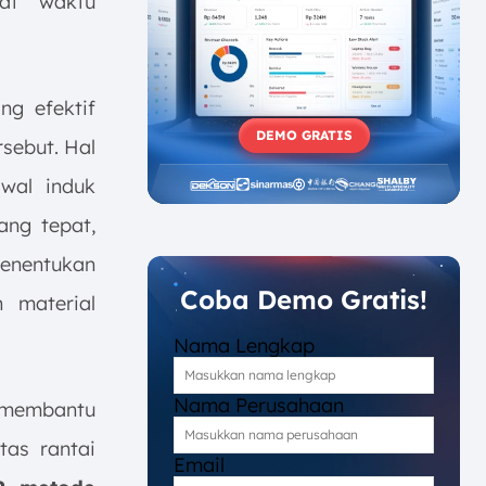
gat waktu
g efektif
DEMO GRATIS
rsebut. Hal
dwal induk
ang tepat,
menentukan
Coba Demo Gratis!
 material
Nama Lengkap
Nama Perusahaan
 membantu
tas rantai
Email