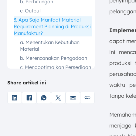
penyimpa
b. Perhitungan
c. Output
pelanggan
3. Apa Saja Manfaat Material
Requirement Planning di Produksi
Impleme
Manufaktur?
dapat menj
a. Menentukan Kebutuhan
Material
ini menca
b. Merencanakan Pengadaan
produksi 
c. Mengoptimalkan Persediaan
perusahaa
d. Meningkatkan Efisiensi
Share artikel ini
waktu pe
e. Mengatur Jadwal Produksi
f. Mengelola Pemesanan Ulang
tanpa kele
Bahan Baku
g. Mengoptimalkan
Memahami
Penggunaan Kapasitas
Produksi
menjaga k
4. Tahapan Menghitung MRP