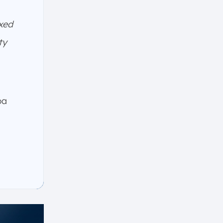
xed
ty
pa