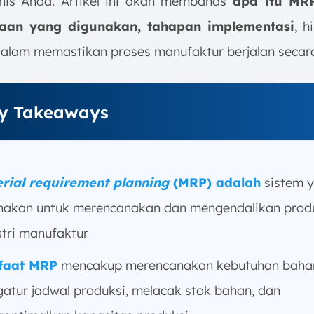
nis Anda. Artikel ini akan membahas
apa itu MR
aan yang digunakan, tahapan implementasi
, h
dalam memastikan proses manufaktur berjalan secara
y Takeaways
rial requirement planning
(MRP) adalah
sistem 
nakan untuk merencanakan dan mengendalikan produ
stri manufaktur
faat MRP
mencakup merencanakan kebutuhan bahan
atur jadwal produksi, melacak stok bahan, dan