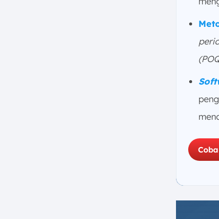
meng
(EOQ)
c. Fixed Order Quantity (FOQ)
Meto
d. Period Order Quantity (POQ)
perio
e. Least Unit Cost (LUC)
(POQ
7. Apa Saja Tahapan MRP terkait
Proses Produksi?
Soft
a. Identifikasi Kebutuhan
peng
Produksi
mena
b. Buat Bill of Materials
c. Hitung Kebutuhan Bahan
d. Tentukan Waktu Pemesanan
Coba
dan Produksi
e. Kelola Inventaris dan Jadwal
Produksi
f. Evaluasi dan Penyesuaian
8. Bagaimana ScaleOcean MRP