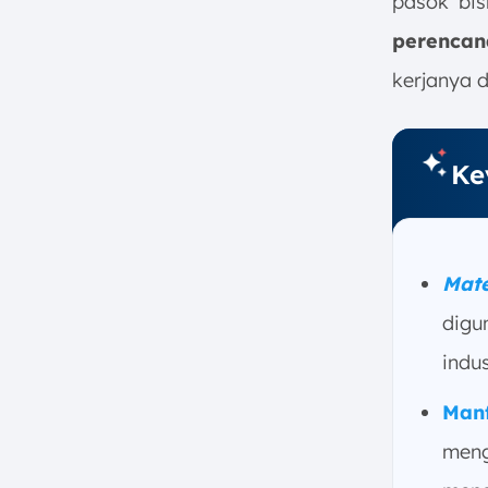
pasok bis
a. Netting (Penentuan
perencan
Kebutuhan Bersih)
b. Lotting (Penentuan Ukuran
kerjanya 
Pesanan)
c. Offsetting (Penentuan Waktu
Pemesanan)
Ke
d. Explosion (Penyusunan
Kebutuhan Komponen)
5. Contoh Perhitungan Material
Requirement Planning
Mate
a. Rumus MRP Gross
digu
Requirement
b. Rumus MRP Net
indu
Requirement
Man
6. Apa Saja Jenis Metode MRP?
a. Lot for Lot (LFL)
meng
b. Economic Order Quantity