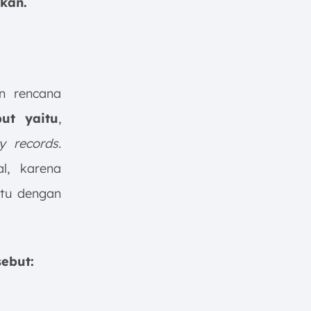
lkan.
n rencana
ut yaitu
,
y records.
l, karena
ktu dengan
sebut: