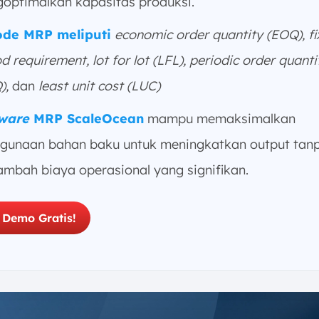
optimalkan kapasitas produksi.
de MRP meliputi
economic order quantity (EOQ), fi
d requirement, lot for lot (LFL), periodic order quanti
),
dan
least unit cost (LUC)
ware
MRP ScaleOcean
mampu memaksimalkan
gunaan bahan baku untuk meningkatkan output tan
mbah biaya operasional yang signifikan.
 Demo Gratis!