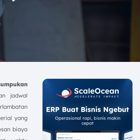
numpukan
an jadwal
erlambatan
ERP Buat Bisnis Ngebut
erial yang
Operasional rapi, bisnis makin
cepat
osan biaya