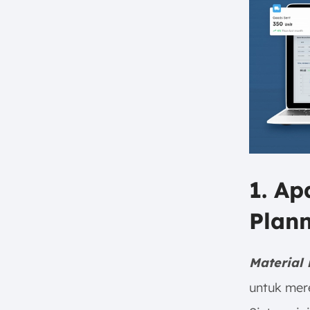
Software Mengoptimalkan
Produksi Manufaktur?
9. Kesimpulan
FAQ:
1. Ap
Plan
Material 
untuk mer