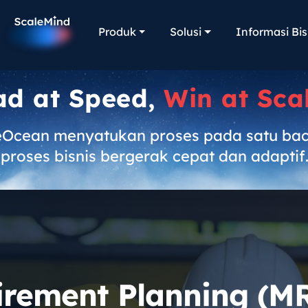
Produk
Solusi
Informasi Bis
ad at Speed,
Win at Sca
eOcean menyatukan proses pada satu ba
proses bisnis bergerak cepat dan adaptif
irement Planning (MR