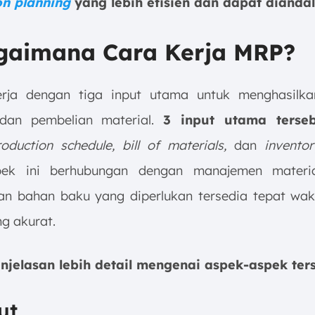
on planning
yang lebih efisien dan dapat dianda
agaimana Cara Kerja MRP
?
rja dengan tiga input utama untuk menghasilka
 dan pembelian material.
3 input utama terseb
oduction schedule, bill of materials,
dan
inventor
pek ini berhubungan dengan manajemen materia
n bahan baku yang diperlukan tersedia tepat wa
g akurat.
njelasan lebih detail mengenai aspek-aspek ter
ut