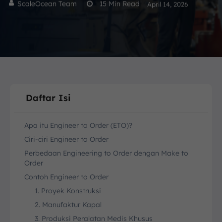
ScaleOcean Team
15
Min Read
April 14, 2026
Daftar Isi
Apa itu Engineer to Order (ETO)?
Ciri-ciri Engineer to Order
Perbedaan Engineering to Order dengan Make to
Order
Contoh Engineer to Order
1. Proyek Konstruksi
2. Manufaktur Kapal
3. Produksi Peralatan Medis Khusus