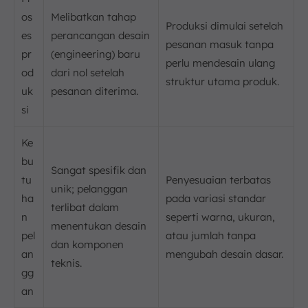
os
Melibatkan tahap
Produksi dimulai setelah
es
perancangan desain
pesanan masuk tanpa
pr
(engineering) baru
perlu mendesain ulang
od
dari nol setelah
struktur utama produk.
uk
pesanan diterima.
si
Ke
bu
Sangat spesifik dan
tu
Penyesuaian terbatas
unik; pelanggan
ha
pada variasi standar
terlibat dalam
n
seperti warna, ukuran,
menentukan desain
pel
atau jumlah tanpa
dan komponen
an
mengubah desain dasar.
teknis.
gg
an