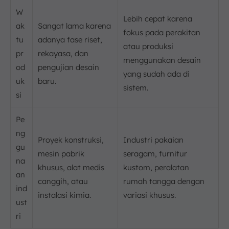
W
Lebih cepat karena
ak
Sangat lama karena
fokus pada perakitan
tu
adanya fase riset,
atau produksi
pr
rekayasa, dan
menggunakan desain
od
pengujian desain
yang sudah ada di
uk
baru.
sistem.
si
Pe
ng
Proyek konstruksi,
Industri pakaian
gu
mesin pabrik
seragam, furnitur
na
khusus, alat medis
kustom, peralatan
an
canggih, atau
rumah tangga dengan
ind
instalasi kimia.
variasi khusus.
ust
ri