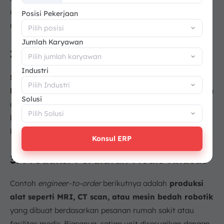
+62
ukuran, dan fitur otomatisasi tertentu untuk
Posisi Pekerjaan
meningkatkan lini produksi perusahaan.
Jumlah Karyawan
2. Manufaktur Kapal
Industri
Setiap kapal seperti kapal kargo, tanker, atau
kapal pesiar
dirancang sesuai spesifikasi klien. Sehingga
Solusi
desain yang dibuat harus memperhitungkan kebutuhan
kapasitas muatan, sistem navigasi, dan fitur
keselamatan khusus.
Konsul ERP
3. Produksi Peralatan Medis Khusus
Contoh
engineer-to-order
berikutnya adalah
produksi
alat seperti MRI, CT scan, atau mesin bedah robotik
yang dibuat berdasarkan pesanan rumah sakit atau
fasilitas medis. Biasanya, setiap unit disesuaikan dengan