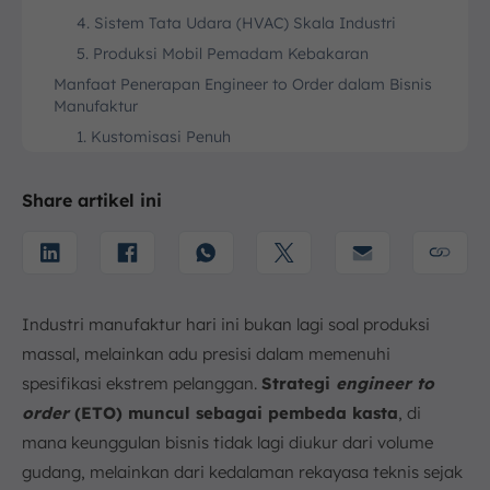
4. Sistem Tata Udara (HVAC) Skala Industri
5. Produksi Mobil Pemadam Kebakaran
Manfaat Penerapan Engineer to Order dalam Bisnis
Manufaktur
1. Kustomisasi Penuh
2. Peningkatan Kepuasan dan Loyalitas
Pelanggan
Share artikel ini
3. Keunggulan Kompetitif
4. Inovasi Berkelanjutan
5. Efisiensi Sumber Daya (Terarah)
Tantangan dalam Implementasi Engineer to Order
Industri manufaktur hari ini bukan lagi soal produksi
(ETO)
massal, melainkan adu presisi dalam memenuhi
1. Kompleksitas Desain dan Produksi
spesifikasi ekstrem pelanggan.
Strategi
engineer to
2. Manajemen Waktu dan Biaya
order
(ETO) muncul sebagai pembeda kasta
, di
3. Koordinasi Antar Departemen
mana keunggulan bisnis tidak lagi diukur dari volume
4. Pengendalian Kualitas
gudang, melainkan dari kedalaman rekayasa teknis sejak
Tahapan Proses Engineer to Order