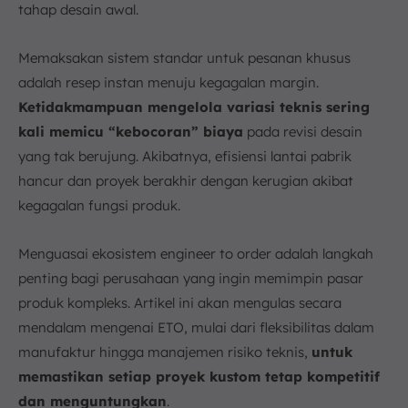
tahap desain awal.
1. Penawaran dan Negosiasi
2. Desain dan Pengembangan
Memaksakan sistem standar untuk pesanan khusus
3. Pengadaan Material
adalah resep instan menuju kegagalan margin.
4. Produksi dan Perakitan Khusus
Ketidakmampuan mengelola variasi teknis sering
5. Pengujian dan Validasi
kali memicu “kebocoran” biaya
pada revisi desain
6. Pengiriman dan Instalasi
yang tak berujung. Akibatnya, efisiensi lantai pabrik
Strategi Optimalisasi Engineer to Order
hancur dan proyek berakhir dengan kerugian akibat
1. Implementasi Sistem Manajemen Terpadu
kegagalan fungsi produk.
2. Pelatihan dan Pengembangan SDM
3. Kolaborasi dengan Pelanggan
Menguasai ekosistem engineer to order adalah langkah
penting bagi perusahaan yang ingin memimpin pasar
4. Manajemen Risiko yang Proaktif
produk kompleks. Artikel ini akan mengulas secara
5. Pengembangan Hubungan dengan Pemasok
mendalam mengenai ETO, mulai dari fleksibilitas dalam
Contoh Industri yang Menerapkan Engineering to
order
manufaktur hingga manajemen risiko teknis,
untuk
1. Pabrik Mesin Industri
memastikan setiap proyek kustom tetap kompetitif
2. Industri Pembuatan dan Perakitan Kapal
dan menguntungkan
.