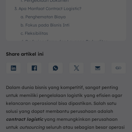
f. Pengelolaan Dokumen
3. Apa Manfaat Contract Logistic?
a. Penghematan Biaya
b. Fokus pada Bisnis Inti
c. Fleksibilitas
d. Profesionalisme dan Layanan Berkualitas
4. Komponen Utama dalam Contract Logistic
Share artikel ini
a. Manajemen Pergudangan dan Distribusi
b. Transportasi dan Pengiriman
c. Manajemen Persediaan dan Procurement
5. Perbedaan Contract Logistic dan 3PL
Dalam dunia bisnis yang kompetitif, sangat penting
a. Fokus Layanan
untuk memiliki pengelolaan logistik yang efisien agar
b. Tingkat Integrasi
kelancaran operasional bisa dipastikan. Salah satu
c. Penggunaan Teknologi
solusi yang dapat membantu perusahaan adalah
d. Layanan yang Disesuaikan
contract logistic
yang memungkinkan perusahaan
e. Kontrol dan Kepemilikan
untuk
outsourcing
seluruh atau sebagian besar operasi