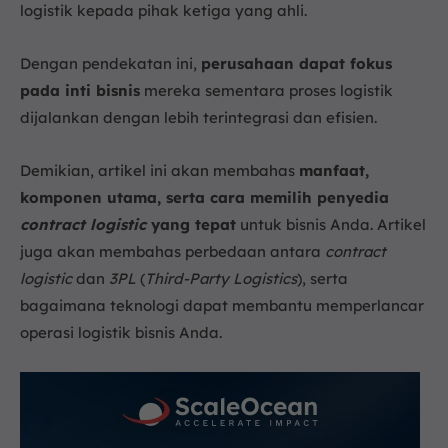
6. Cara Memilih Penyedia Contract Logistic yang
logistik kepada pihak ketiga yang ahli.
Tepat
a. Evaluasi Kapabilitas dan Pengalaman
Dengan pendekatan ini,
perusahaan dapat fokus
b. Ketersediaan Teknologi Pendukung
pada inti bisnis
mereka sementara proses logistik
c. Fleksibilitas dan Skalabilitas Layanan
dijalankan dengan lebih terintegrasi dan efisien.
7. Lancarkan Proses Bisnis di Contract Logistic
dengan Software Freight ScaleOcean
Demikian, artikel ini akan membahas
manfaat,
8. Kesimpulan
komponen utama, serta cara memilih penyedia
FAQ:
contract logistic
yang tepat
untuk bisnis Anda. Artikel
juga akan membahas perbedaan antara
contract
logistic
dan
3PL
(
Third-Party Logistics
), serta
bagaimana teknologi dapat membantu memperlancar
operasi logistik bisnis Anda.