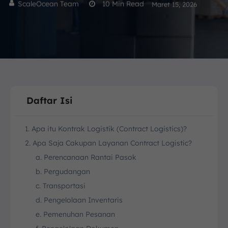
ScaleOcean Team
10
Min Read
Maret 15, 2026
Daftar Isi
1. Apa itu Kontrak Logistik (Contract Logistics)?
2. Apa Saja Cakupan Layanan Contract Logistic?
a. Perencanaan Rantai Pasok
b. Pergudangan
c. Transportasi
d. Pengelolaan Inventaris
e. Pemenuhan Pesanan