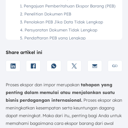
1. Pengajuan Pemberitahuan Ekspor Barang (PEB)
2. Penelitian Dokumen PEB
3. Penolakan PEB Jika Data Tidak Lengkap
4. Persyaratan Dokumen Tidak Lengkap
5. Pendaftaran PEB yang Lengkap
6. Pemeriksaan Fisik Barang
Share artikel ini
Apa Saja Dokumen Syarat Ekspor?
1. Invoice
2. Shipping Instructions
3. Bill of Lading (B/L)
Proses ekspor dan impor merupakan
tahapan yang
4. Packing List
penting dalam memulai atau menjalankan suatu
5. Pemberitahuan Ekspor Barang (PEB)
bisnis perdagangan internasional.
Proses ekspor akan
6. Surat Keterangan Asal (SKA)
meningkatkan kesempatan serta keuntungan dagang
Apa Saja Moda Transportasi untuk Ekspor Barang?
dapat meningkat. Maka dari itu, penting bagi Anda untuk
1. Laut
memahami bagaimana cara ekspor barang dari awal
2. Udara