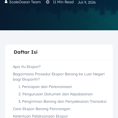
ScaleOcean Team
11
Min Read
Juli 9, 2026
Daftar Isi
Apa itu Ekspor?
Bagaimana Prosedur Ekspor Barang ke Luar Negeri
bagi Eksportir?
1. Persiapan dan Perencanaan
2. Pengurusan Dokumen dan Kepabeanan
3. Pengiriman Barang dan Penyelesaian Transaksi
Cara Ekspor Barang Perorangan
Ketentuan Pelaksanaan Ekspor