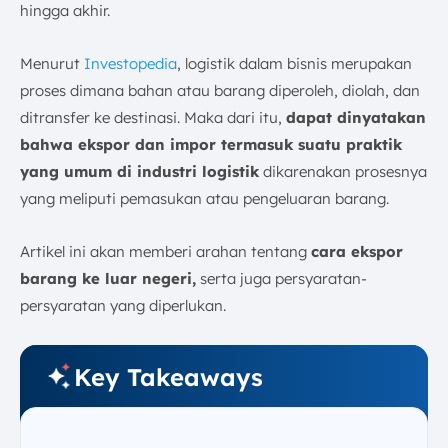
hingga akhir.
3. Darat
Permudah Pengelolaan Proses Ekspor dengan
Menurut
Investopedia
, logistik dalam bisnis merupakan
Software Logistik ScaleOcean
proses dimana bahan atau barang diperoleh, diolah, dan
Kesimpulan
ditransfer ke destinasi. Maka dari itu,
dapat dinyatakan
FAQ:
bahwa ekspor dan impor termasuk suatu praktik
yang umum di industri logistik
dikarenakan prosesnya
yang meliputi pemasukan atau pengeluaran barang.
Artikel ini akan memberi arahan tentang
cara ekspor
barang ke luar negeri,
serta juga persyaratan-
persyaratan yang diperlukan.
Key Takeaways