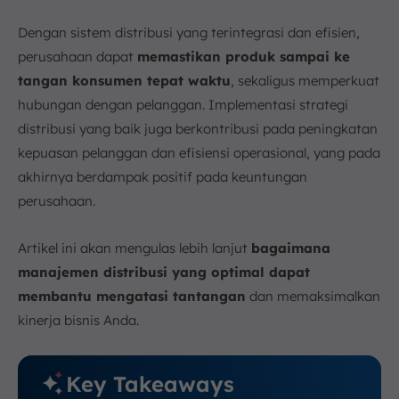
1. Keterlambatan Pengiriman
2. Biaya Logistik yang Tinggi
Dengan sistem distribusi yang terintegrasi dan efisien,
3. Pengelolaan Persediaan yang Buruk
perusahaan dapat
memastikan produk sampai ke
4. Perubahan Permintaan Pasar
tangan konsumen tepat waktu
, sekaligus memperkuat
Langkah dan Cara Optimalkan Manajemen Distribusi
hubungan dengan pelanggan. Implementasi strategi
1. Analisis dan Perencanaan Rute
distribusi yang baik juga berkontribusi pada peningkatan
2. Optimalisasi Persediaan
kepuasan pelanggan dan efisiensi operasional, yang pada
3. Membangun Hubungan Baik dengan Produsen
akhirnya berdampak positif pada keuntungan
perusahaan.
4. Implementasi Software Distribusi Terbaik
Contoh Manajemen Distribusi yang Tepat
Artikel ini akan mengulas lebih lanjut
bagaimana
1. Distribusi Langsung
manajemen distribusi yang optimal dapat
2. Distribusi Tidak Langsung
membantu mengatasi tantangan
dan memaksimalkan
Kesimpulan
kinerja bisnis Anda.
FAQ:
Key Takeaways