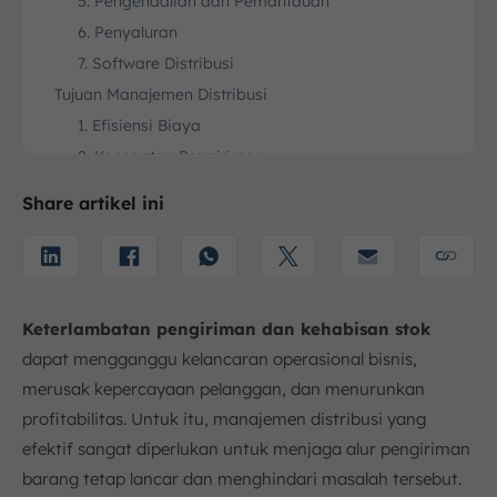
5. Pengendalian dan Pemantauan
6. Penyaluran
7. Software Distribusi
Tujuan Manajemen Distribusi
1. Efisiensi Biaya
2. Kecepatan Pengiriman
3. Memperluas Jangkauan Pasar
Share artikel ini
4. Kepuasan Pelanggan
Tahapan Manajemen Distribusi
1. Perencanaan Distribusi
2. Pengelolaan Inventaris dan Gudang
Keterlambatan pengiriman dan kehabisan stok
3. Pengemasan
dapat mengganggu kelancaran operasional bisnis,
4. Pengiriman
merusak kepercayaan pelanggan, dan menurunkan
5. Monitoring dan Evaluasi
profitabilitas. Untuk itu, manajemen distribusi yang
6. Penyesuaian Strategi
efektif sangat diperlukan untuk menjaga alur pengiriman
Tantangan Manajemen Distribusi
barang tetap lancar dan menghindari masalah tersebut.