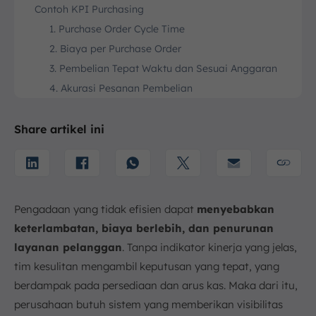
Contoh KPI Purchasing
1. Purchase Order Cycle Time
2. Biaya per Purchase Order
3. Pembelian Tepat Waktu dan Sesuai Anggaran
4. Akurasi Pesanan Pembelian
5. Rasio Pembelian Darurat
6. Supplier Lead Time
Share artikel ini
7. On-Time Delivery Rate Pemasok
8. First-Pass Quality Acceptance Rate
9. Maverick Buying Rate (pembelian di luar
prosedur)
Pengadaan yang tidak efisien dapat
menyebabkan
10. Rate Kepatuhan Dokumen dan Kebijakan
keterlambatan, biaya berlebih, dan penurunan
Tips Membuat dan Mengelola KPI Purchasing
layanan pelanggan
. Tanpa indikator kinerja yang jelas,
1. Selaraskan dengan Tujuan Bisnis & Kategori
tim kesulitan mengambil keputusan yang tepat, yang
Spend
berdampak pada persediaan dan arus kas. Maka dari itu,
2. Gunakan Data Real-time & Baseline yang Jelas
perusahaan butuh sistem yang memberikan visibilitas
3. Review secara Berkala