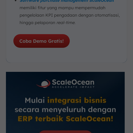
Software purchase management
ScaleOcean
memiliki fitur yang mampu mempermudah
pengelolaan KPI pengadaan dengan otomatisasi,
hingga pelaporan
real-time
.
Coba Demo Gratis!