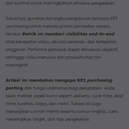
dan kontrol untuk meningkatkan efisiensi pengadaan.
4. Libatkan Tim Lintas Fungsi & Pemasok Kunci
Kesimpulan
Solusinya, gunakan kerangka pengukuran berbasis KPI
FAQ:
purchasing
untuk menata proses pembelian secara
terukur.
Metrik ini memberi visibilitas
end-to-end
atas kecepatan siklus, akurasi pesanan, dan ketepatan
anggaran. Performa pemasok dapat dievaluasi objektif,
sehingga risiko menurun dan produktivitas tim
meningkat.
Artikel ini membahas mengapa KPI
purchasing
penting
dan fungsi utamanya bagi pengadaan. Anda
akan melihat aspek kunci seperti
delivery
,
cycle time
,
lead
time
, kualitas, biaya, dan risiko. Tulisan ini juga
menyajikan contoh metrik beserta rumus ringkas, cara
menetapkan target, dan tips pengelolaan.