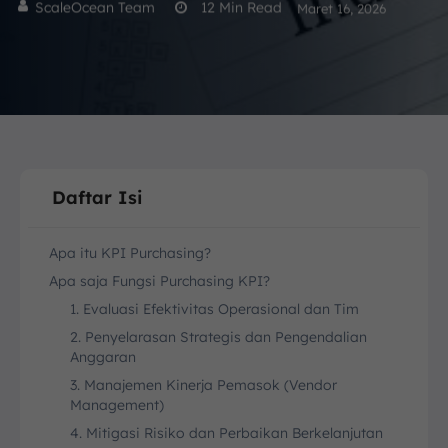
ScaleOcean Team
12
Min Read
Maret 16, 2026
Daftar Isi
Apa itu KPI Purchasing?
Apa saja Fungsi Purchasing KPI?
1. Evaluasi Efektivitas Operasional dan Tim
2. Penyelarasan Strategis dan Pengendalian
Anggaran
3. Manajemen Kinerja Pemasok (Vendor
Management)
4. Mitigasi Risiko dan Perbaikan Berkelanjutan